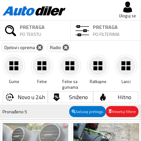
Uloguj se
PRETRAGA
PRETRAGA
PO TEKSTU
PO FILTERIMA
Djelovi i oprema
Radio
Gume
Felne
Felne sa
Ratkapne
Lanci
gumama
Novo u 24h
Sniženo
Hitno
Pronađeno
5
Sačuvaj pretragu
Resetuj filtere