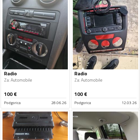
Radio
Radio
Za
:
Automobile
Za
:
Automobile
100
€
100
€
Podgorica
28.06.26
Podgorica
12.03.26