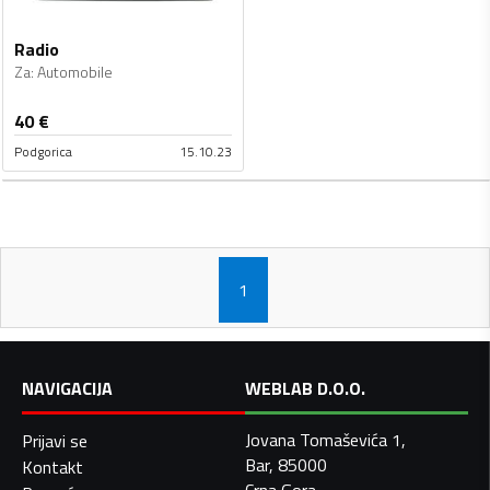
Radio
Za
:
Automobile
40
€
Podgorica
15.10.23
1
NAVIGACIJA
WEBLAB D.O.O.
Jovana Tomaševića 1,
Prijavi se
Bar, 85000
Kontakt
Crna Gora