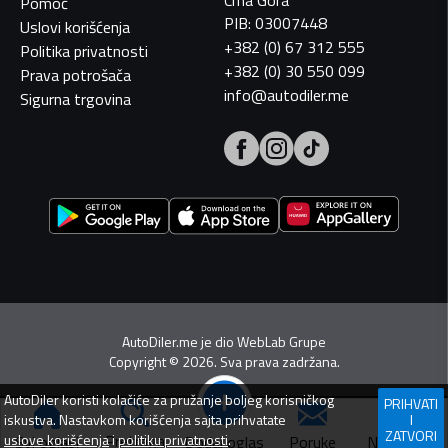
Pomoć
PIB: 03007448
Uslovi korišćenja
+382 (0) 67 312 555
Politika privatnosti
+382 (0) 30 550 099
Prava potrošača
info@autodiler.me
Sigurna trgovina
AutoDiler.me je dio
WebLab Grupe
Copyright
©
2026. Sva prava zadržana.
AutoDiler
koristi kolačiće za pružanje boljeg korisničkog
PRIHVATI
iskustva. Nastavkom korišćenja sajta prihvatate
I
ZATVORI
Pretraga
uslove korišćenja
i
politiku privatnosti
.
Dodaj oglas
Svi oglasi
Poruke
Navigacija