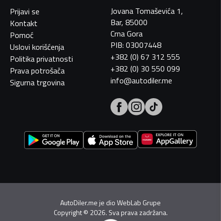
Jovana Tomaševića 1,
Prijavi se
Bar, 85000
Kontakt
Crna Gora
Pomoć
PIB: 03007448
Uslovi korišćenja
+382 (0) 67 312 555
Politika privatnosti
+382 (0) 30 550 099
Prava potrošača
info@autodiler.me
Sigurna trgovina
AutoDiler.me je dio
WebLab Grupe
Copyright
©
2026. Sva prava zadržana.