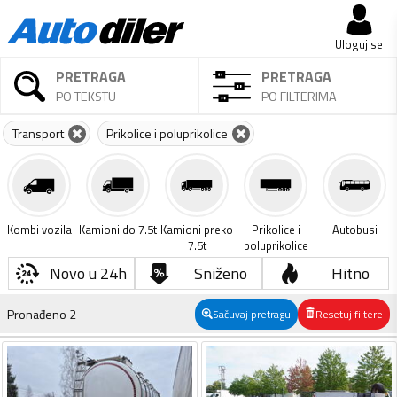
Uloguj se
PRETRAGA
PRETRAGA
PO TEKSTU
PO FILTERIMA
Transport
Prikolice i poluprikolice
Kombi vozila
Kamioni do 7.5t
Kamioni preko
Prikolice i
Autobusi
7.5t
poluprikolice
Novo u 24h
Sniženo
Hitno
Pronađeno
2
Sačuvaj pretragu
Resetuj filtere