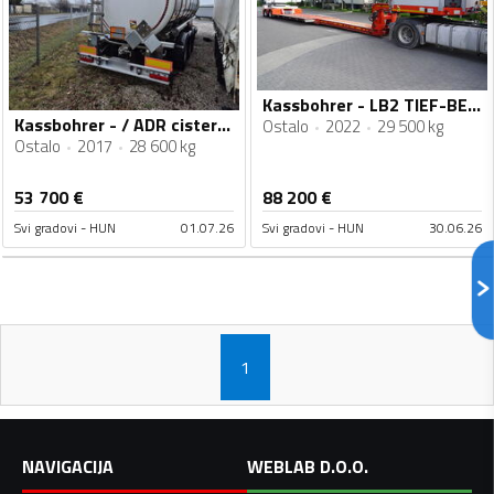
Kassbohrer - LB2 TIEF-BETT niskopodna poluprikolica / rastezljiva / 16,5 m / FHM-0214
Kassbohrer - / ADR cisterna za hemikalije / cisterna za prevoz hemikalij / FHM-0241
Ostalo
2022
29 500 kg
Ostalo
2017
28 600 kg
53 700
€
88 200
€
Svi gradovi - HUN
01.07.26
Svi gradovi - HUN
30.06.26
1
NAVIGACIJA
WEBLAB D.O.O.