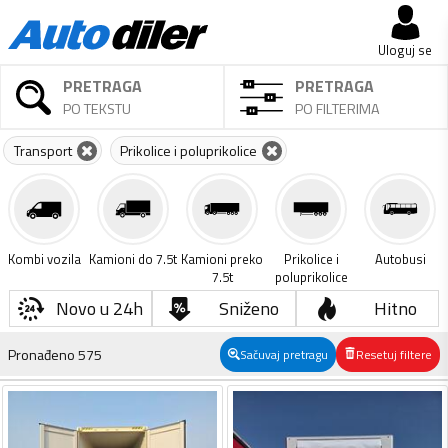
Uloguj se
PRETRAGA
PRETRAGA
PO TEKSTU
PO FILTERIMA
Transport
Prikolice i poluprikolice
Kombi vozila
Kamioni do 7.5t
Kamioni preko
Prikolice i
Autobusi
7.5t
poluprikolice
Novo u 24h
Sniženo
Hitno
Pronađeno
575
Sačuvaj pretragu
Resetuj filtere