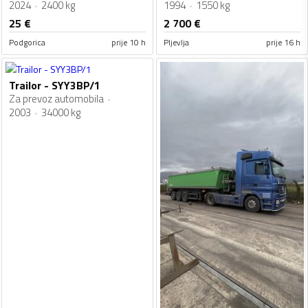
2024
2400 kg
1994
1550 kg
25
€
2 700
€
Podgorica
prije 10 h
Pljevlja
prije 16 h
Trailor - SYY3BP/1
Za prevoz automobila
2003
34000 kg