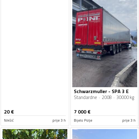
Schwarzmuller - SPA 3 E
Standardne
2008
30000 kg
20
€
7 000
€
Nikšić
prije 3 h
Bijelo Polje
prije 3 h