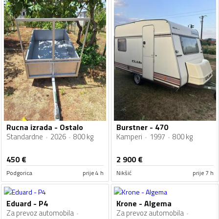
Rucna izrada - Ostalo
Burstner - 470
Standardne
2026
800 kg
Kamperi
1997
800 kg
450
€
2 900
€
Podgorica
prije 4 h
Nikšić
prije 7 h
Eduard - P4
Krone - Algema
Za prevoz automobila
Za prevoz automobila