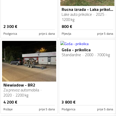
Rucna izrada - Laka prikolica
Lake auto prikolice
2025
1200 kg
2 300
€
800
€
Podgorica
prije 4 dana
Pljevlja
prije 5 dana
Goša - prikolica
Standardne
2000
7000 kg
Niewiadow - BR2
Za prevoz automobila
2020
2200 kg
4 200
€
3 800
€
Rožaje
prije 5 dana
Podgorica
prije 5 dana