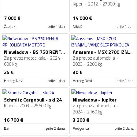
Kiperi
2012
27000 kg
7 000
€
14 000
€
Žabljak
prije 1 dan
Nikšić
prije 1 dan
Niewiadow - BS 750 RENTA PRIKOLICA ZA MOTORE
Anssems - MSX 2700 IZNAJMLJIVANJE ŠLEP PRIKOLICA
Za prevoz motocikala
2024
Za prevoz automobila
600 kg
2023
2200 kg
25
€
30
€
Herceg Novi
prije 1 dan
Herceg Novi
prije 1 dan
Schmitz Cargobull - ski 24
Niewiadow - Jupiter
Kiperi
2008
28600 kg
Za prevoz automobila
2024
2160 kg
16 700
€
3 200
€
Bar
prije 2 dana
Podgorica
prije 2 dana