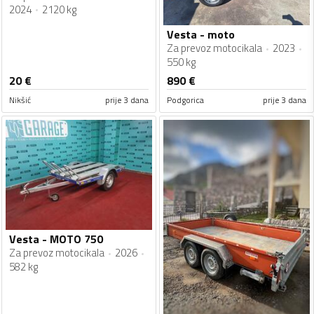
2024
2120 kg
Vesta - moto
Za prevoz motocikala
2023
550 kg
20
€
890
€
Nikšić
prije 3 dana
Podgorica
prije 3 dana
Vesta - MOTO 750
Za prevoz motocikala
2026
582 kg