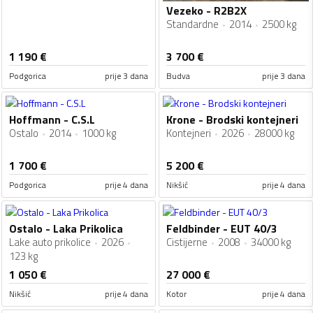
Vezeko - R2B2X
Standardne
2014
2500 kg
1 190
€
3 700
€
Podgorica
prije 3 dana
Budva
prije 3 dana
Hoffmann - C.S.L
Krone - Brodski kontejneri
Ostalo
2014
1000 kg
Kontejneri
2026
28000 kg
1 700
€
5 200
€
Podgorica
prije 4 dana
Nikšić
prije 4 dana
Ostalo - Laka Prikolica
Feldbinder - EUT 40/3
Lake auto prikolice
2026
Cistijerne
2008
34000 kg
123 kg
1 050
€
27 000
€
Nikšić
prije 4 dana
Kotor
prije 4 dana