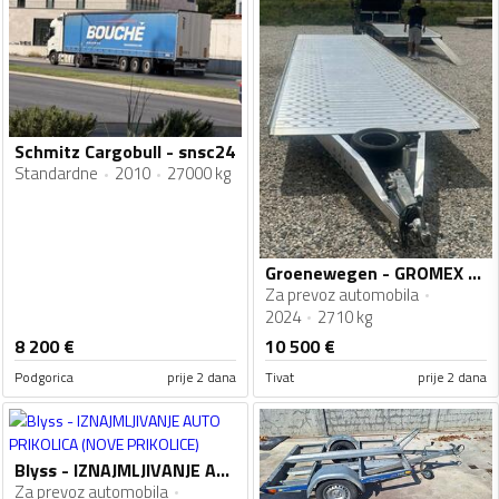
Schmitz Cargobull - snsc24
Standardne
2010
27000 kg
Groenewegen - GROMEX L 3
Za prevoz automobila
2024
2710 kg
8 200
€
10 500
€
Podgorica
prije 2 dana
Tivat
prije 2 dana
Blyss - IZNAJMLJIVANJE AUTO PRIKOLICA (NOVE PRIKOLICE)
Za prevoz automobila