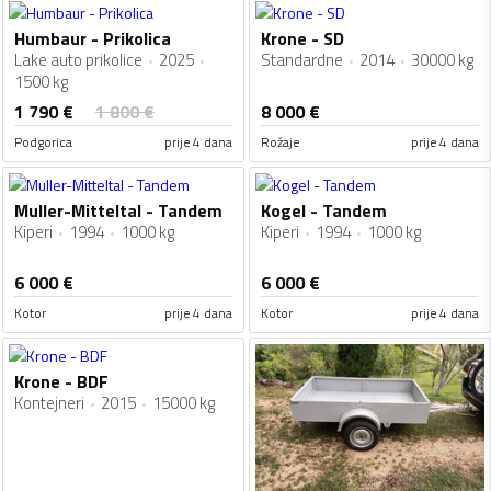
Humbaur - Prikolica
Krone - SD
Lake auto prikolice
2025
Standardne
2014
30000 kg
1500 kg
1 790
€
1 800
€
8 000
€
Podgorica
prije 4 dana
Rožaje
prije 4 dana
Muller-Mitteltal - Tandem
Kogel - Tandem
Kiperi
1994
1000 kg
Kiperi
1994
1000 kg
6 000
€
6 000
€
Kotor
prije 4 dana
Kotor
prije 4 dana
Krone - BDF
Kontejneri
2015
15000 kg