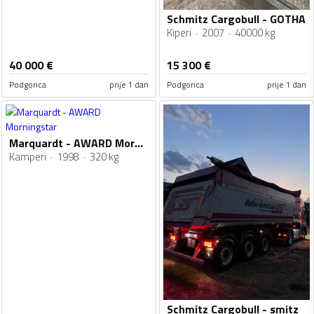
Schmitz Cargobull - GOTHA
Kiperi
2007
40000 kg
40 000
€
15 300
€
Podgorica
prije 1 dan
Podgorica
prije 1 dan
Marquardt - AWARD Morningstar
Kamperi
1998
320 kg
Schmitz Cargobull - smitz