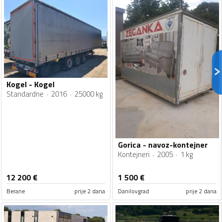
Kogel - Kogel
Standardne
2016
25000 kg
Gorica - navoz-kontejner
Kontejneri
2005
1 kg
12 200
€
1 500
€
Berane
prije 2 dana
Danilovgrad
prije 2 dana