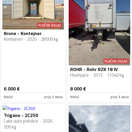
PLAĆEN OGLAS
Krone - Kontejner
Kontejneri
2026
28000 kg
PLAĆEN OGLAS
ROHR - Rohr RZK 18 IV
Hladnjače
2013
11340 kg
6 000
€
8 000
€
Nikšić
prije 3 dana
Nikšić
prije 3 dana
Trigano - 2C250
Lake auto prikolice
2026
500 kg