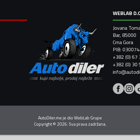
WEBLAB D.O
Jovana Toma
Bar, 85000
Crna Gora
PIB: 03007
+382 (0) 67
+382 (0) 30
info@autodi
AutoDiler.me je dio
WebLab Grupe
Copyright
©
2026. Sva prava zadržana.