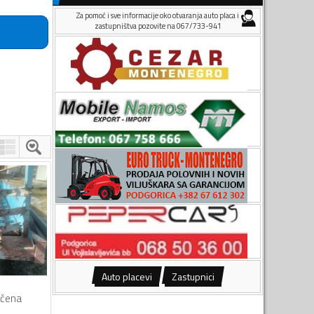
Za pomoć i sve informacije oko otvaranja auto placa i
zastupništva pozovite na 067/733-941
Auto placevi
Zastupnici
čena