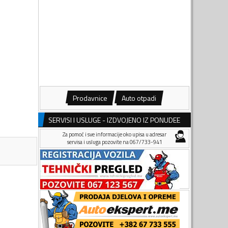
Prodavnice
Auto otpadi
SERVISI I USLUGE - IZDVOJENO IZ PONUDEE
Za pomoć i sve informacije oko upisa u adresar
servisa i usluga pozovite na 067/733-941