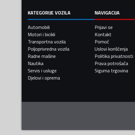
KATEGORIJE VOZILA
NAVIGACIJA
Automobili
Prijavi se
Motori i bicikli
Kontakt
Transportna vozila
Pomoć
Poljoprivredna vozila
Uslovi korišćenja
Radne mašine
Politika privatnosti
Nautika
Prava potrošača
Servis i usluge
Sigurna trgovina
Djelovi i oprema