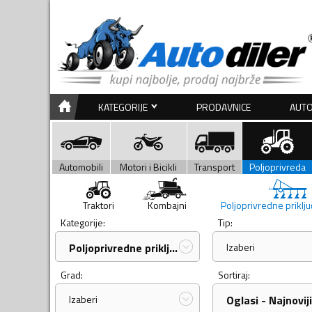
KATEGORIJE
PRODAVNICE
AUTO
Automobili
Motori i Bicikli
Transport
Poljoprivreda
Traktori
Kombajni
Poljoprivredne priklj
Kategorije:
Tip:
Poljoprivredne priključne...
Izaberi
Grad:
Sortiraj:
Izaberi
Oglasi - Najnoviji