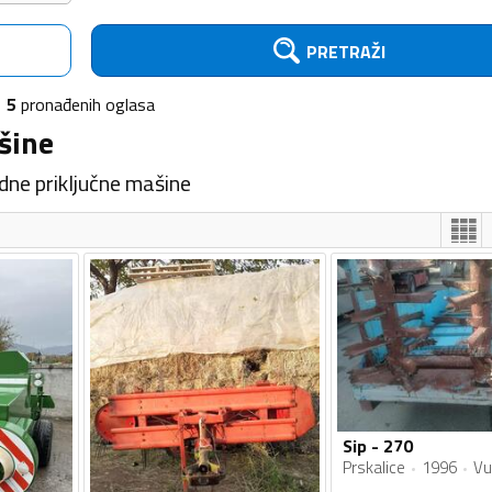
PRETRAŽI
5
pronađenih
oglasa
šine
dne priključne mašine
Sip - 270
Prskalice
1996
Vu