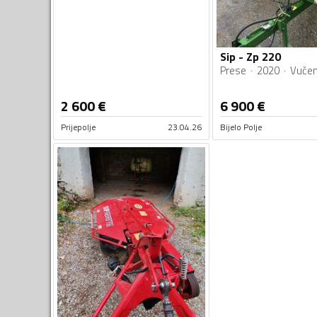
Sip - Zp 220
Prese
2020
Vuče
2 600
€
6 900
€
Prijepolje
23.04.26
Bijelo Polje