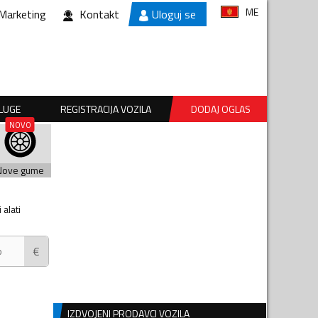
ME
Marketing
Kontakt
Uloguj se
SLUGE
REGISTRACIJA VOZILA
DODAJ OGLAS
Nove gume
alati
€
IZDVOJENI PRODAVCI VOZILA