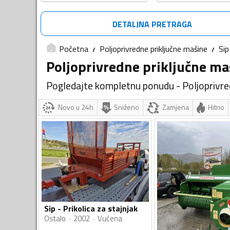
DETALJNA PRETRAGA
Početna
Poljoprivredne priključne mašine
Sip
Poljoprivredne priključne ma
Pogledajte kompletnu ponudu - Poljoprivre
Novo u 24h
Sniženo
Zamjena
Hitno
Sip - Prikolica za stajnjak
Ostalo
2002
Vučena