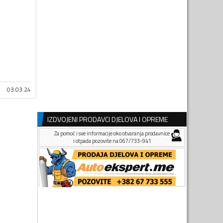
03.03.24
IZDVOJENI PRODAVCI DJELOVA I OPREME
Za pomoć i sve informacije oko otvaranja prodavnice
i otpada pozovite na 067/733-941