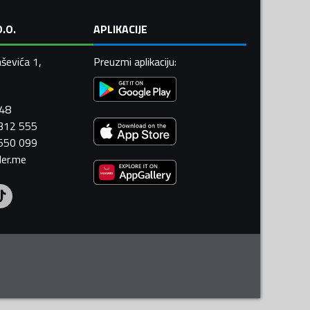
.O.
APLIKACIJE
ševića 1,
Preuzmi aplikaciju
:
448
 312 555
 550 099
ler.me