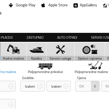
Google Play
Apple Store
AppGallery
 PLACEVI
ZASTUPNICI
AUTO OTPADI
SERVISI I U
Radne mašine
Nautika
Servisi i usluge
Djelovi i oprema
učne mašine
Poljoprivredne prikolice
Poljoprivredne mašine i 
Godište:
Cijena
€
Izaberi
Izaberi