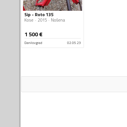
Sip - Roto 135
Kose
2015
Nošena
1 500
€
Danilovgrad
02.05.23