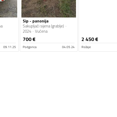
Sip - panonija
na
Sakupljači sijena (grablje)
2024
Vučena
700
€
2 450
€
09.11.25
Podgorica
04.05.24
Rožaje