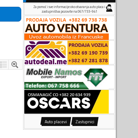
Za pomoć i sve informacije oko otvaranja auto placa i
zastupništva pozovite na 067/733-941
Auto placevi
Zastupnici