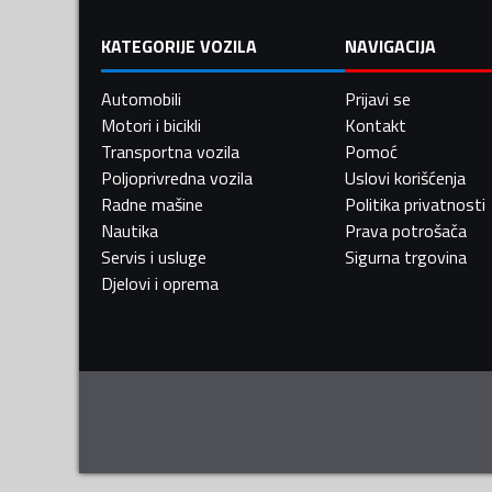
KATEGORIJE VOZILA
NAVIGACIJA
Automobili
Prijavi se
Motori i bicikli
Kontakt
Transportna vozila
Pomoć
Poljoprivredna vozila
Uslovi korišćenja
Radne mašine
Politika privatnosti
Nautika
Prava potrošača
Servis i usluge
Sigurna trgovina
Djelovi i oprema