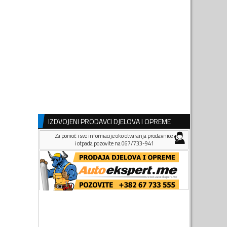
IZDVOJENI PRODAVCI DJELOVA I OPREME
Za pomoć i sve informacije oko otvaranja prodavnice
i otpada pozovite na 067/733-941