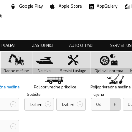
Google Play
Apple Store
AppGallery
 PLACEVI
ZASTUPNICI
AUTO OTPADI
SERVISI I U
Radne mašine
Nautika
Servisi i usluge
Djelovi i oprema
učne mašine
Poljoprivredne prikolice
Poljoprivredne mašine i 
Godište:
Cijena
€
Izaberi
Izaberi