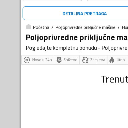
DETALJNA PRETRAGA
Početna
Poljoprivredne priključne mašine
Hu
Poljoprivredne priključne ma
Pogledajte kompletnu ponudu - Poljoprivre
Novo u 24h
Sniženo
Zamjena
Hitno
Trenu