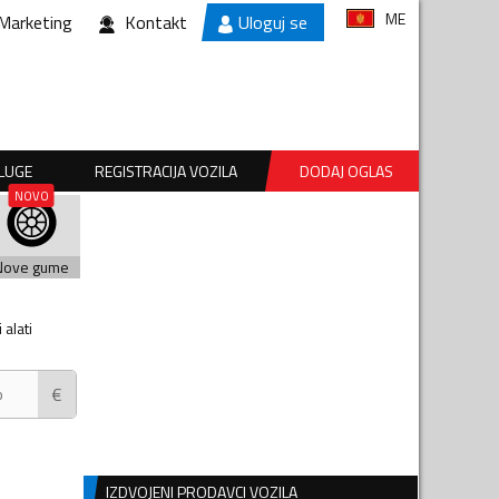
ME
Marketing
Kontakt
Uloguj se
SLUGE
REGISTRACIJA VOZILA
DODAJ OGLAS
Nove gume
alati
€
IZDVOJENI PRODAVCI VOZILA