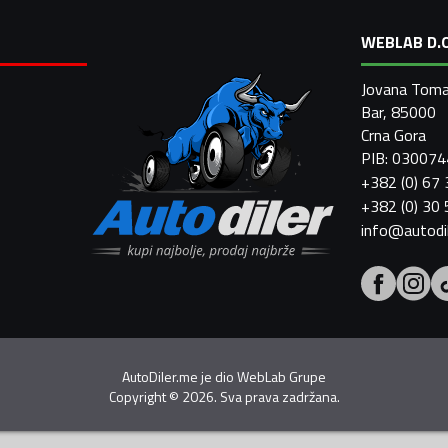
WEBLAB D.O
Jovana Toma
Bar, 85000
Crna Gora
PIB: 03007
+382 (0) 67
+382 (0) 30
info@autodi
AutoDiler.me je dio
WebLab Grupe
Copyright
©
2026. Sva prava zadržana.