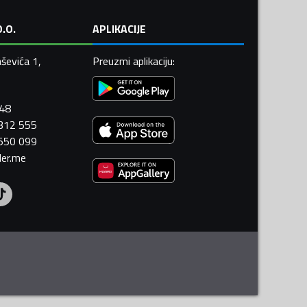
.O.
APLIKACIJE
ševića 1,
Preuzmi aplikaciju
:
448
 312 555
 550 099
ler.me