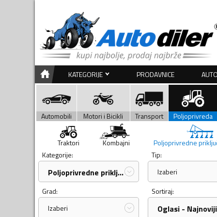
KATEGORIJE
PRODAVNICE
AUTO
Automobili
Motori i Bicikli
Transport
Poljoprivreda
Traktori
Kombajni
Poljoprivredne priklj
Kategorije:
Tip:
Poljoprivredne priključne...
Izaberi
Grad:
Sortiraj:
Izaberi
Oglasi - Najnoviji