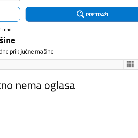
PRETRAŽI
rliman
šine
dne priključne mašine
tno nema oglasa