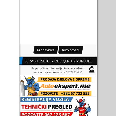
Prodavnice
Auto otpadi
SERVISI I USLUGE - IZDVOJENO IZ PONUDEE
Za pomoć i sve informacije oko upisa u adresar
servisa i usluga pozovite na 067/733-941