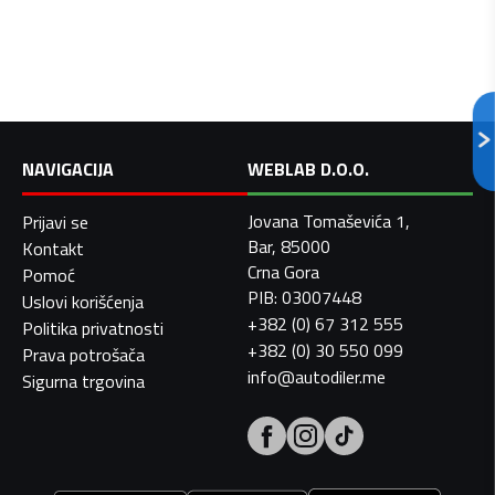
NAVIGACIJA
WEBLAB D.O.O.
Jovana Tomaševića 1,
Prijavi se
Bar, 85000
Kontakt
Crna Gora
Pomoć
PIB: 03007448
Uslovi korišćenja
+382 (0) 67 312 555
Politika privatnosti
+382 (0) 30 550 099
Prava potrošača
info@autodiler.me
Sigurna trgovina