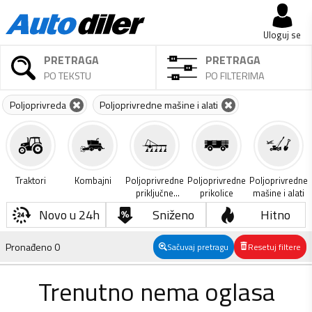
Uloguj se
PRETRAGA
PRETRAGA
PO TEKSTU
PO FILTERIMA
Poljoprivreda
Poljoprivredne mašine i alati
Traktori
Kombajni
Poljoprivredne
Poljoprivredne
Poljoprivredne
priključne
prikolice
mašine i alati
mašine
Novo u 24h
Sniženo
Hitno
Pronađeno
0
Sačuvaj pretragu
Resetuj filtere
Trenutno nema oglasa