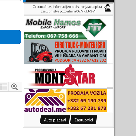
Za pomoć i sve informacije oko otvaranja auto placa i
zastupništva pozovite na 067/733-941
Auto placevi
Zastupnici