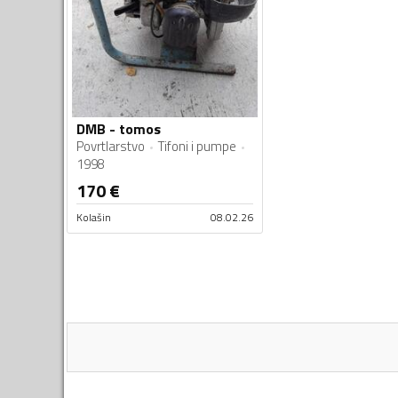
DMB - tomos
Povrtlarstvo
Tifoni i pumpe
1998
170
€
Kolašin
08.02.26