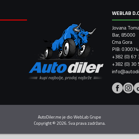
WEBLAB D.O
Jovana Toma
Bar, 85000
Crna Gora
PIB: 03007
+382 (0) 67
+382 (0) 30
info@autodi
AutoDiler.me je dio
WebLab Grupe
Copyright
©
2026. Sva prava zadržana.