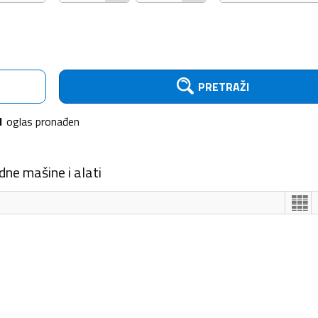
PRETRAŽI
1
oglas
pronađen
ne mašine i alati