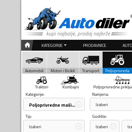
KATEGORIJE
PRODAVNICE
AUTO
Automobili
Motori i Bicikli
Transport
Poljoprivreda
Traktori
Kombajni
Poljoprivredne priklj
Kategorije:
Namjena:
Poljoprivredne mašine i a...
Izaberi
Tip:
Godište:
Izaberi
Izaberi
Iz