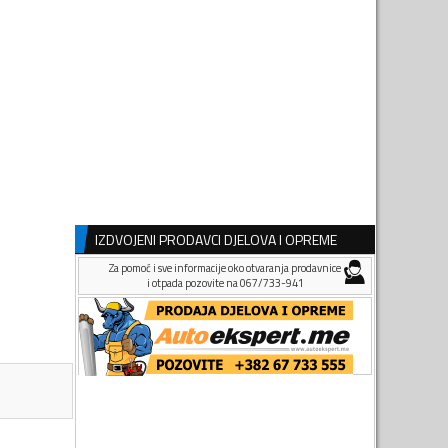
IZDVOJENI PRODAVCI DJELOVA I OPREME
Za pomoć i sve informacije oko otvaranja prodavnice
i otpada pozovite na 067/733-941