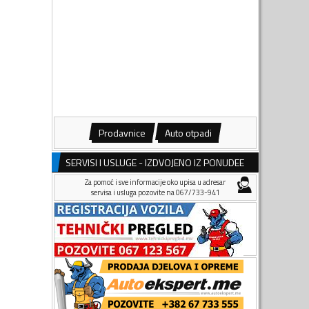
Prodavnice
Auto otpadi
SERVISI I USLUGE - IZDVOJENO IZ PONUDEE
Za pomoć i sve informacije oko upisa u adresar
servisa i usluga pozovite na 067/733-941