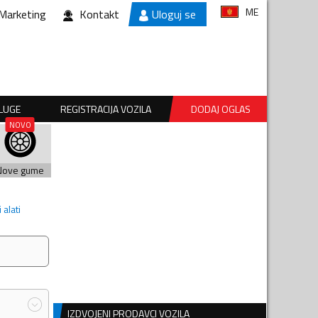
ME
Marketing
Kontakt
Uloguj se
SLUGE
REGISTRACIJA VOZILA
DODAJ OGLAS
Nove gume
alati
IZDVOJENI PRODAVCI VOZILA