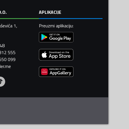
.O.
APLIKACIJE
ševića 1,
Preuzmi aplikaciju
:
448
 312 555
 550 099
ler.me