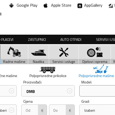
Google Play
Apple Store
AppGallery
 PLACEVI
ZASTUPNICI
AUTO OTPADI
SERVISI I U
Radne mašine
Nautika
Servisi i usluge
Djelovi i oprema
učne mašine
Poljoprivredne prikolice
Poljoprivredne mašine i 
Proizvođači:
Model:
DMB
Cijena
Grad:
€
€
aberi
Izaberi