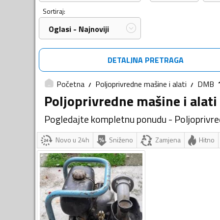
Sortiraj:
Oglasi - Najnoviji
DETALJNA PRETRAGA
Početna
Poljoprivredne mašine i alati
DMB
Poljoprivredne mašine i alati
Pogledajte kompletnu ponudu - Poljoprivred
Novo u 24h
Sniženo
Zamjena
Hitno