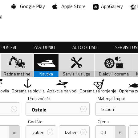
Google Play
Apple Store
AppGallery
 PLACEVI
ZASTUPNICI
AUTO OTPADI
SERVISI I U
Radne mašine
Nautika
Servisi i usluge
Djelovi i oprema
lovila
Oprema za plovila
Atrakcije na vodi
Oprema za ronjenje
Oprema za
Proizvođači:
Materijal trupa:
Ostalo
Izaberi
Godište:
Cijena
€
m
Izaberi
Izaberi