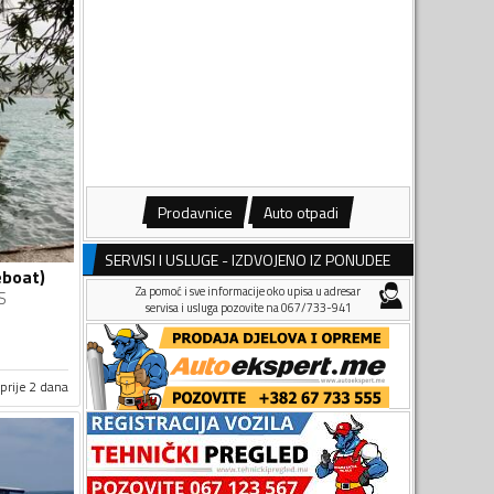
Prodavnice
Auto otpadi
SERVISI I USLUGE - IZDVOJENO IZ PONUDEE
eboat)
Za pomoć i sve informacije oko upisa u adresar
S
servisa i usluga pozovite na 067/733-941
prije 2 dana