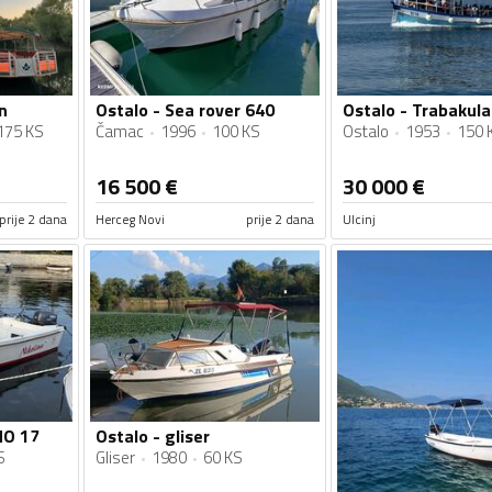
n
Ostalo - Sea rover 640
Ostalo - Trabakula
175 KS
Čamac
1996
100 KS
Ostalo
1953
150 
16 500
€
30 000
€
prije 2 dana
Herceg Novi
prije 2 dana
Ulcinj
NO 17
Ostalo - gliser
S
Gliser
1980
60 KS