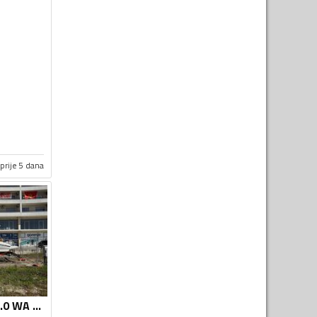
prije 5 dana
Ostalo - Huracan 7.0 WA Prua Al Vento Italy