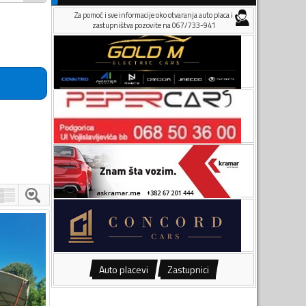
Za pomoć i sve informacije oko otvaranja auto placa i
zastupništva pozovite na 067/733-941
Auto placevi
Zastupnici