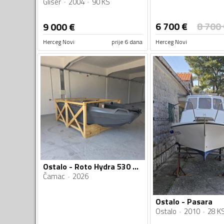
Gliser
2004
90 KS
6 700
€
8 700
9 000
€
Herceg Novi
prije 6 dana
Herceg Novi
Ostalo - Roto Hydra 530 Fishing
Čamac
2026
Ostalo - Pasara
Ostalo
2010
28 K