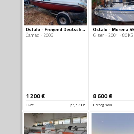
Ostalo - Freyend Deutschland
Ostalo - Murena 5
Čamac
2006
Gliser
2001
80 KS
1 200
€
8 600
€
Tivat
prije 21 h
Herceg Novi