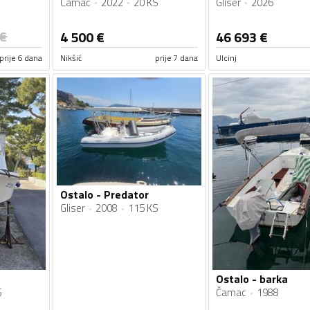
Čamac
2022
20 KS
Gliser
2026
€
4 500
€
46 693
€
prije 6 dana
Nikšić
prije 7 dana
Ulcinj
Ostalo - Predator
Gliser
2008
115 KS
Ostalo - barka
S
Čamac
1988