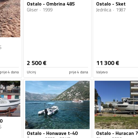
Ostalo - Ombrina 485
Ostalo - Sket
Gliser
1999
Jedrilica
1987
S
2 500
€
11 300
€
prije 4 dana
Ulcinj
prije 4 dana
Valjevo
0
S
Ostalo - Honwave t-40