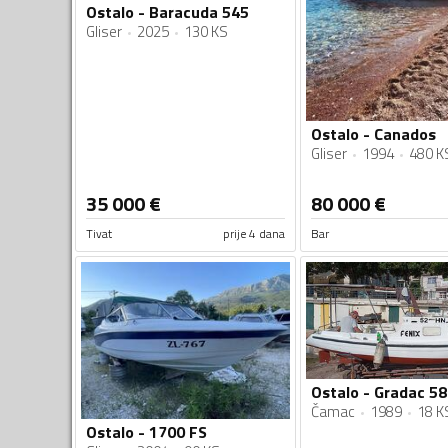
Ostalo - Baracuda 545
Gliser
2025
130 KS
Ostalo - Canados
Gliser
1994
480 K
35 000
€
80 000
€
Tivat
prije 4 dana
Bar
Ostalo - Gradac 58
Čamac
1989
18 K
Ostalo - 1700 FS