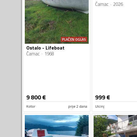
Čamac
2026
PLAĆEN OGLAS
Ostalo - Lifeboat
Čamac
1968
9 800
€
999
€
Kotor
prije 2 dana
Ulcinj