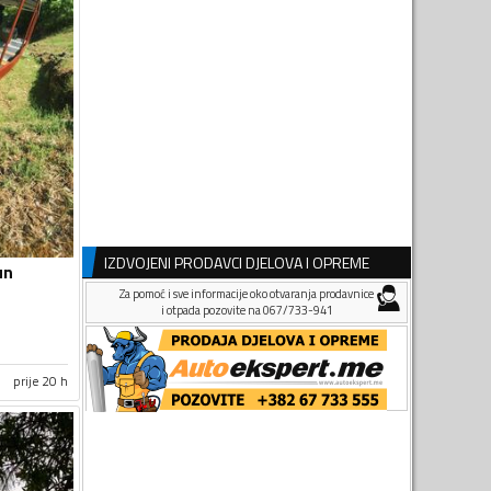
IZDVOJENI PRODAVCI DJELOVA I OPREME
un
Za pomoć i sve informacije oko otvaranja prodavnice
i otpada pozovite na 067/733-941
prije 20 h