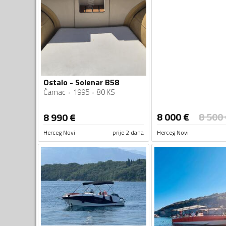
Ostalo - Solenar B58
Čamac
1995
80 KS
8 000
€
8 500
8 990
€
Herceg Novi
prije 2 dana
Herceg Novi