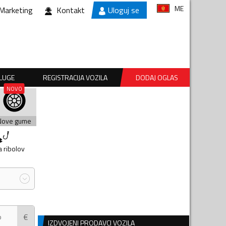
ME
Marketing
Kontakt
Uloguj se
SLUGE
REGISTRACIJA VOZILA
DODAJ OGLAS
Nove gume
 ribolov
€
IZDVOJENI PRODAVCI VOZILA