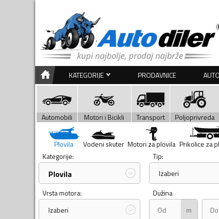
KATEGORIJE
PRODAVNICE
AUTO
Automobili
Motori i Bicikli
Transport
Poljoprivreda
Plovila
Vodeni skuter
Motori za plovila
Prikolice za p
Kategorije:
Tip:
Plovila
Izaberi
Vrsta motora:
Dužina
m
Izaberi