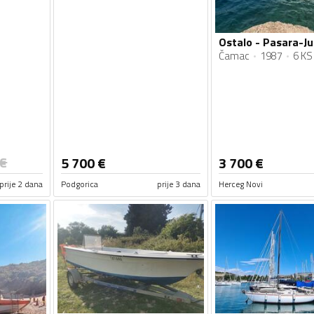
Čamac
1987
6 KS
€
5 700
€
3 700
€
prije 2 dana
Podgorica
prije 3 dana
Herceg Novi