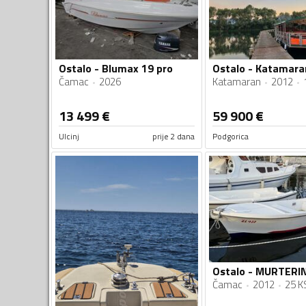
Ostalo - Blumax 19 pro
Ostalo - Katamara
Čamac
2026
Katamaran
2012
13 499
€
59 900
€
Ulcinj
prije 2 dana
Podgorica
Ostalo - MURTERI
Čamac
2012
25 K