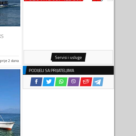
KS
Servisi i usluge
prije 2 dana
PODIJELI SA PRIJATELJIMA