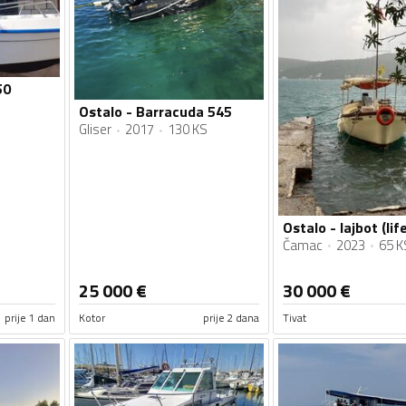
50
Ostalo - Barracuda 545
Gliser
2017
130 KS
Ostalo - lajbot (lif
Čamac
2023
65 K
25 000
€
30 000
€
prije 1 dan
Kotor
prije 2 dana
Tivat