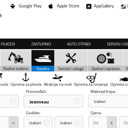
Google Play
Apple Store
AppGallery
 PLACEVI
ZASTUPNICI
AUTO OTPADI
SERVISI I U
Radne mašine
Nautika
Servisi i usluge
Djelovi i oprema
lovila
Oprema za plovila
Atrakcije na vodi
Oprema za ronjenje
Oprema za
Proizvođači:
Materijal trupa:
Jeanneau
Izaberi
Godište:
Cijena
€
m
Izaberi
Izaberi