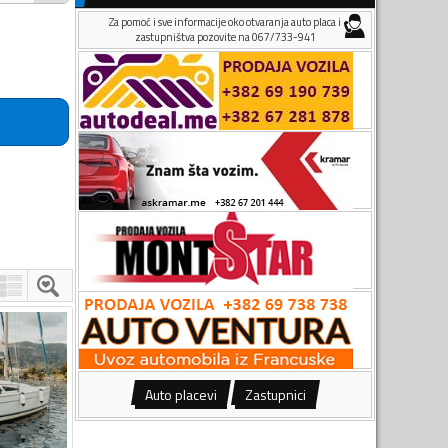
Za pomoć i sve informacije oko otvaranja auto placa i
zastupništva pozovite na 067/733-941
Auto placevi
Zastupnici