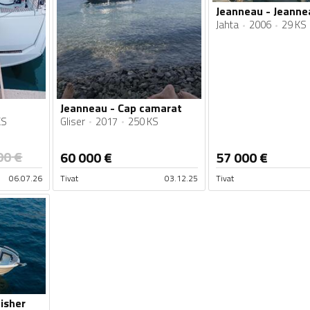
Jahta
2006
29 KS
Jeanneau - Cap camarat
KS
Gliser
2017
250 KS
00
€
60 000
€
57 000
€
06.07.26
Tivat
03.12.25
Tivat
isher