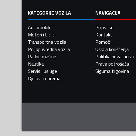
KATEGORIJE VOZILA
NAVIGACIJA
Automobili
Prijavi se
Motori i bicikli
Kontakt
Transportna vozila
Pomoć
Poljoprivredna vozila
Uslovi korišćenja
Radne mašine
Politika privatnosti
Nautika
Prava potrošača
Servis i usluge
Sigurna trgovina
Djelovi i oprema