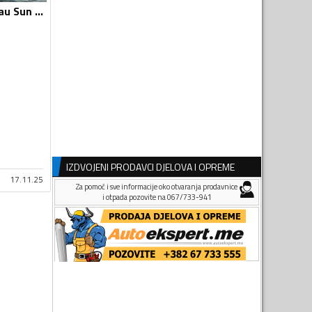
Jeanneau - Jeanneau Sun Odyssey 35 legend
IZDVOJENI PRODAVCI DJELOVA I OPREME
17.11.25
Za pomoć i sve informacije oko otvaranja prodavnice
i otpada pozovite na 067/733-941