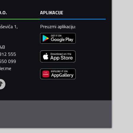
.O.
APLIKACIJE
ševića 1,
Preuzmi aplikaciju
:
448
 312 555
 550 099
ler.me