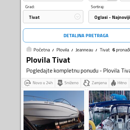
Grad:
Sortiraj:
Tivat
Oglasi - Najnoviji
DETALJNA PRETRAGA
Početna
Plovila
Jeanneau
Tivat
6
pronađ
Plovila Tivat
Pogledajte kompletnu ponudu - Plovila Tiv
Novo u 24h
Sniženo
Zamjena
Hitno