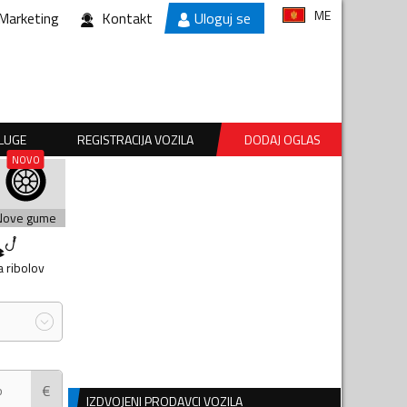
ME
Marketing
Kontakt
Uloguj se
SLUGE
REGISTRACIJA VOZILA
DODAJ OGLAS
Nove gume
 ribolov
€
IZDVOJENI PRODAVCI VOZILA