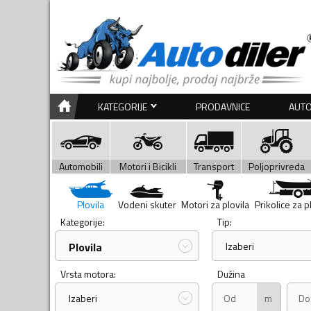
KATEGORIJE
PRODAVNICE
AUTO
Automobili
Motori i Bicikli
Transport
Poljoprivreda
Plovila
Vodeni skuter
Motori za plovila
Prikolice za p
Kategorije:
Tip:
Plovila
Izaberi
Vrsta motora:
Dužina
m
Izaberi