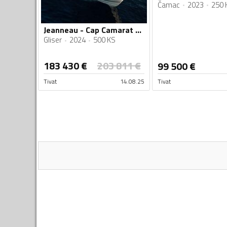
Čamac
2023
250 
Jeanneau - Cap Camarat 9.0 CC
Gliser
2024
500 KS
183 430
€
203 811
€
99 500
€
Tivat
14.08.25
Tivat