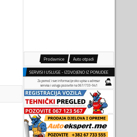
Prodavnice
Auto otpadi
SERVISI I USLUGE - IZDVOJENO IZ PONUDEE
Za pomoć i sve informacije oko upisa u adresar
servisa i usluga pozovite na 067/733-941