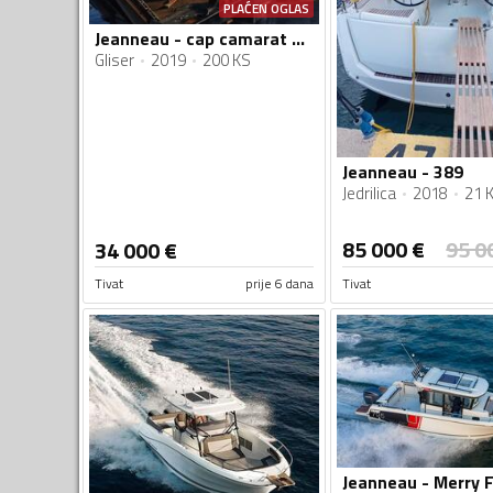
PLAĆEN OGLAS
Jeanneau - cap camarat 6.5 BR
Gliser
2019
200 KS
Jeanneau - 389
Jedrilica
2018
21 
85 000
€
95 0
34 000
€
Tivat
prije 6 dana
Tivat
Jeanneau - Merry F