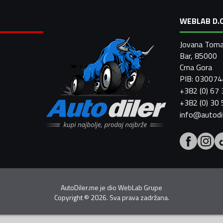
WEBLAB D.O
Jovana Toma
Bar, 85000
Crna Gora
PIB: 03007
+382 (0) 67
+382 (0) 30
info@autodi
AutoDiler.me je dio
WebLab Grupe
Copyright
©
2026. Sva prava zadržana.