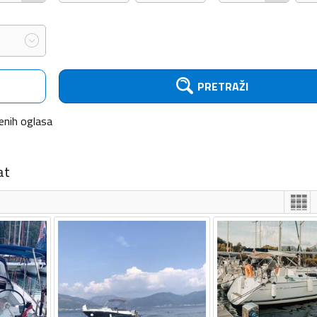
PRETRAŽI
enih
oglasa
at