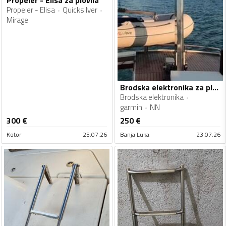
Propeler - Elisa
Quicksilver
Mirage
Brodska elektronika za plovila
Brodska elektronika
garmin
NN
300
€
250
€
Kotor
25.07.26
Banja Luka
23.07.26