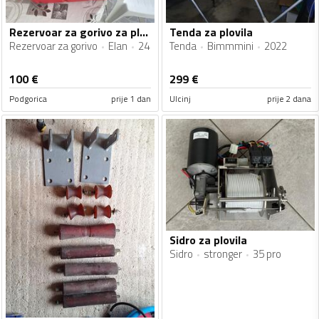
Rezervoar za gorivo za plovila
Tenda za plovila
Rezervoar za gorivo
Elan
24
Tenda
Bimmmini
2022
100
€
299
€
Podgorica
prije 1 dan
Ulcinj
prije 2 dana
Sidro za plovila
Sidro
stronger
35 pro