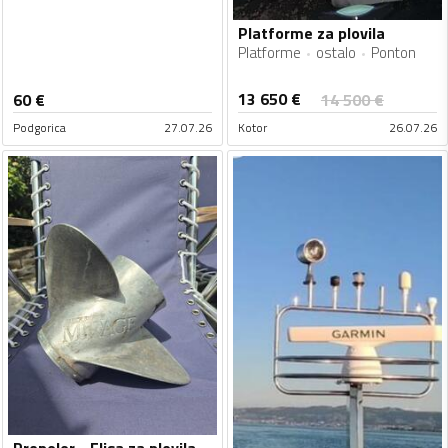
Platforme za plovila
Platforme
ostalo
Ponton
13 650
€
60
€
14 500
€
Podgorica
27.07.26
Kotor
26.07.26
Propeler - Elisa za plovila