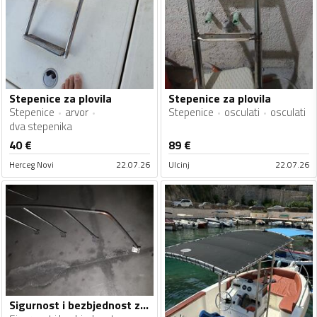
Stepenice za plovila
Stepenice za plovila
Stepenice
arvor
Stepenice
osculati
osculati
dva stepenika
40
€
89
€
Herceg Novi
22.07.26
Ulcinj
22.07.26
Sigurnost i bezbjednost za plovila