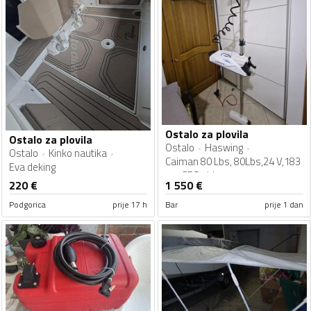
Ostalo za plovila
Ostalo za plovila
Ostalo
Haswing
Ostalo
Kinko nautika
Caiman 80 Lbs, 80Lbs,24 V,183
Eva deking
cm,GPS sidro
220
€
1 550
€
Podgorica
prije 17 h
Bar
prije 1 dan