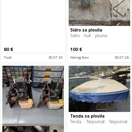
Sidro za plovila
Sidro
hull
pluzno
80
€
100
€
Tivat
30.07.26
Herceg Novi
30.07.26
Tenda za plovila
Tenda
Nepoznat
Nepoznat