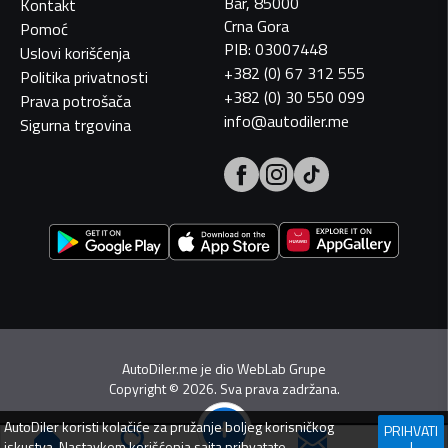
Bar, 85000
Kontakt
Crna Gora
Pomoć
PIB: 03007448
Uslovi korišćenja
+382 (0) 67 312 555
Politika privatnosti
+382 (0) 30 550 099
Prava potrošača
info@autodiler.me
Sigurna trgovina
AutoDiler.me je dio
WebLab Grupe
Copyright
©
2026. Sva prava zadržana.
AutoDiler
koristi kolačiće za pružanje boljeg korisničkog
PRIHVATI
iskustva. Nastavkom korišćenja sajta prihvatate
I