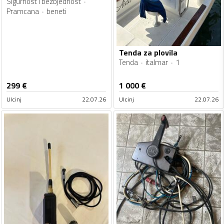
Sigurnost i bezbjednost
Pramcana
beneti
Tenda za plovila
Tenda
italmar
1
299
€
1 000
€
Ulcinj
22.07.26
Ulcinj
22.07.26