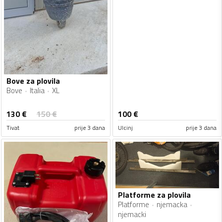
Bove za plovila
Bove
Italia
XL
130
€
150
€
100
€
Tivat
prije 3 dana
Ulcinj
prije 3 dana
Platforme za plovila
Platforme
njemacka
njemacki