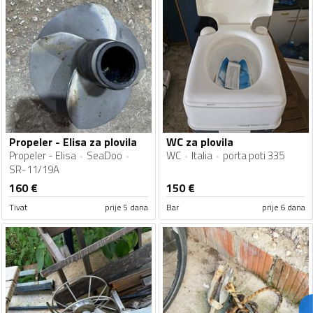
Propeler - Elisa za plovila
WC za plovila
Propeler - Elisa
SeaDoo
WC
Italia
porta poti 335
SR-11/19A
160
€
150
€
Tivat
prije 5 dana
Bar
prije 6 dana