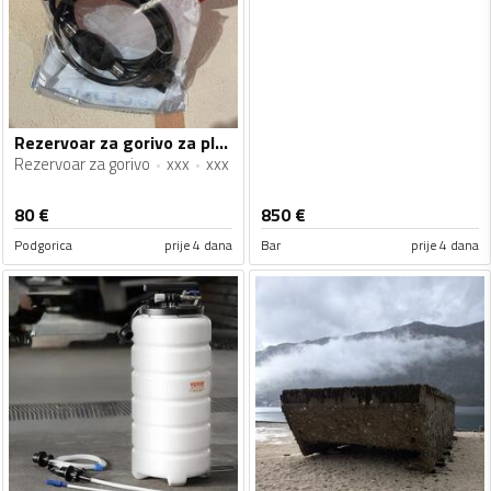
Rezervoar za gorivo za plovila
Rezervoar za gorivo
xxx
xxx
80
€
850
€
Podgorica
prije 4 dana
Bar
prije 4 dana