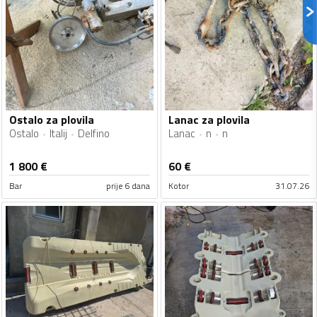
Ostalo za plovila
Lanac za plovila
Ostalo
Italij
Delfino
Lanac
n
n
1 800
€
60
€
Bar
prije 6 dana
Kotor
31.07.26