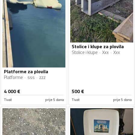
Stolice i klupe za plovila
Stolice i klupe
Xxx
Xxx
Platforme za plovila
Platforme
sss
zzz
4 000
€
500
€
Tivat
prije 5 dana
Tivat
prije 5 dana