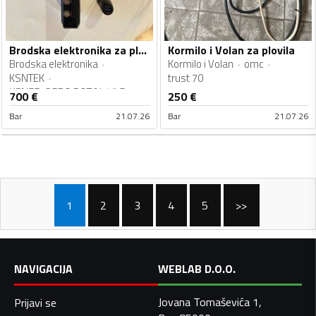
Brodska elektronika za plovila
Kormilo i Volan za plovila
Brodska elektronika
Kormilo i Volan
omc
KSNTEK
trust 70
KSN55-C PRO ROT&L1/L5
700
€
250
€
GNSS
Bar
21.07.26
Bar
21.07.26
1
2
3
4
5
>>
NAVIGACIJA
WEBLAB D.O.O.
Jovana Tomaševića 1,
Prijavi se