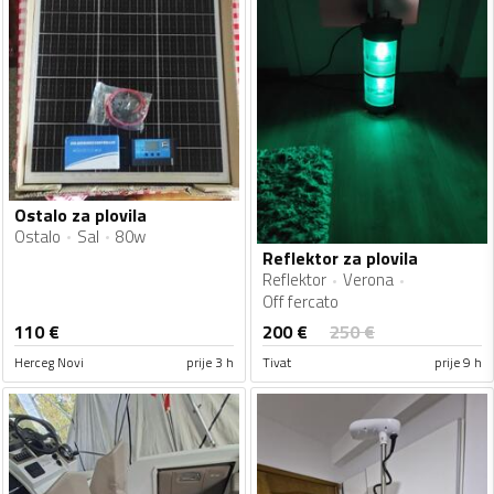
Ostalo za plovila
Ostalo
Sal
80w
Reflektor za plovila
Reflektor
Verona
Off fercato
200
€
110
€
250
€
Herceg Novi
prije 3 h
Tivat
prije 9 h