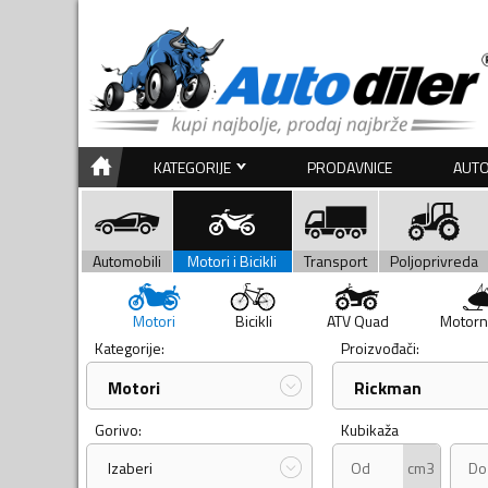
KATEGORIJE
PRODAVNICE
AUTO
Automobili
Motori i Bicikli
Transport
Poljoprivreda
Motori
Bicikli
ATV Quad
Motorn
Kategorije:
Proizvođači:
Motori
Rickman
Gorivo:
Kubikaža
cm3
Izaberi