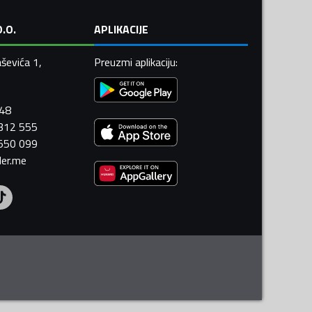
.O.
APLIKACIJE
ševića 1,
Preuzmi aplikaciju
:
448
 312 555
 550 099
ler.me