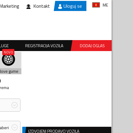
ME
Marketing
Kontakt
Uloguj se
SLUGE
REGISTRACIJA VOZILA
DODAJ OGLAS
Nove gume
prema
zaberi
IZDVOJENI PRODAVCI VOZILA