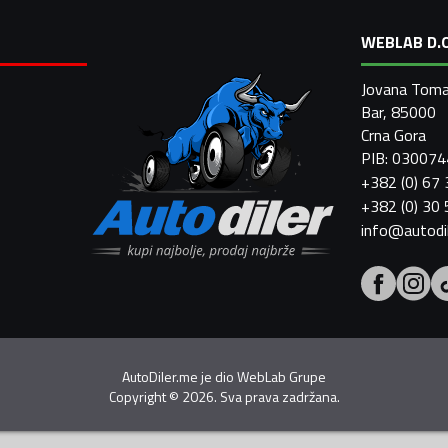
WEBLAB D.O
Jovana Toma
Bar, 85000
Crna Gora
PIB: 03007
+382 (0) 67
+382 (0) 30
info@autodi
AutoDiler.me je dio
WebLab Grupe
Copyright
©
2026. Sva prava zadržana.