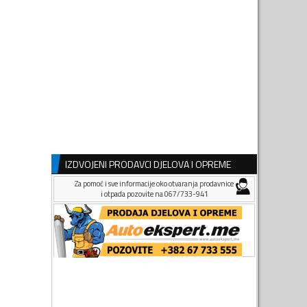
IZDVOJENI PRODAVCI DJELOVA I OPREME
Za pomoć i sve informacije oko otvaranja prodavnice
i otpada pozovite na 067/733-941