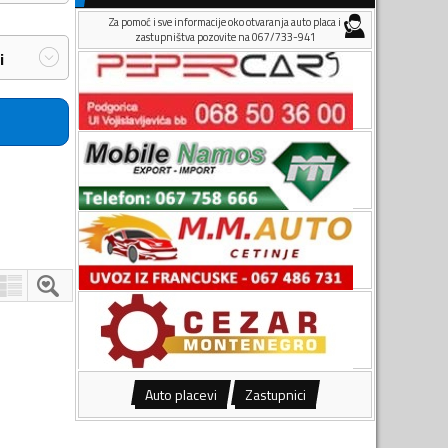
Za pomoć i sve informacije oko otvaranja auto placa i
zastupništva pozovite na 067/733-941
i
Auto placevi
Zastupnici