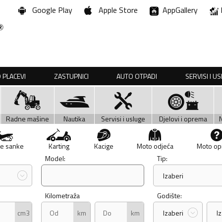
Google Play
Apple Store
AppGallery
 PLACEVI
ZASTUPNICI
AUTO OTPADI
SERVISI I U
Radne mašine
Nautika
Servisi i usluge
Djelovi i oprema
e sanke
Karting
Kacige
Moto odjeća
Moto o
Model:
Tip:
Izaberi
Kilometraža
Godište:
cm3
km
km
Izaberi
I