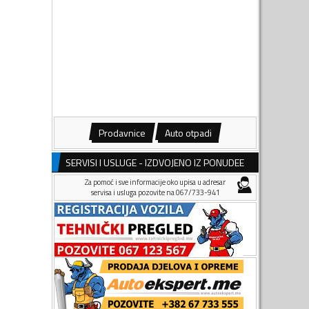
Prodavnice
Auto otpadi
SERVISI I USLUGE - IZDVOJENO IZ PONUDEE
Za pomoć i sve informacije oko upisa u adresar
servisa i usluga pozovite na 067/733-941