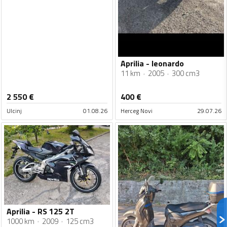
Aprilia - leonardo
11 km
2005
300 cm3
2 550
€
400
€
Ulcinj
01.08.26
Herceg Novi
29.07.26
Aprilia - RS 125 2T
1000 km
2009
125 cm3