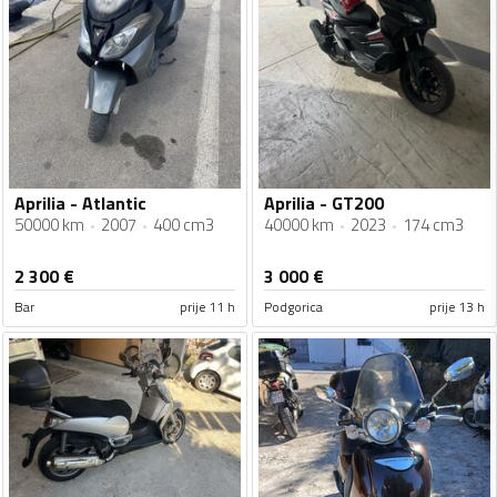
Aprilia - Atlantic
Aprilia - GT200
50000 km
2007
400 cm3
40000 km
2023
174 cm3
2 300
€
3 000
€
Bar
prije 11 h
Podgorica
prije 13 h