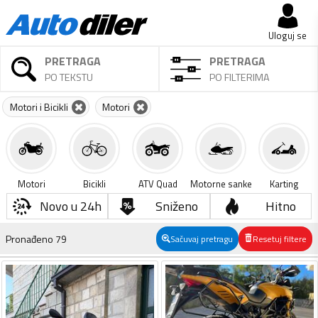
Uloguj se
PRETRAGA
PRETRAGA
PO TEKSTU
PO FILTERIMA
Motori i Bicikli
Motori
Motori
Bicikli
ATV Quad
Motorne sanke
Karting
Novo u 24h
Sniženo
Hitno
Pronađeno
79
Sačuvaj pretragu
Resetuj filtere