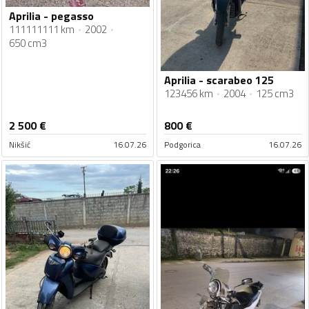
Aprilia - pegasso
111111111 km
2002
650 cm3
Aprilia - scarabeo 125
123456 km
2004
125 cm3
2 500
€
800
€
Nikšić
16.07.26
Podgorica
16.07.26