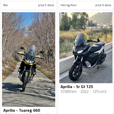
Bar
prije 5 dana
Herceg Novi
prije 6 dana
Aprilia - Sr Gt 125
37000 km
2022
125 cm3
Aprilia - Tuareg 660