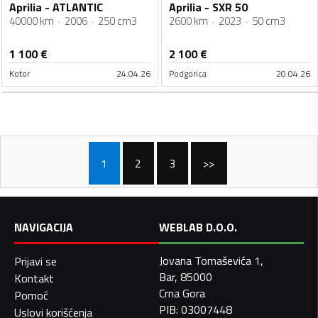
Aprilia - ATLANTIC
Aprilia - SXR 50
40000 km
2006
250 cm3
2600 km
2023
50 cm3
1 100
€
2 100
€
Kotor
24.04.26
Podgorica
20.04.26
1
2
3
>>
NAVIGACIJA
WEBLAB D.O.O.
Jovana Tomaševića 1,
Prijavi se
Bar, 85000
Kontakt
Crna Gora
Pomoć
PIB: 03007448
Uslovi korišćenja