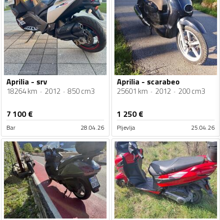
Aprilia - srv
Aprilia - scarabeo
18264 km
2012
850 cm3
25601 km
2012
200 cm3
7 100
€
1 250
€
Bar
28.04.26
Pljevlja
25.04.26