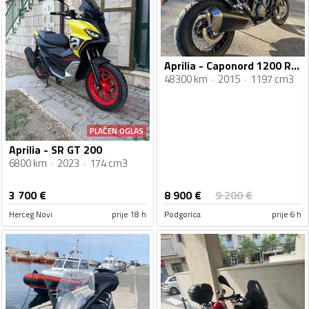
Aprilia - Caponord 1200 Rally
48300 km
2015
1197 cm3
PLAĆEN OGLAS
Aprilia - SR GT 200
6800 km
2023
174 cm3
8 900
€
3 700
€
9 200
€
Herceg Novi
prije 18 h
Podgorica
prije 6 h