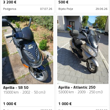
3 200
€
500
€
Podgorica
07.07.26
Bijelo Polje
29.06.26
Aprilia - Atlantic 250
Aprilia - SR 50
53000 km
2009
250 cm3
15000 km
2002
50 cm3
1 000
€
1 000
€