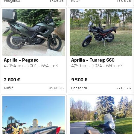
Podgorica
17.06.26
Kotor
13.06.26
Aprilia - Pegaso
Aprilia - Tuareg 660
42154 km
2001
654 cm3
4750 km
2024
660 cm3
2 800
€
9 500
€
Nikšić
05.06.26
Podgorica
27.05.26