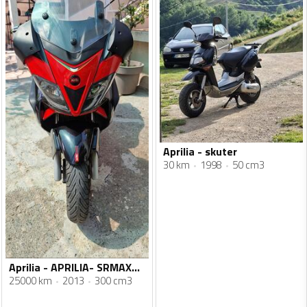
Aprilia - skuter
30 km
1998
50 cm3
Aprilia - APRILIA- SRMAX300EA
25000 km
2013
300 cm3