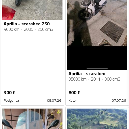
Aprilia - scarabeo 250
4000 km
2005
250 cm3
Aprilia - scarabeo
35000 km
2011
300 cm3
300
€
800
€
Podgorica
08.07.26
Kotor
07.07.26