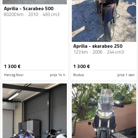
Aprilia - Scarabeo 500
80200 km
2010
493 cm3
Aprilia - skarabeo 250
123 km
2006
244 cm3
1 300
€
1 300
€
Herceg Novi
prije 14 h
Budva
prije 1 dan