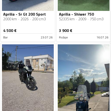
Aprilia - Sr Gt 200 Sport
Aprilia - Shiwer 750
2000 km
2026
200 cm3
52335 km
2009
750 cm3
4 500
€
3 900
€
Bar
23.07.26
Rožaje
16.07.26