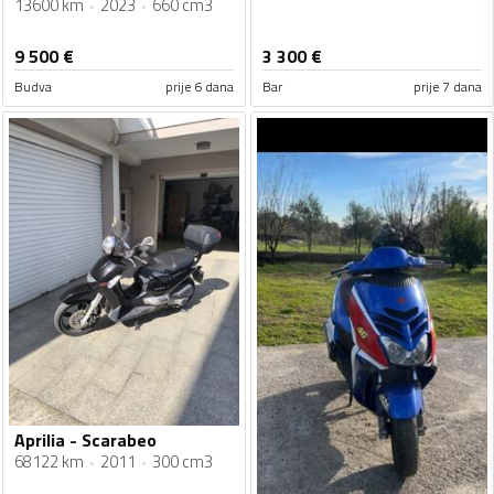
13600 km
2023
660 cm3
9 500
€
3 300
€
Budva
prije 6 dana
Bar
prije 7 dana
Aprilia - Scarabeo
68122 km
2011
300 cm3