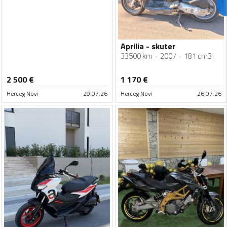
Aprilia - skuter
33500 km
2007
181 cm3
2 500
€
1 170
€
Herceg Novi
29.07.26
Herceg Novi
26.07.26