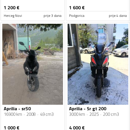
1 200
€
1 600
€
Herceg Novi
prije 3 dana
Podgorica
prije 4 dana
Aprilia - sr50
Aprilia - Sr gt 200
16900 km
2008
49 cm3
3000 km
2025
200 cm3
1 000
€
4 000
€