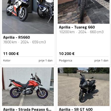
Aprilia - Tuareg 660
10200 km
2024
660 cm3
Aprilia - RS660
7800 km
2024
659 cm3
11 000
€
10 200
€
Kotor
prije 1 dan
Podgorica
prije 1 dan
Aprilia - Strada Pegaso 650
Aprilia - SR GT 400