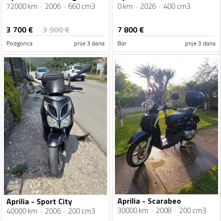
72000 km
2006
660 cm3
0 km
2026
400 cm3
3 700
€
3 900
€
7 800
€
Podgorica
prije 3 dana
Bar
prije 3 dana
Aprilia - Scarabeo
Aprilia - Sport City
30000 km
2008
200 cm3
40000 km
2006
200 cm3