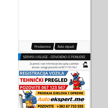
Prodavnice
Auto otpadi
SERVISI I USLUGE - IZDVOJENO IZ PONUDEE
Za pomoć i sve informacije oko upisa u adresar
servisa i usluga pozovite na 067/733-941