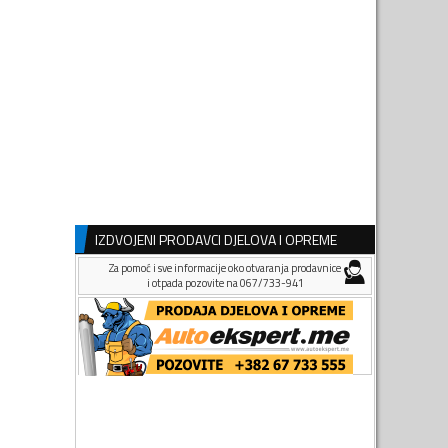
IZDVOJENI PRODAVCI DJELOVA I OPREME
Za pomoć i sve informacije oko otvaranja prodavnice
i otpada pozovite na 067/733-941