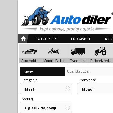
KATEGORIJE
PRODAVNICE
AUTO
Automobili
Motori i Bicikli
Transport
Poljoprivreda
Masti
Kategorije:
Proizvođači:
Masti
Mogul
Sortiraj:
Oglasi - Najnoviji