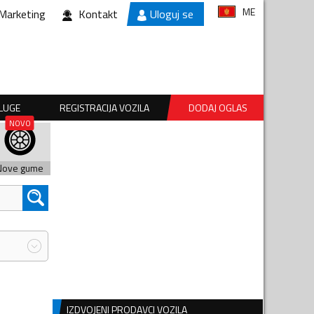
ME
Marketing
Kontakt
Uloguj se
SLUGE
REGISTRACIJA VOZILA
DODAJ OGLAS
Nove gume
IZDVOJENI PRODAVCI VOZILA