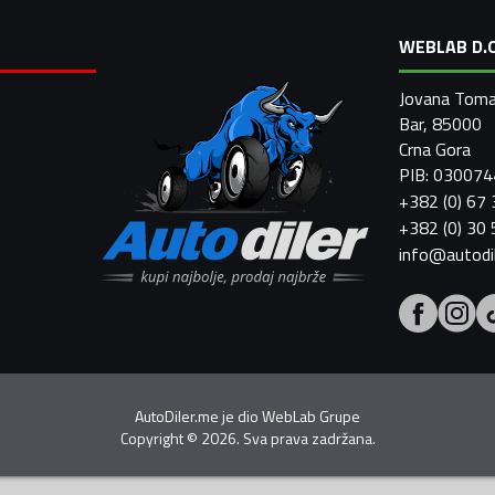
WEBLAB D.O
Jovana Toma
Bar, 85000
Crna Gora
PIB: 03007
+382 (0) 67
+382 (0) 30
info@autodi
AutoDiler.me je dio
WebLab Grupe
Copyright
©
2026. Sva prava zadržana.