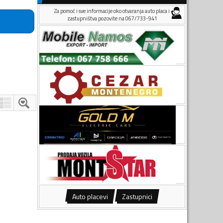
Za pomoć i sve informacije oko otvaranja auto placa i
zastupništva pozovite na 067/733-941
Auto placevi
Zastupnici