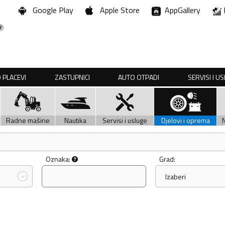
Google Play
Apple Store
AppGallery
 PLACEVI
ZASTUPNICI
AUTO OTPADI
SERVISI I U
Radne mašine
Nautika
Servisi i usluge
Djelovi i oprema
Oznaka:
Grad:
Izaberi