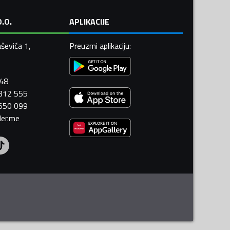
.O.
APLIKACIJE
ševića 1,
Preuzmi aplikaciju
:
448
 312 555
 550 099
ler.me