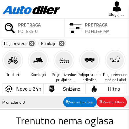
Uloguj se
PRETRAGA
PRETRAGA
PO TEKSTU
PO FILTERIMA
Poljoprivreda
Kombajni
Traktori
Kombajni
Poljoprivredne
Poljoprivredne
Poljoprivredne
priključne
prikolice
mašine i alati
mašine
Novo u 24h
Sniženo
Hitno
Pronađeno
0
Sačuvaj pretragu
Resetuj filtere
Trenutno nema oglasa