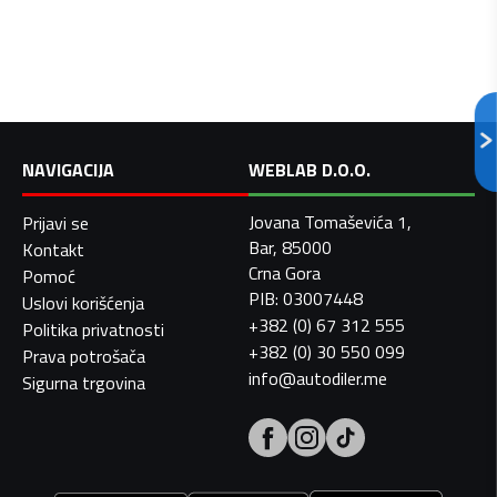
NAVIGACIJA
WEBLAB D.O.O.
Jovana Tomaševića 1,
Prijavi se
Bar, 85000
Kontakt
Crna Gora
Pomoć
PIB: 03007448
Uslovi korišćenja
+382 (0) 67 312 555
Politika privatnosti
+382 (0) 30 550 099
Prava potrošača
info@autodiler.me
Sigurna trgovina