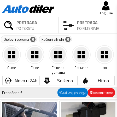
Uloguj se
PRETRAGA
PRETRAGA
PO TEKSTU
PO FILTERIMA
Djelovi i oprema
Kočioni cilindri
Gume
Felne
Felne sa
Ratkapne
Lanci
gumama
Novo u 24h
Sniženo
Hitno
Pronađeno
6
Sačuvaj pretragu
Resetuj filtere