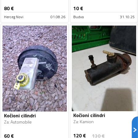
80
€
10
€
Herceg Novi
01.08.26
Budva
31.10.25
Kočioni cilindri
Kočioni cilindri
Za
:
Kamion
Za
:
Automobile
120
€
60
€
130
€