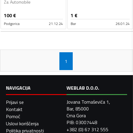
Za
:
Automobile
100
€
1
€
Podgorica
21.12.24
Bar
26.01.24
1
NAVIGACIJA
WEBLAB D.O.O.
Jovana Tomaševića 1,
Prijavi se
Bar, 85000
Kontakt
Crna Gora
Pomoć
PIB: 03007448
Uslovi korišćenja
+382 (0) 67 312 555
Politika privatnosti