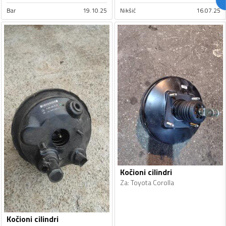
Bar
19.10.25
Nikšić
16.07.25
Kočioni cilindri
Za
:
Toyota Corolla
Kočioni cilindri