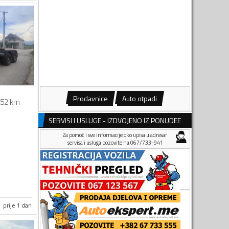
Prodavnice
Auto otpadi
52 km
SERVISI I USLUGE - IZDVOJENO IZ PONUDEE
Za pomoć i sve informacije oko upisa u adresar
servisa i usluga pozovite na 067/733-941
prije 1 dan