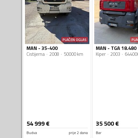
PLAĆEN OGLAS
PLA
MAN - 35-400
MAN - TGA 18.480
Cistijerna
2008
50000 km
Kiper
2003
64400
54 999
€
35 500
€
Budva
prije 2 dana
Bar