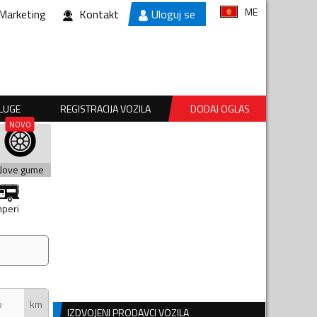
ME
Marketing
Kontakt
Uloguj se
SLUGE
REGISTRACIJA VOZILA
DODAJ OGLAS
Nove gume
peri
km
IZDVOJENI PRODAVCI VOZILA