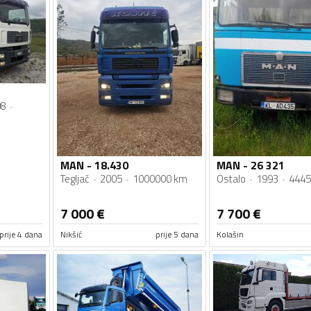
08
MAN - 18.430
MAN - 26 321
Tegljač
2005
1000000 km
Ostalo
1993
4445
7 000
€
7 700
€
prije 4 dana
Nikšić
prije 5 dana
Kolašin