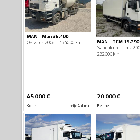
MAN - Man 35.400
MAN - TGM 15.290
Ostalo
2008
134000 km
Sanduk metalni
20
282000 km
45 000
€
20 000
€
Kotor
prije 4 dana
Berane