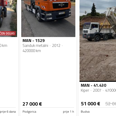
ĆEN OGLAS
MAN - 1529
0 km
Sanduk metalni
2012
420000 km
MAN - 41.430
Kiper
2007
47000
51 000
€
52 0
27 000
€
prije 6 dana
Podgorica
prije 1 h
Budva