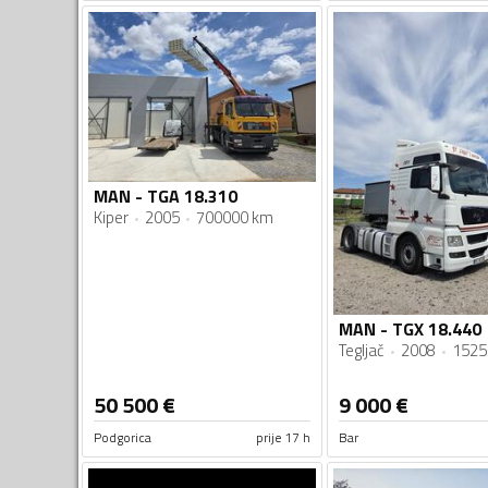
MAN - TGA 18.310
Kiper
2005
700000 km
MAN - TGX 18.440
Tegljač
2008
1525
50 500
€
9 000
€
Podgorica
prije 17 h
Bar