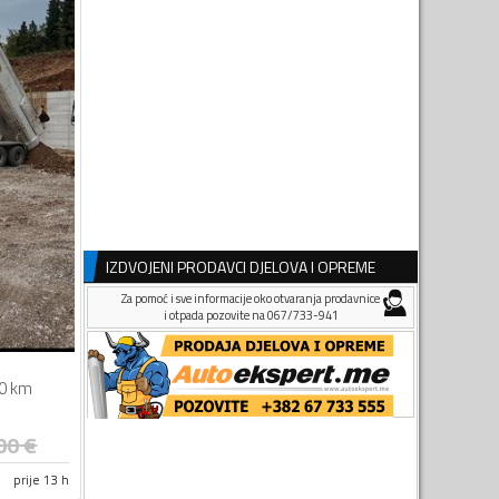
IZDVOJENI PRODAVCI DJELOVA I OPREME
Za pomoć i sve informacije oko otvaranja prodavnice
i otpada pozovite na 067/733-941
0 km
00
€
prije 13 h