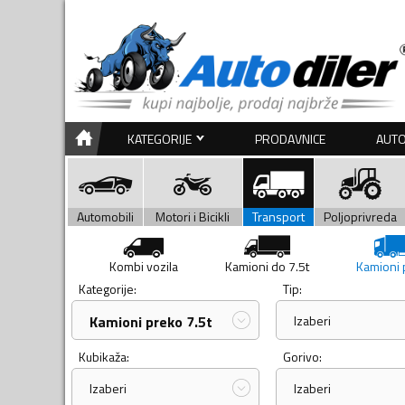
KATEGORIJE
PRODAVNICE
AUTO
Automobili
Motori i Bicikli
Transport
Poljoprivreda
Kombi vozila
Kamioni do 7.5t
Kamioni 
Kategorije:
Tip:
Kamioni preko 7.5t
Izaberi
Kubikaža:
Gorivo:
Izaberi
Izaberi