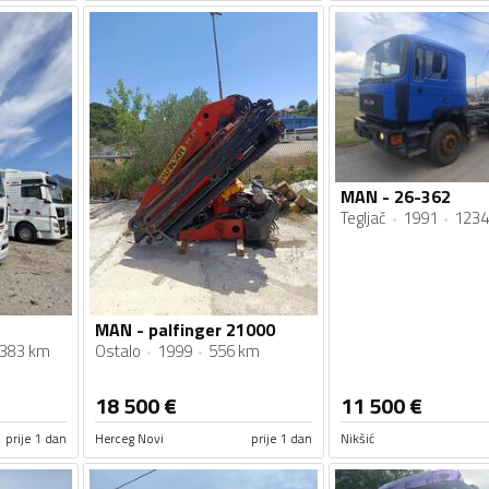
MAN - 26-362
Tegljač
1991
1234
MAN - palfinger 21000
383 km
Ostalo
1999
556 km
18 500
€
11 500
€
prije 1 dan
Herceg Novi
prije 1 dan
Nikšić