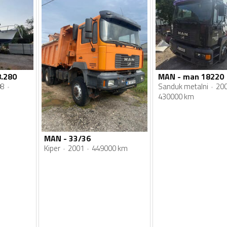
.280
MAN - man 18220
08
Sanduk metalni
20
430000 km
MAN - 33/36
Kiper
2001
449000 km