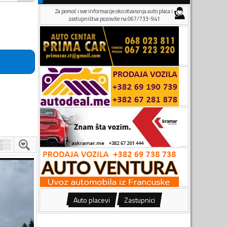
Za pomoć i sve informacije oko otvaranja auto placa i
zastupništva pozovite na 067/733-941
Auto placevi
Zastupnici