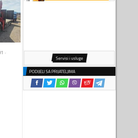
01
Servisi i usluge
PODIJELI SA PRIJATELJIMA