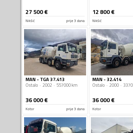
27 500
€
12 800
€
Nikšić
prije 3 dana
Nikšić
MAN - TGA 37.413
MAN - 32.414
Ostalo
2002
557000 km
Ostalo
2000
3370
36 000
€
36 000
€
Kotor
prije 3 dana
Kotor