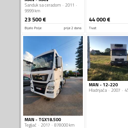
Sanduk sa ceradom
2011
9999 km
23 500
€
44 000
€
Bijelo Polje
prije 2 dana
Tivat
MAN - 12-220
Hladnjača
2007
4
MAN - TGX18.500
Tegljač
2017
878000 km