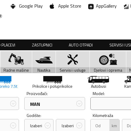
Google Play
Apple Store
AppGallery
 PLACEVI
ZASTUPNICI
AUTO OTPADI
SERVISI I U
Radne mašine
Nautika
Servisi i usluge
Djelovi i oprema
preko 7.5t
Prikolice i poluprikolice
Autobusi
Kam
Proizvođači:
Model:
MAN
Godište:
Kilometraža
km
Izaberi
Izaberi