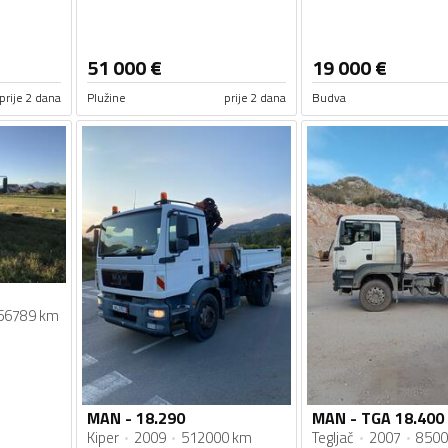
51 000
€
19 000
€
prije 2 dana
Plužine
prije 2 dana
Budva
56789 km
MAN - 18.290
MAN - TGA 18.400
Kiper
2009
512000 km
Tegljač
2007
8500