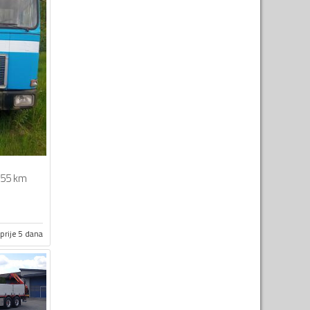
55 km
prije 5 dana