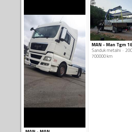
MAN - Man Tgm 18
Sanduk metalni
20
700000 km
MAN - MAN