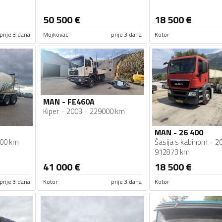
50 500
€
18 500
€
prije 3 dana
Mojkovac
prije 3 dana
Kotor
MAN - FE460A
Kiper
2003
229000 km
MAN - 26 400
00 km
Šasija s kabinom
2
912873 km
41 000
€
18 500
€
prije 3 dana
Kotor
prije 3 dana
Kotor