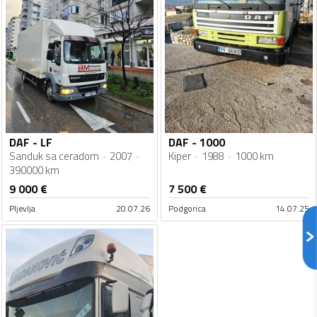
DAF - LF
DAF - 1000
Sanduk sa ceradom
2007
Kiper
1988
1000 km
390000 km
9 000
€
7 500
€
Pljevlja
20.07.26
Podgorica
14.07.25