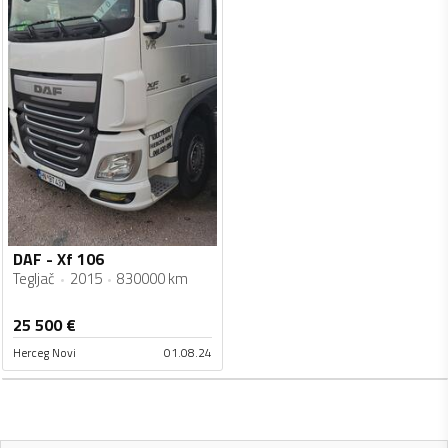
DAF - Xf 106
Tegljač
2015
830000 km
25 500
€
Herceg Novi
01.08.24