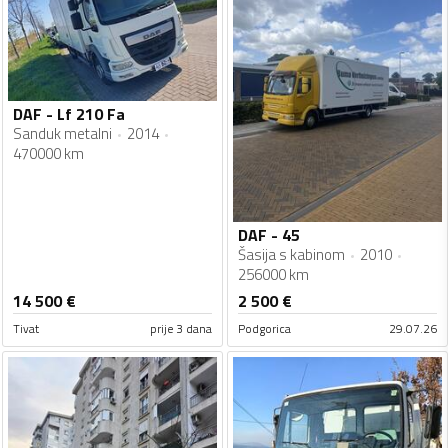
DAF - Lf 210 Fa
Sanduk metalni
2014
470000 km
DAF - 45
Šasija s kabinom
2010
256000 km
14 500
€
2 500
€
Tivat
prije 3 dana
Podgorica
29.07.26