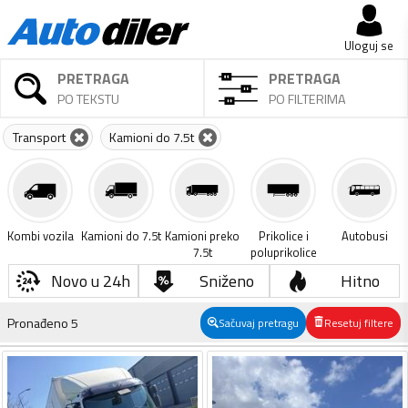
Uloguj se
PRETRAGA
PRETRAGA
PO TEKSTU
PO FILTERIMA
Transport
Kamioni do 7.5t
Kombi vozila
Kamioni do 7.5t
Kamioni preko
Prikolice i
Autobusi
7.5t
poluprikolice
Novo u 24h
Sniženo
Hitno
Pronađeno
5
Sačuvaj pretragu
Resetuj filtere