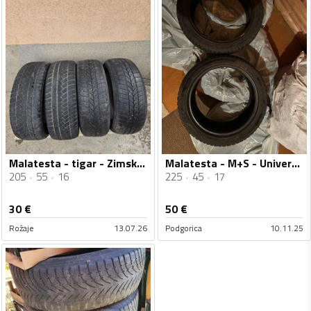
Malatesta - tigar - Zimska guma
Malatesta - M+S - Univerzalna guma
205
55
16
225
45
17
30
€
50
€
Rožaje
13.07.26
Podgorica
10.11.25