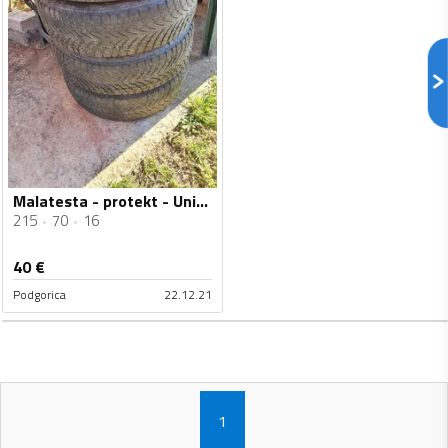
Malatesta - protekt - Univerzalna guma
215
70
16
40
€
Podgorica
22.12.21
1