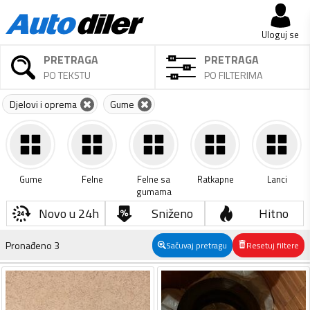
Uloguj se
PRETRAGA
PRETRAGA
PO TEKSTU
PO FILTERIMA
Djelovi i oprema
Gume
Gume
Felne
Felne sa
Ratkapne
Lanci
gumama
Novo u 24h
Sniženo
Hitno
Pronađeno
3
Sačuvaj pretragu
Resetuj filtere