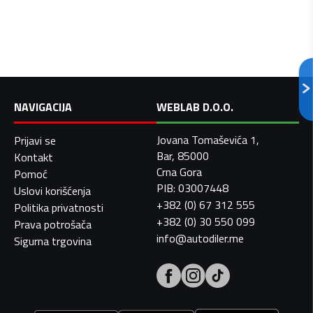
NAVIGACIJA
WEBLAB D.O.O.
Jovana Tomaševića 1,
Prijavi se
Bar, 85000
Kontakt
Crna Gora
Pomoć
PIB: 03007448
Uslovi korišćenja
+382 (0) 67 312 555
Politika privatnosti
+382 (0) 30 550 099
Prava potrošača
info@autodiler.me
Sigurna trgovina