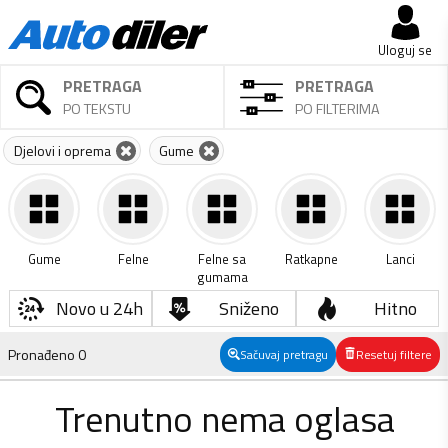
Uloguj se
PRETRAGA
PRETRAGA
PO TEKSTU
PO FILTERIMA
Djelovi i oprema
Gume
Gume
Felne
Felne sa
Ratkapne
Lanci
gumama
Novo u 24h
Sniženo
Hitno
Pronađeno
0
Sačuvaj pretragu
Resetuj filtere
Trenutno nema oglasa