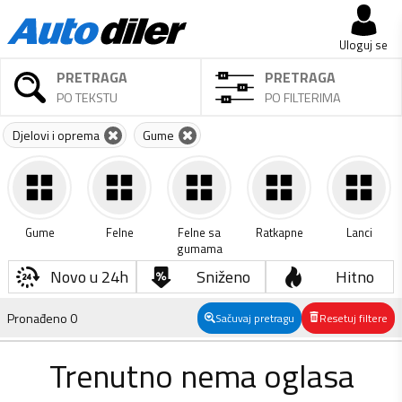
Uloguj se
PRETRAGA
PRETRAGA
PO TEKSTU
PO FILTERIMA
Djelovi i oprema
Gume
Gume
Felne
Felne sa
Ratkapne
Lanci
gumama
Novo u 24h
Sniženo
Hitno
Pronađeno
0
Sačuvaj pretragu
Resetuj filtere
Trenutno nema oglasa