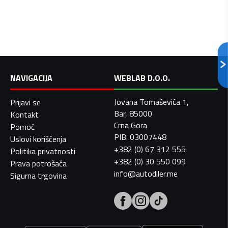
NAVIGACIJA
WEBLAB D.O.O.
Jovana Tomaševića 1,
Prijavi se
Bar, 85000
Kontakt
Crna Gora
Pomoć
PIB: 03007448
Uslovi korišćenja
+382 (0) 67 312 555
Politika privatnosti
+382 (0) 30 550 099
Prava potrošača
info@autodiler.me
Sigurna trgovina