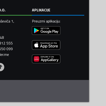
.O.
APLIKACIJE
ševića 1,
Preuzmi aplikaciju
:
448
 312 555
 550 099
ler.me