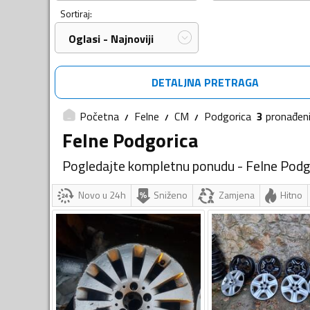
Sortiraj:
Oglasi - Najnoviji
DETALJNA PRETRAGA
Početna
Felne
CM
Podgorica
3
pronađen
Felne Podgorica
Pogledajte kompletnu ponudu - Felne Podg
Novo u 24h
Sniženo
Zamjena
Hitno