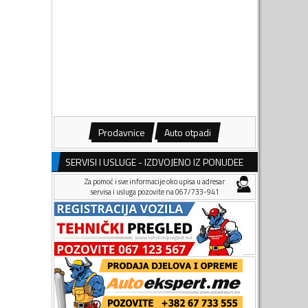
Prodavnice
Auto otpadi
SERVISI I USLUGE - IZDVOJENO IZ PONUDEE
Za pomoć i sve informacije oko upisa u adresar
servisa i usluga pozovite na 067/733-941