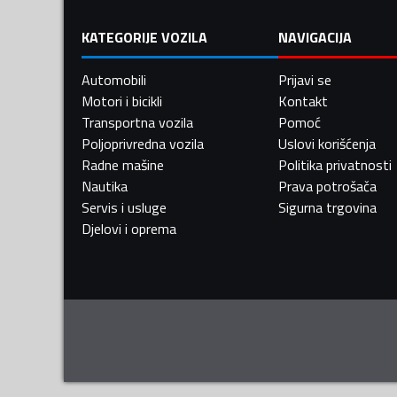
KATEGORIJE VOZILA
NAVIGACIJA
Automobili
Prijavi se
Motori i bicikli
Kontakt
Transportna vozila
Pomoć
Poljoprivredna vozila
Uslovi korišćenja
Radne mašine
Politika privatnosti
Nautika
Prava potrošača
Servis i usluge
Sigurna trgovina
Djelovi i oprema