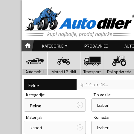
KATEGORIJE
PRODAVNICE
AUTO
Automobili
Motori i Bicikli
Transport
Poljoprivreda
Felne
Kategorije:
Tip vozila:
Felne
Izaberi
Materijal:
Komada:
Izaberi
Izaberi