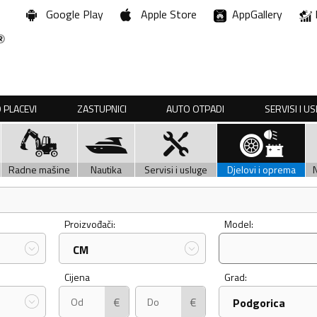
Google Play
Apple Store
AppGallery
 PLACEVI
ZASTUPNICI
AUTO OTPADI
SERVISI I U
Radne mašine
Nautika
Servisi i usluge
Djelovi i oprema
Proizvođači:
Model:
CM
Cijena
Grad:
€
€
Podgorica