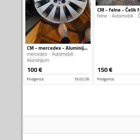
CM - felne - Čelik 
felne
Automobili
Č
CM - mercedes - Aluminijum felne
mercedes
Automobili
Aluminijum
100
€
150
€
Podgorica
19.02.26
Podgorica