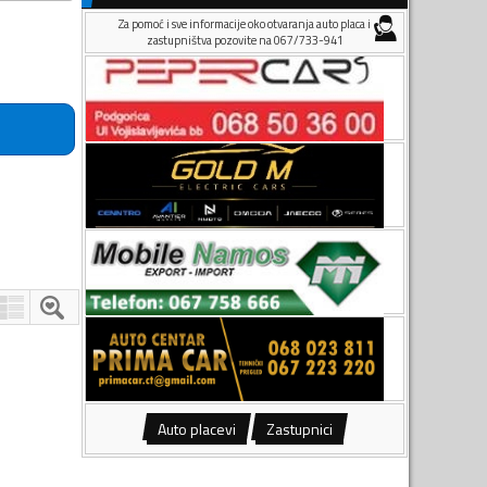
Za pomoć i sve informacije oko otvaranja auto placa i
zastupništva pozovite na 067/733-941
Auto placevi
Zastupnici