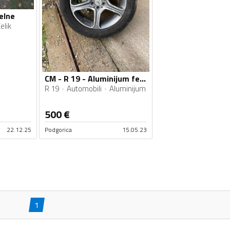
felne
elik
CM - R 19 - Aluminijum felne
R 19
Automobili
Aluminijum
500
€
22.12.25
Podgorica
15.05.23
1