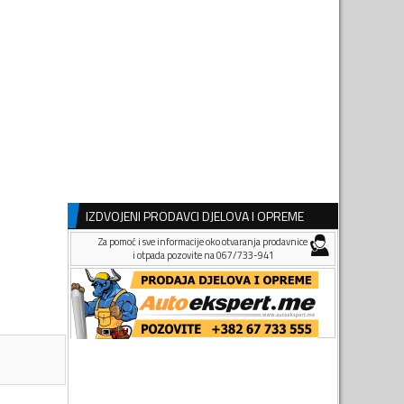
IZDVOJENI PRODAVCI DJELOVA I OPREME
Za pomoć i sve informacije oko otvaranja prodavnice
i otpada pozovite na 067/733-941