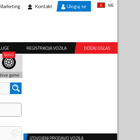
ME
Marketing
Kontakt
Uloguj se
SLUGE
REGISTRACIJA VOZILA
DODAJ OGLAS
Nove gume
IZDVOJENI PRODAVCI VOZILA