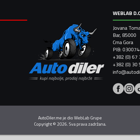
WEBLAB D.O
Jovana Toma
Bar, 85000
Crna Gora
PIB: 03007
+382 (0) 67
+382 (0) 30
info@autodi
AutoDiler.me je dio
WebLab Grupe
Copyright
©
2026. Sva prava zadržana.