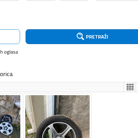
PRETRAŽI
ih
oglasa
orica