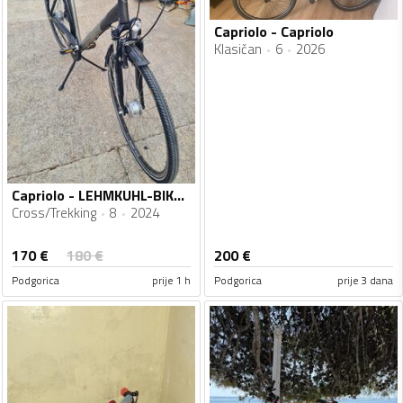
Capriolo - Capriolo
Klasičan
6
2026
Capriolo - LEHMKUHL-BIKES,DE
Cross/Trekking
8
2024
170
€
180
€
200
€
Podgorica
prije 1 h
Podgorica
prije 3 dana