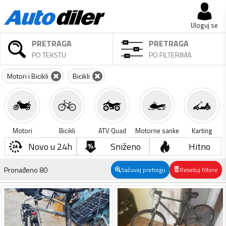
Uloguj se
PRETRAGA
PRETRAGA
PO TEKSTU
PO FILTERIMA
Motori i Bicikli
Bicikli
Motori
Bicikli
ATV Quad
Motorne sanke
Karting
Novo u 24h
Sniženo
Hitno
Pronađeno
80
Sačuvaj pretragu
Resetuj filtere