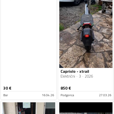
Capriolo - xtrail
Električni
3
2026
30
€
850
€
Bar
16.04.26
Podgorica
27.03.26