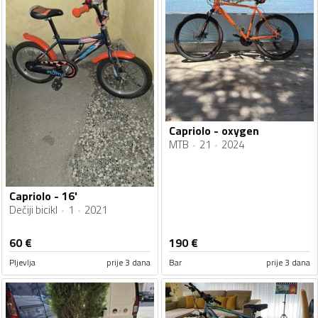
Capriolo - oxygen
MTB
21
2024
Capriolo - 16'
Dečiji bicikl
1
2021
60
€
190
€
Pljevlja
prije 3 dana
Bar
prije 3 dana