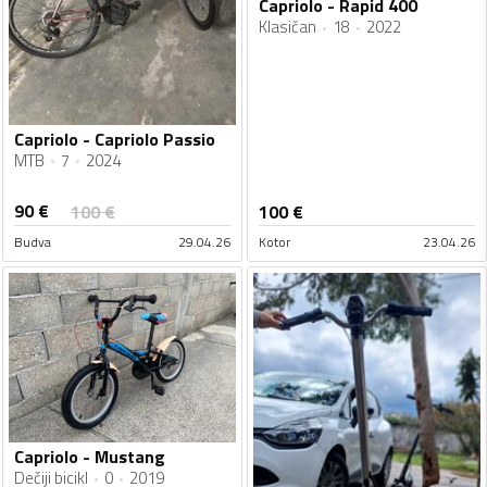
Capriolo - Rapid 400
Klasičan
18
2022
Capriolo - Capriolo Passio
MTB
7
2024
90
€
100
€
100
€
Budva
29.04.26
Kotor
23.04.26
Capriolo - Mustang
Dečiji bicikl
0
2019