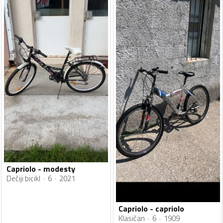
Capriolo - modesty
Dečiji bicikl
6
2021
Capriolo - capriolo
Klasičan
6
1909