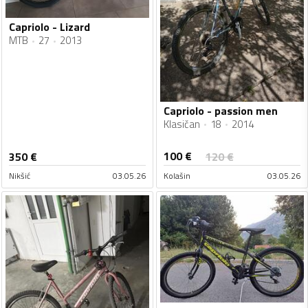
Capriolo - Lizard
MTB
27
2013
Capriolo - passion men
Klasičan
18
2014
100
€
350
€
120
€
Nikšić
03.05.26
Kolašin
03.05.26