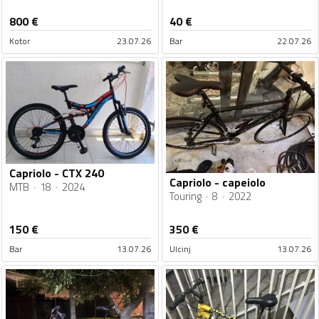
800
€
40
€
Kotor
23.07.26
Bar
22.07.26
Capriolo - CTX 240
Capriolo - capeiolo
MTB
18
2024
Touring
8
2022
150
€
350
€
Bar
13.07.26
Ulcinj
13.07.26