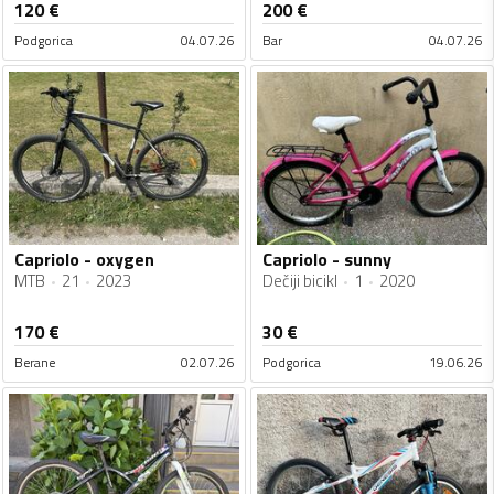
120
€
200
€
Podgorica
04.07.26
Bar
04.07.26
Capriolo - oxygen
Capriolo - sunny
MTB
21
2023
Dečiji bicikl
1
2020
170
€
30
€
Berane
02.07.26
Podgorica
19.06.26