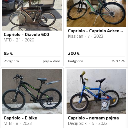
Capriolo - Capriolo Adrenalin 29x2.1
Capriolo - Diavolo 600
Klasičan
7
2023
MTB
21
2020
95
€
200
€
Podgorica
prije 4 dana
Podgorica
25.07.26
Capriolo - E bike
Capriolo - nemam pojma
MTB
8
2023
Dečiji bicikl
5
2022