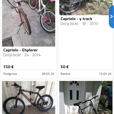
Capriolo - y track
Dečiji bicikl
18
2010
Capriolo - Ehplorer
Dečiji bicikl
24
2014
150
€
50
€
Podgorica
28.05.26
Berane
15.05.26