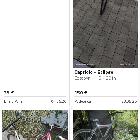
Capriolo - Eclipse
Cestovni
18
2014
35
€
150
€
Bijelo Polje
04.06.26
Podgorica
28.05.26