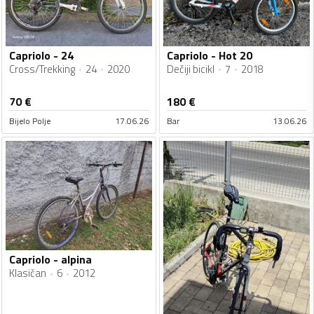
Capriolo - 24
Capriolo - Hot 20
Cross/Trekking
24
2020
Dečiji bicikl
7
2018
70
€
180
€
Bijelo Polje
17.06.26
Bar
13.06.26
Capriolo - alpina
Klasičan
6
2012