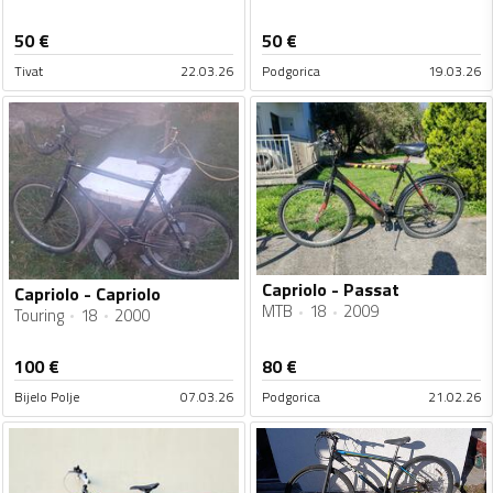
50
€
50
€
Tivat
22.03.26
Podgorica
19.03.26
Capriolo - Passat
Capriolo - Capriolo
MTB
18
2009
Touring
18
2000
100
€
80
€
Bijelo Polje
07.03.26
Podgorica
21.02.26