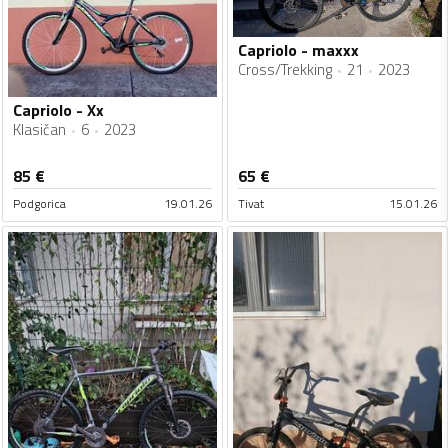
Capriolo - maxxx
Cross/Trekking
21
2023
Capriolo - Xx
Klasičan
6
2023
85
€
65
€
Podgorica
19.01.26
Tivat
15.01.26