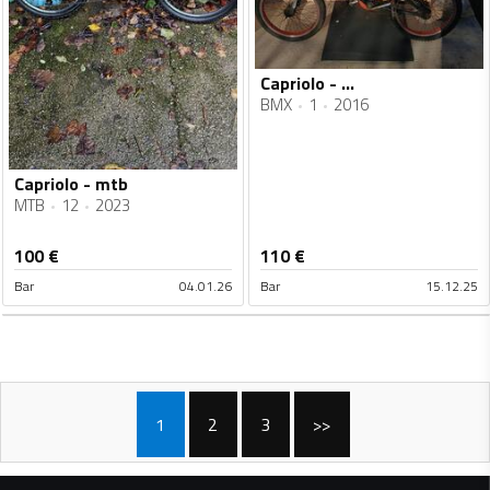
Capriolo - ...
BMX
1
2016
Capriolo - mtb
MTB
12
2023
100
€
110
€
Bar
04.01.26
Bar
15.12.25
1
2
3
>>