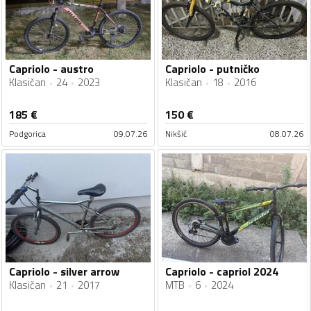
Capriolo - austro
Capriolo - putničko
Klasičan
24
2023
Klasičan
18
2016
185
€
150
€
Podgorica
09.07.26
Nikšić
08.07.26
Capriolo - silver arrow
Capriolo - capriol 2024
Klasičan
21
2017
MTB
6
2024