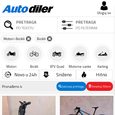
Uloguj se
PRETRAGA
PRETRAGA
PO TEKSTU
PO FILTERIMA
Motori i Bicikli
Bicikli
Motori
Bicikli
ATV Quad
Motorne sanke
Karting
Novo u 24h
Sniženo
Hitno
Pronađeno
4
Sačuvaj pretragu
Resetuj filtere