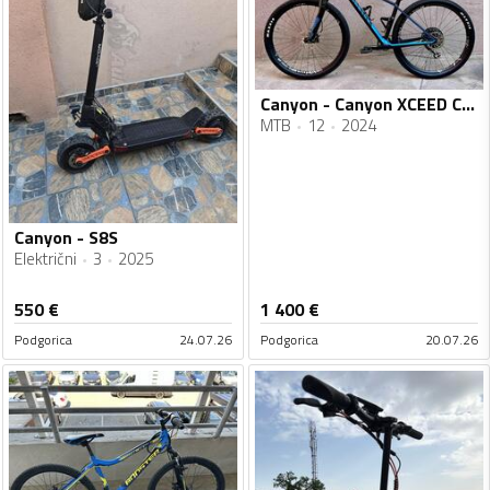
Canyon - Canyon XCEED CF SL
MTB
12
2024
Canyon - S8S
Električni
3
2025
550
€
1 400
€
Podgorica
24.07.26
Podgorica
20.07.26