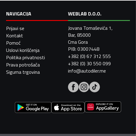
NAVIGACIJA
WEBLAB D.O.O.
Jovana Tomaševića 1,
Prijavi se
Bar, 85000
Kontakt
Crna Gora
Pomoć
PIB: 03007448
Uslovi korišćenja
+382 (0) 67 312 555
Politika privatnosti
+382 (0) 30 550 099
Prava potrošača
info@autodiler.me
Sigurna trgovina