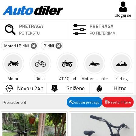
Uloguj se
PRETRAGA
PRETRAGA
PO TEKSTU
PO FILTERIMA
Motori i Bicikli
Bicikli
Motori
Bicikli
ATV Quad
Motorne sanke
Karting
Novo u 24h
Sniženo
Hitno
Pronađeno
3
Sačuvaj pretragu
Resetuj filtere