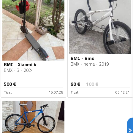
BMC - Bmx
BMX
nema
2019
BMC - Xiaomi 4
BMX
3
2024
90
€
500
€
100
€
Tivat
15.07.26
Tivat
05.12.24