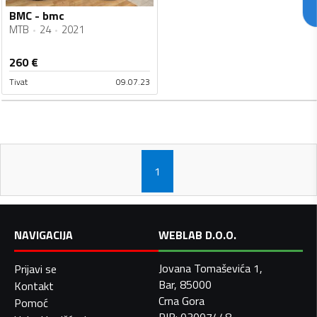
BMC - bmc
MTB
24
2021
260
€
Tivat
09.07.23
1
NAVIGACIJA
WEBLAB D.O.O.
Jovana Tomaševića 1,
Prijavi se
Bar, 85000
Kontakt
Crna Gora
Pomoć
PIB: 03007448