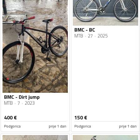
BMC - BC
MTB
27
2025
BMC - Dirt jump
MTB
7
2023
400
€
150
€
Podgorica
prije 1 dan
Podgorica
prije 1 dan