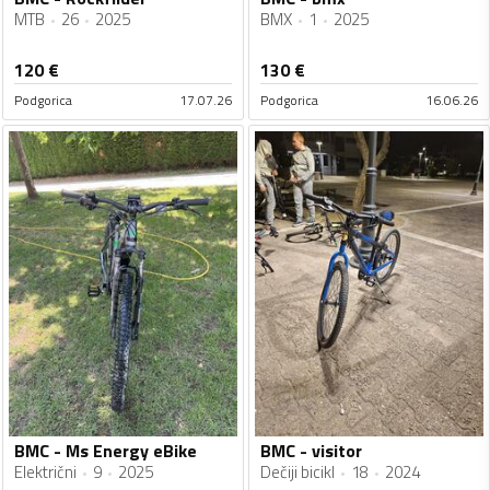
MTB
26
2025
BMX
1
2025
120
€
130
€
Podgorica
17.07.26
Podgorica
16.06.26
BMC - Ms Energy eBike
BMC - visitor
Električni
9
2025
Dečiji bicikl
18
2024