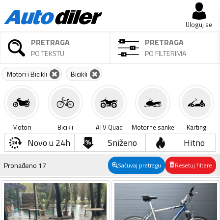
Uloguj se
PRETRAGA
PRETRAGA
PO TEKSTU
PO FILTERIMA
Motori i Bicikli
Bicikli
Motori
Bicikli
ATV Quad
Motorne sanke
Karting
Novo u 24h
Sniženo
Hitno
Pronađeno
17
Sačuvaj pretragu
Resetuj filtere