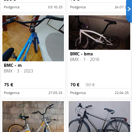
Podgorica
03.10.25
Podgorica
24.07.25
BMC - bmx
BMX
1
2016
BMC - m
BMX
3
2023
70
€
75
€
90
€
Podgorica
27.05.25
Podgorica
22.04.25