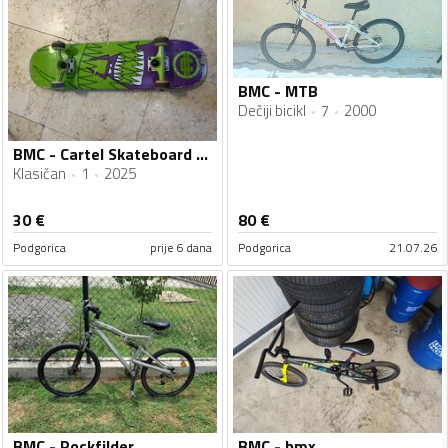
BMC - MTB
Dečiji bicikl
7
2000
BMC - Cartel Skateboard Monster
Klasičan
1
2025
30
€
80
€
Podgorica
prije 6 dana
Podgorica
21.07.26
BMC - Rockfilder
BMC - bmx