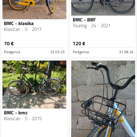
BMC - BBF
BMC - klasika
Touring
24
2021
Klasičan
0
2017
70
€
120
€
Podgorica
25.03.25
Podgorica
31.08.24
BMC - bmc
Klasičan
5
2015