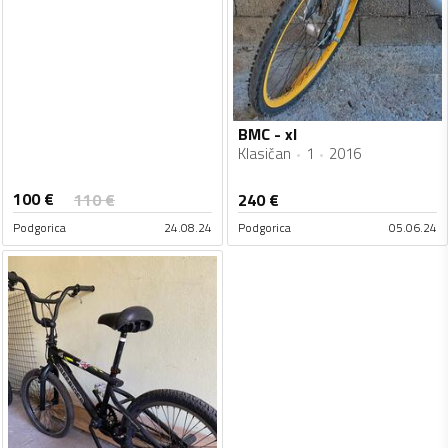
BMC - xl
Klasičan
1
2016
100
€
110
€
240
€
Podgorica
24.08.24
Podgorica
05.06.24