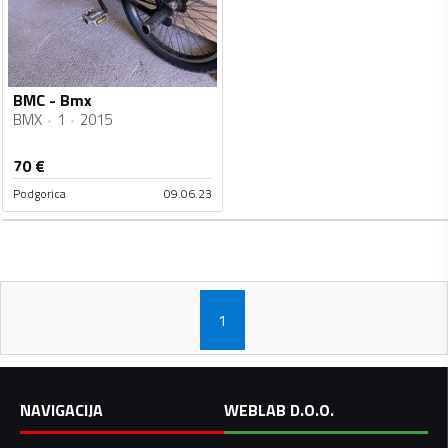
BMC - Bmx
BMX
1
2015
70
€
Podgorica
09.06.23
1
NAVIGACIJA
WEBLAB D.O.O.