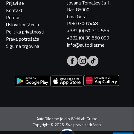
Jovana Tomaševića 1,
Prijavi se
Bar, 85000
Kontakt
Crna Gora
Pomoć
PIB: 03007448
Uslovi korišćenja
+382 (0) 67 312 555
Politika privatnosti
+382 (0) 30 550 099
Prava potrošača
info@autodiler.me
Sigurna trgovina
AutoDiler.me je dio
WebLab Grupe
Copyright
©
2026. Sva prava zadržana.