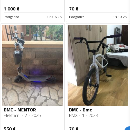
1 000
€
70
€
Podgorica
08.06.26
Podgorica
13.10.25
BMC - MENTOR
BMC - Bmc
Električni
2
2025
BMX
1
2023
550
€
70
€