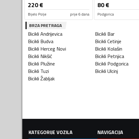
220
€
80
€
Bijelo Polje
prije 6 dana
Podgorica
BRZA PRETRAGA
Bicikli
Andrijevica
Bicikli
Bar
Bicikli
Budva
Bicikli
Cetinje
Bicikli
Herceg Novi
Bicikli
Kolašin
Bicikli
Nikšić
Bicikli
Petnjica
Bicikli
Plužine
Bicikli
Podgorica
Bicikli
Tuzi
Bicikli
Ulcinj
Bicikli
Žabljak
KATEGORIJE VOZILA
NAVIGACIJA