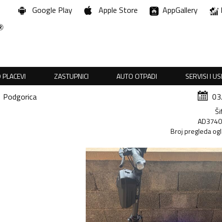
Google Play
Apple Store
AppGallery
 PLACEVI
ZASTUPNICI
AUTO OTPADI
SERVISI I U
Podgorica
03
Ši
AD374
Broj pregleda og