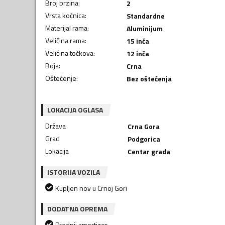
Broj brzina
:
2
Vrsta kočnica
:
Standardne
Materijal rama
:
Aluminijum
Veličina rama
:
15 inča
Veličina točkova
:
12 inča
Boja
:
Crna
Oštećenje
:
Bez oštećenja
LOKACIJA OGLASA
Država
Crna Gora
Grad
Podgorica
Lokacija
Centar grada
ISTORIJA VOZILA
Kupljen nov u Crnoj Gori
DODATNA OPREMA
Prednji amortizer