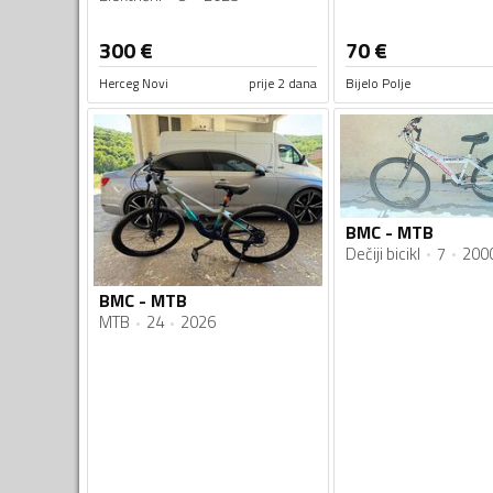
300
€
70
€
Herceg Novi
prije 2 dana
Bijelo Polje
BMC - MTB
Dečiji bicikl
7
200
BMC - MTB
MTB
24
2026