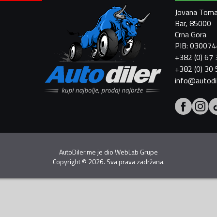
Jovana Toma
Bar, 85000
Crna Gora
PIB: 03007
+382 (0) 67
+382 (0) 30
info@autodi
AutoDiler.me je dio
WebLab Grupe
Copyright
©
2026. Sva prava zadržana.