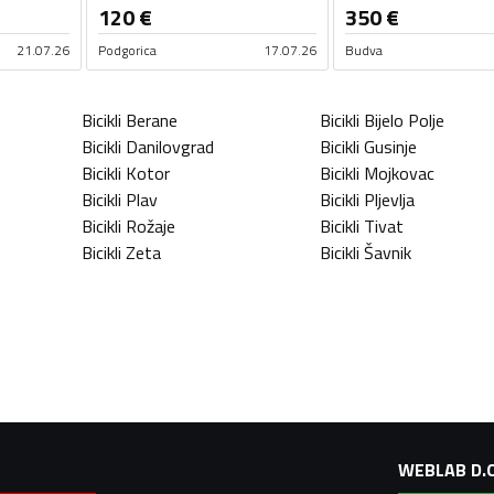
120
€
350
€
21.07.26
Podgorica
17.07.26
Budva
Bicikli
Berane
Bicikli
Bijelo Polje
Bicikli
Danilovgrad
Bicikli
Gusinje
Bicikli
Kotor
Bicikli
Mojkovac
Bicikli
Plav
Bicikli
Pljevlja
Bicikli
Rožaje
Bicikli
Tivat
Bicikli
Zeta
Bicikli
Šavnik
WEBLAB D.O