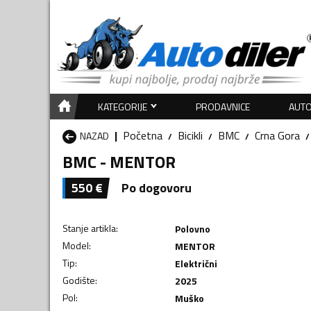
KATEGORIJE
PRODAVNICE
AUTO
Početna
Bicikli
BMC
Crna Gora
NAZAD
BMC - MENTOR
550
€
Po dogovoru
Stanje artikla
:
Polovno
Model
:
MENTOR
Tip
:
Električni
Godište
:
2025
Pol
:
Muško