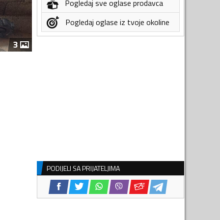
Pogledaj sve oglase prodavca
Pogledaj oglase iz tvoje okoline
3
PODIJELI SA PRIJATELJIMA