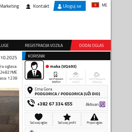
ME
Marketing
Kontakt
Uloguj se
SLUGE
REGISTRACIJA VOZILA
DODAJ OGLAS
KORISNIK
.10.2025
fra oglasa
:
maka
(
VQ493
)
024827ME
lasa
:
1238
verifikovan
verifikovan
verifikovana
telefon
email
lokacija
Crna Gora
PODGORICA
/
PODGORICA (UŽI DIO)
+382 67 334 655
Aktivan
Sačuvaj oglas
Sačuvaj profil
Prijavi oglas