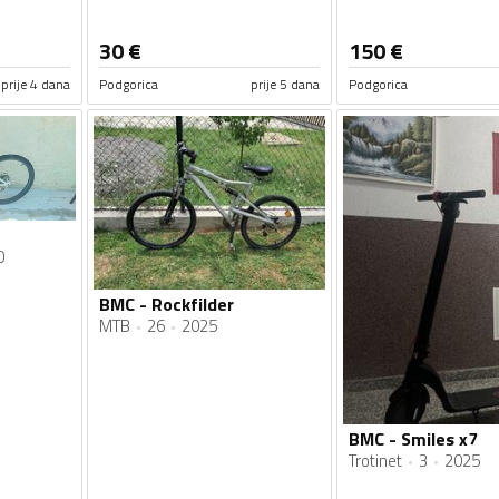
30
€
150
€
prije 4 dana
Podgorica
prije 5 dana
Podgorica
0
BMC - Rockfilder
MTB
26
2025
BMC - Smiles x7
Trotinet
3
2025