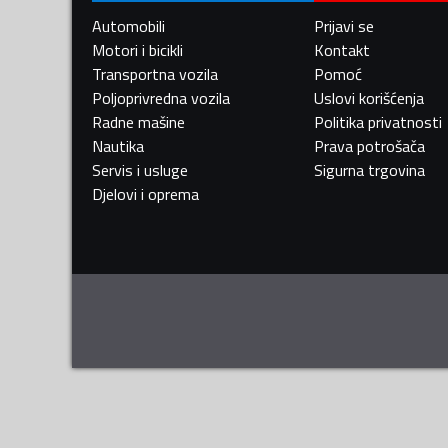
Automobili
Prijavi se
Motori i bicikli
Kontakt
Transportna vozila
Pomoć
Poljoprivredna vozila
Uslovi korišćenja
Radne mašine
Politika privatnosti
Nautika
Prava potrošača
Servis i usluge
Sigurna trgovina
Djelovi i oprema