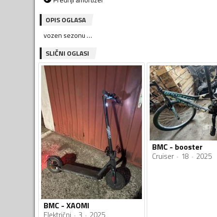
OPIS OGLASA
vozen sezonu …
SLIČNI OGLASI
BMC - booster
Cruiser
18
2025
BMC - XAOMI
Električni
3
2025