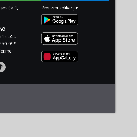
ševića 1,
Preuzmi aplikaciju
:
448
 312 555
 550 099
ler.me