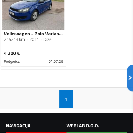
Volkswagen - Polo Variant - 1.2TDI
214213 km
2011
Dizel
4 200
€
Podgorica
04.07.26
1
NAVIGACIJA
WEBLAB D.O.O.