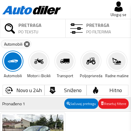
Uloguj se
PRETRAGA
PRETRAGA
PO TEKSTU
PO FILTERIMA
Automobili
Automobili
Motori i Bicikli
Transport
Poljoprivreda
Radne mašine
Novo u 24h
Sniženo
Hitno
Pronađeno
1
Sačuvaj pretragu
Resetuj filtere