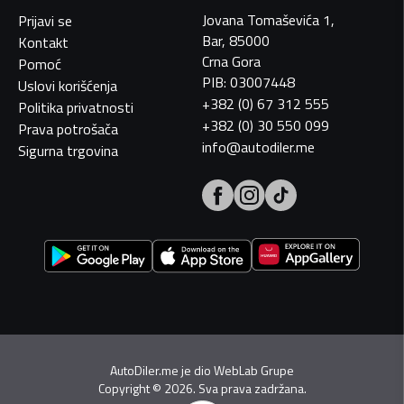
Jovana Tomaševića 1,
Prijavi se
Bar, 85000
Kontakt
Crna Gora
Pomoć
PIB: 03007448
Uslovi korišćenja
+382 (0) 67 312 555
Politika privatnosti
+382 (0) 30 550 099
Prava potrošača
info@autodiler.me
Sigurna trgovina
AutoDiler.me je dio
WebLab Grupe
Copyright
©
2026. Sva prava zadržana.