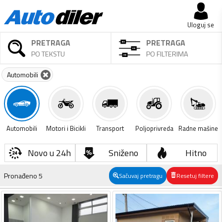
Uloguj se
PRETRAGA
PRETRAGA
PO TEKSTU
PO FILTERIMA
Automobili
Automobili
Motori i Bicikli
Transport
Poljoprivreda
Radne mašine
Novo u 24h
Sniženo
Hitno
Pronađeno
5
Sačuvaj pretragu
Resetuj filtere