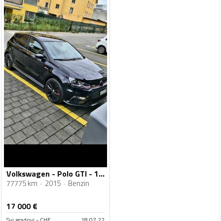
Volkswagen - Polo GTI - 1.8 gti 200 ps
77775 km
2015
Benzin
17 000
€
Svi gradovi - CHE
18.07.22