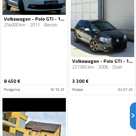
Volkswagen - Polo GTI - 1.4
254000 km
2011
Benzin
Volkswagen - Polo GTI - 1.4 TDI
221365 km
2006
Dizel
8 450
€
3 300
€
Podgorica
19.10.25
Rožaje
02.07.25