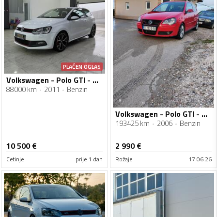
PLAĆEN OGLAS
Volkswagen - Polo GTI - DSG
88000 km
2011
Benzin
Volkswagen - Polo GTI - GTI 1.8 turbo
193425 km
2006
Benzin
10 500
€
2 990
€
Cetinje
prije 1 dan
Rožaje
17.06.26