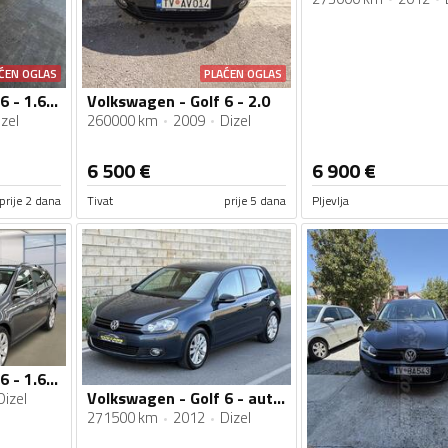
ĆEN OGLAS
PLAĆEN OGLAS
Volkswagen - Golf 6 - 1.6 tdi
Volkswagen - Golf 6 - 2.0
zel
260000 km
2009
Dizel
6 500
€
6 900
€
prije 2 dana
Tivat
prije 5 dana
Pljevlja
Volkswagen - Golf 6 - 1.6 TDI
Volkswagen - Golf 6 - automatik
Dizel
271500 km
2012
Dizel