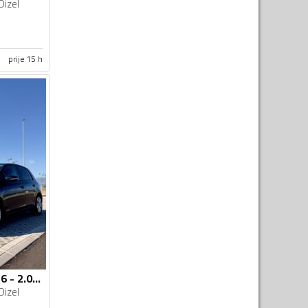
Dizel
prije 15 h
Volkswagen - Golf 6 - 2.0 tdi
Dizel