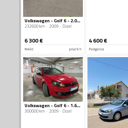
Volkswagen - Golf 6 - 2.0 TDI
232600 km
2009
Dizel
6 300
€
4 600
€
Nikšić
prije 9 h
Podgorica
Volkswagen - Golf 6 - 1.6 TDI
300000 km
2009
Dizel