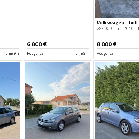
284000 km
2010
6 800
€
8 000
€
prije 9 h
Podgorica
prije 9 h
Podgorica