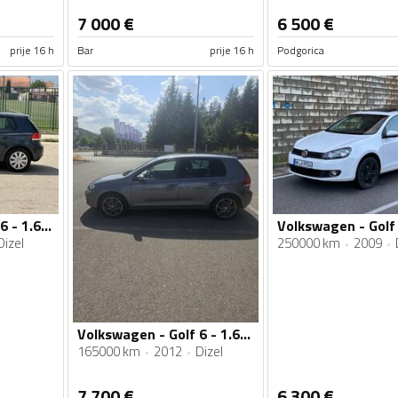
7 000
€
6 500
€
prije 16 h
Bar
prije 16 h
Podgorica
Volkswagen - Golf 6 - 1.6 tdi 77 kw
Dizel
250000 km
2009
Volkswagen - Golf 6 - 1.6 TDI
165000 km
2012
Dizel
7 700
€
6 300
€