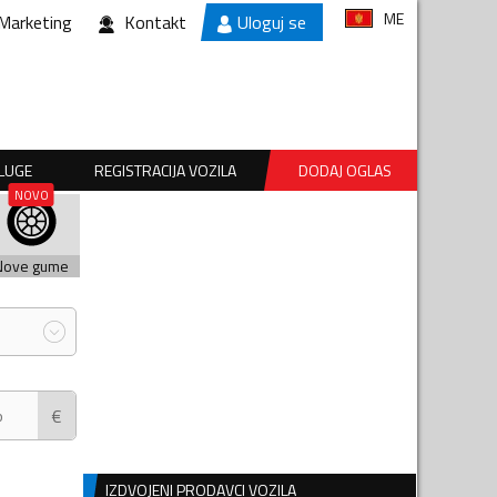
ME
Marketing
Kontakt
Uloguj se
SLUGE
REGISTRACIJA VOZILA
DODAJ OGLAS
Nove gume
€
IZDVOJENI PRODAVCI VOZILA