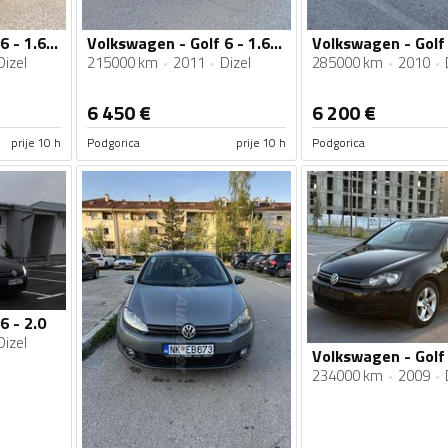
Volkswagen - Golf 6 - 1.6 TDI SPORTLINE
Volkswagen - Golf 6 - 1.6 TDI SPORTLINE
Dizel
215000 km
2011
Dizel
285000 km
2010
6 450
€
6 200
€
prije 10 h
Podgorica
prije 10 h
Podgorica
6 - 2.0
Dizel
234000 km
2009