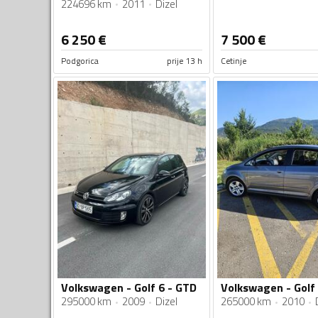
224696 km
2011
Dizel
6 250
€
7 500
€
Podgorica
prije 13 h
Cetinje
Volkswagen - Golf 6 - GTD
295000 km
2009
Dizel
265000 km
2010