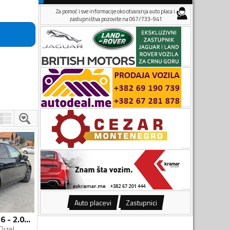
Za pomoć i sve informacije oko otvaranja auto placa i
zastupništva pozovite na 067/733-941
Auto placevi
Zastupnici
Volkswagen - Golf 6 - 2.0TDI 4X4
Dizel