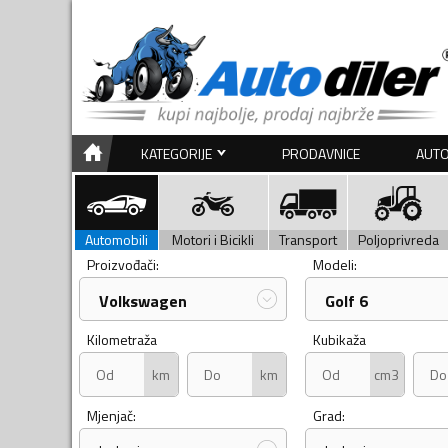
KATEGORIJE
PRODAVNICE
AUTO
Automobili
Motori i Bicikli
Transport
Poljoprivreda
Proizvođači:
Modeli:
Volkswagen
Golf 6
Kilometraža
Kubikaža
km
km
cm3
Mjenjač:
Grad: