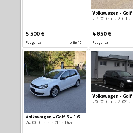
215000 km
2011
5 500
€
4 850
€
Podgorica
prije 10 h
Podgorica
Volkswagen - Golf 
290000 km
2009
Volkswagen - Golf 6 - 1.6 TDI
240000 km
2011
Dizel