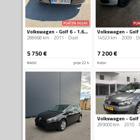
PLAĆEN OGLAS
PLA
Volkswagen - Golf 6 - 1.6 TDI
288668 km
2011
Dizel
14523 km
2009
Di
5 750
€
7 200
€
Nikšić
prije 22 h
Kotor
289000 km
2010