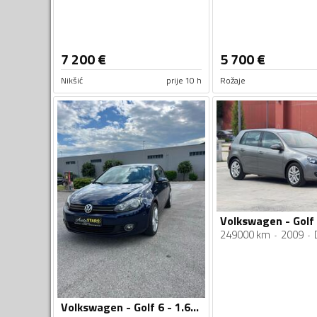
7 200
€
5 700
€
Nikšić
prije 10 h
Rožaje
249000 km
2009
Volkswagen - Golf 6 - 1.6TDI