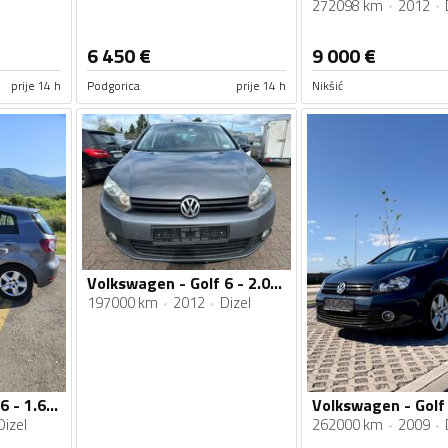
272098 km
2012
6 450
€
9 000
€
prije 14 h
Podgorica
prije 14 h
Nikšić
Volkswagen - Golf 6 - 2.0 TDI
197000 km
2012
Dizel
Volkswagen - Golf 6 - 1.6 tdi
Dizel
262000 km
2009