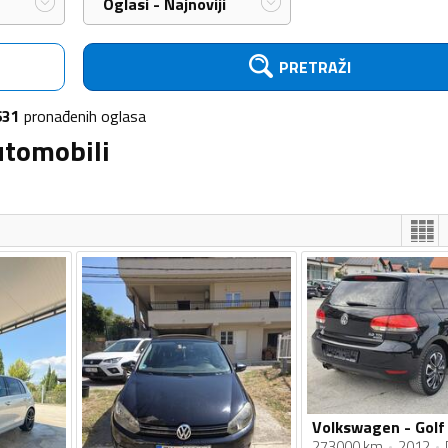
Oglasi - Najnoviji
PRETRAŽI
631
pronađenih
oglasa
utomobili
273000 km
2012