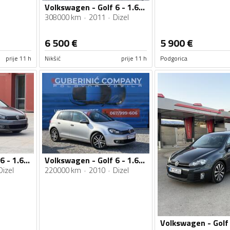
Volkswagen - Golf 6 - 1.6 tdi 77kw
308000 km
2011
Dizel
6 500
€
5 900
€
prije 11 h
Nikšić
prije 11 h
Podgorica
Volkswagen - Golf 6 - 1.6- HIGH LINE
Volkswagen - Golf 6 - 1.6 TDI
Dizel
220000 km
2010
Dizel
Volkswagen - Golf