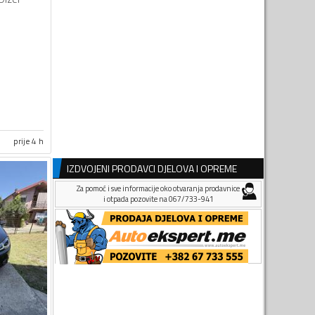
prije 4 h
IZDVOJENI PRODAVCI DJELOVA I OPREME
Za pomoć i sve informacije oko otvaranja prodavnice
i otpada pozovite na 067/733-941