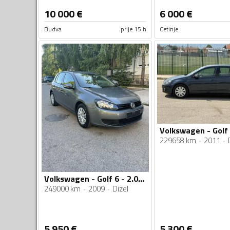
10 000
€
6 000
€
Budva
prije 15 h
Cetinje
229658 km
2011
Volkswagen - Golf 6 - 2.0 TDI
249000 km
2009
Dizel
5 950
€
5 300
€