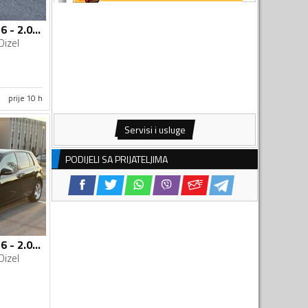
Volkswagen - Golf 6 - 2.0 TDI
Dizel
prije 10 h
Servisi i usluge
PODIJELI SA PRIJATELJIMA
Volkswagen - Golf 6 - 2.0 TDI
Dizel