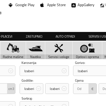
Google Play
Apple Store
AppGallery
 PLACEVI
ZASTUPNICI
AUTO OTPADI
SERVISI I U
Radne mašine
Nautika
Servisi i usluge
Djelovi i oprema
Karoserija:
Gorivo:
Izaberi
Izaberi
Godište:
Cijena
€
cm3
Izaberi
Izaberi
Sortiraj: