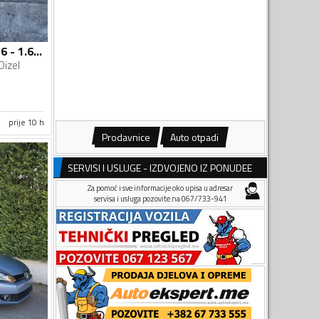
Volkswagen - Golf 6 - 1.6 Tdi
Dizel
prije 10 h
Prodavnice
Auto otpadi
SERVISI I USLUGE - IZDVOJENO IZ PONUDEE
Za pomoć i sve informacije oko upisa u adresar
servisa i usluga pozovite na 067/733-941