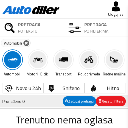
Uloguj se
PRETRAGA
PRETRAGA
PO TEKSTU
PO FILTERIMA
Automobili
Automobili
Motori i Bicikli
Transport
Poljoprivreda
Radne mašine
Novo u 24h
Sniženo
Hitno
Pronađeno
0
Sačuvaj pretragu
Resetuj filtere
Trenutno nema oglasa