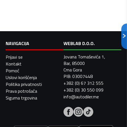
NAVIGACIJA
WEBLAB D.O.O.
Jovana Tomaševića 1,
Prijavi se
Bar, 85000
Kontakt
Crna Gora
Pomoć
PIB: 03007448
Uslovi korišćenja
+382 (0) 67 312 555
Politika privatnosti
+382 (0) 30 550 099
Prava potrošača
info@autodiler.me
Sigurna trgovina