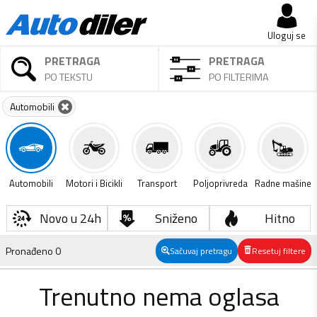
Uloguj se
PRETRAGA
PRETRAGA
PO TEKSTU
PO FILTERIMA
Automobili
Automobili
Motori i Bicikli
Transport
Poljoprivreda
Radne mašine
Novo u 24h
Sniženo
Hitno
Pronađeno
0
Sačuvaj pretragu
Resetuj filtere
Trenutno nema oglasa