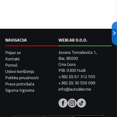
NAVIGACIJA
WEBLAB D.O.O.
Jovana Tomaševića 1,
Prijavi se
Bar, 85000
Kontakt
Crna Gora
Pomoć
PIB: 03007448
Uslovi korišćenja
+382 (0) 67 312 555
Politika privatnosti
+382 (0) 30 550 099
Prava potrošača
info@autodiler.me
Sigurna trgovina