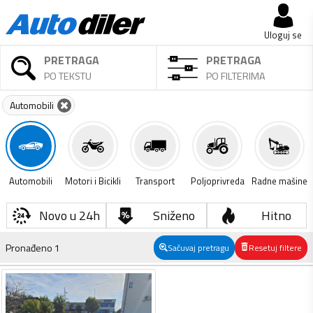
Uloguj se
PRETRAGA
PRETRAGA
PO TEKSTU
PO FILTERIMA
Automobili
Automobili
Motori i Bicikli
Transport
Poljoprivreda
Radne mašine
Novo u 24h
Sniženo
Hitno
Pronađeno
1
Sačuvaj pretragu
Resetuj filtere