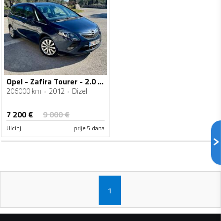
Opel - Zafira Tourer - 2.0 CDTI
206000 km
2012
Dizel
7 200
€
9 000
€
Ulcinj
prije 5 dana
1