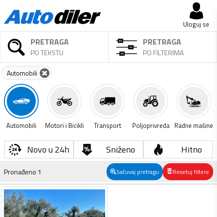
Uloguj se
PRETRAGA
PRETRAGA
PO TEKSTU
PO FILTERIMA
Automobili
Automobili
Motori i Bicikli
Transport
Poljoprivreda
Radne mašine
Novo u 24h
Sniženo
Hitno
Pronađeno
1
Sačuvaj pretragu
Resetuj filtere