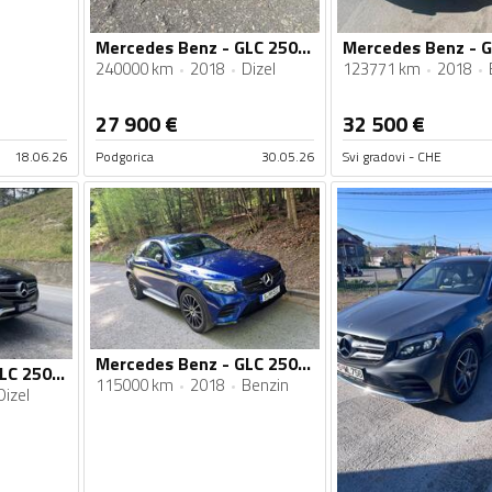
Mercedes Benz - GLC 250 - 4Matic AMG oprema
Mercedes Benz - G
240000 km
2018
Dizel
123771 km
2018
27 900
€
32 500
€
18.06.26
Podgorica
30.05.26
Svi gradovi - CHE
Mercedes Benz - GLC 250 - GLC 250 4MATIC
Mercedes Benz - GLC 250 - 2.5
115000 km
2018
Benzin
Dizel