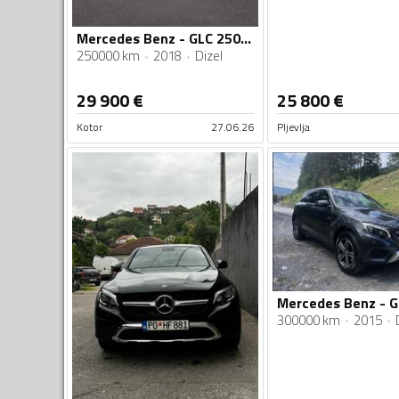
Mercedes Benz - GLC 250 - Kupe GLC 250
250000 km
2018
Dizel
29 900
€
25 800
€
Kotor
27.06.26
Pljevlja
300000 km
2015