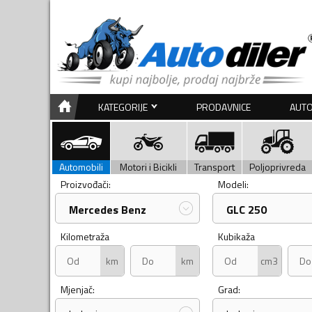
KATEGORIJE
PRODAVNICE
AUTO
Automobili
Motori i Bicikli
Transport
Poljoprivreda
Proizvođači:
Modeli:
Mercedes Benz
GLC 250
Kilometraža
Kubikaža
km
km
cm3
Mjenjač:
Grad: