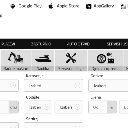
Google Play
Apple Store
AppGallery
 PLACEVI
ZASTUPNICI
AUTO OTPADI
SERVISI I U
Radne mašine
Nautika
Servisi i usluge
Djelovi i oprema
Karoserija:
Gorivo:
Izaberi
Izaberi
Godište:
Cijena
€
cm3
Izaberi
Izaberi
Sortiraj: