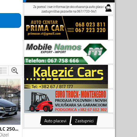
Za pomoć i sve informacije oko otvaranja auto placa i
zastupništva pozovite na 067/733-941
Auto placevi
Zastupnici
Mercedes Benz - GLC 250 - 4MATIC 150KW AMG
Dizel