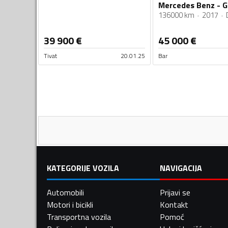
Mercedes Benz - G
136000 km
2017
39 900
€
45 000
€
Tivat
20.01.25
Bar
KATEGORIJE VOZILA
NAVIGACIJA
Automobili
Prijavi se
Motori i bicikli
Kontakt
Transportna vozila
Pomoć