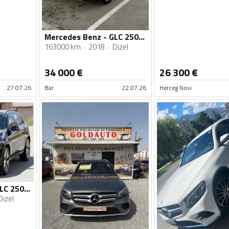
Mercedes Benz - GLC 250 - 2xAmg
163000 km
2018
Dizel
34 000
€
26 300
€
27.07.26
Bar
22.07.26
Herceg Novi
Mercedes Benz - GLC 250 - 4Matic
Dizel