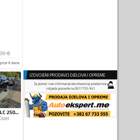
00
€
prije 6 dana
IZDVOJENI PRODAVCI DJELOVA I OPREME
Za pomoć i sve informacije oko otvaranja prodavnice
i otpada pozovite na 067/733-941
Mercedes Benz - GLC 250 - d
Dizel