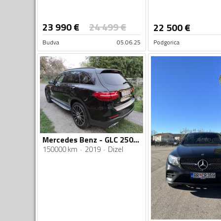
23 990
€
24 499
€
22 500
€
Budva
05.06.25
Podgorica
Mercedes Benz - GLC 250 - 250 CDI Amg line
150000 km
2019
Dizel