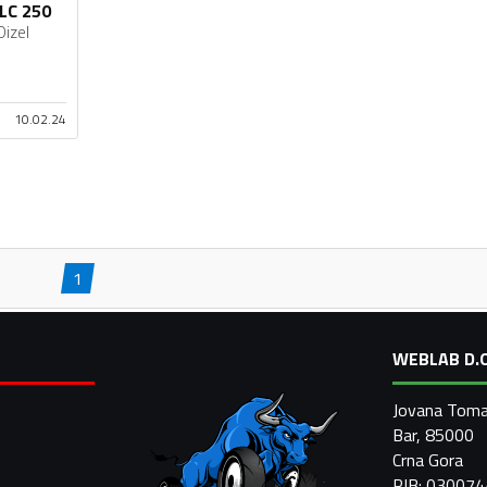
LC 250
Dizel
10.02.24
1
WEBLAB D.O
Jovana Toma
Bar, 85000
Crna Gora
PIB: 03007