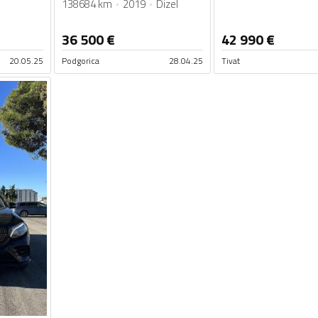
138684 km
2019
Dizel
36 500
€
42 990
€
20.05.25
Podgorica
28.04.25
Tivat