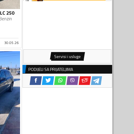
LC 250
Benzin
30.05.26
Servisi i usluge
PODIJELI SA PRIJATELJIMA