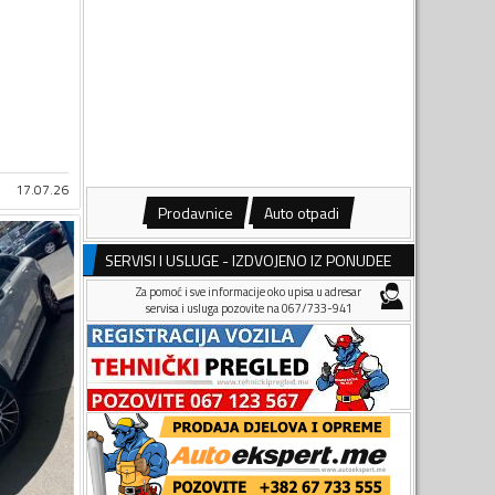
17.07.26
Prodavnice
Auto otpadi
SERVISI I USLUGE - IZDVOJENO IZ PONUDEE
Za pomoć i sve informacije oko upisa u adresar
servisa i usluga pozovite na 067/733-941