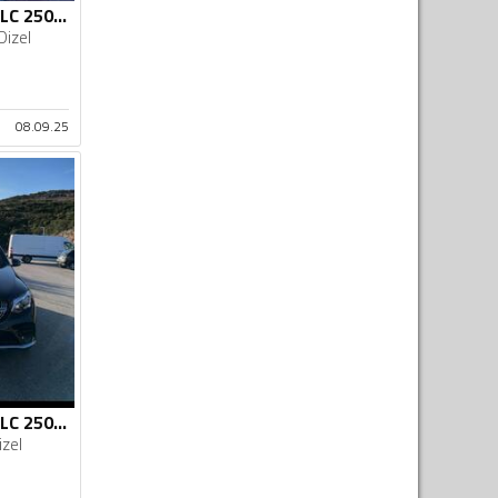
Mercedes Benz - GLC 250 - 2.0
Dizel
08.09.25
Mercedes Benz - GLC 250 - AMG COUPE
izel