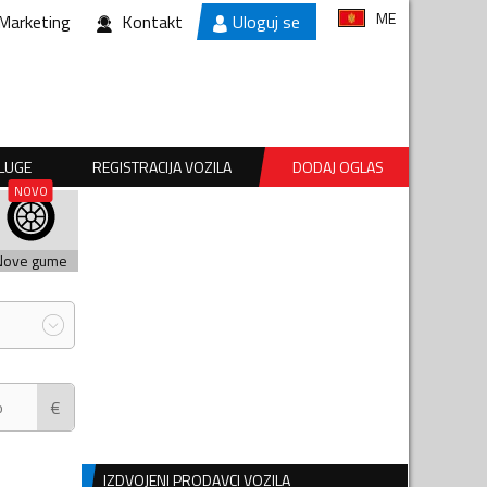
ME
Marketing
Kontakt
Uloguj se
SLUGE
REGISTRACIJA VOZILA
DODAJ OGLAS
Nove gume
€
IZDVOJENI PRODAVCI VOZILA