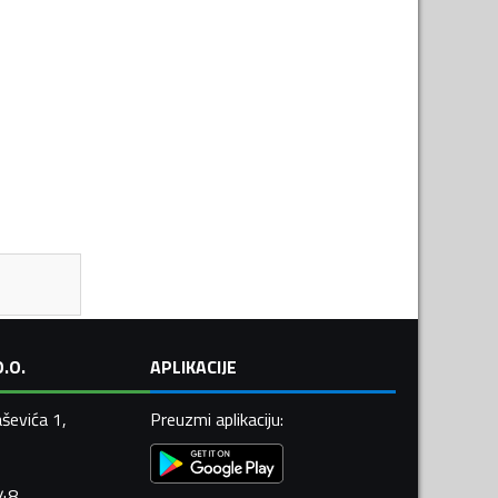
.O.
APLIKACIJE
ševića 1,
Preuzmi aplikaciju
:
448