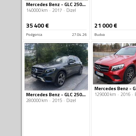
Mercedes Benz - GLC 250 - 2.0
140000 km
2017
Dizel
35 400
€
21 000
€
Podgorica
27.04.26
Budva
Mercedes Benz - GLC 250 - GLC 250
129000 km
2016
280000 km
2015
Dizel