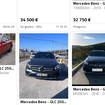
139000 km
2019
34 500
€
32 750
€
09.04.26
Svi gradovi - DEU
11.10.25
Podgorica
Mercedes Benz - GLC 250 - 2.0
Benzin
86300 km
2018
D
Mercedes Benz - GLC 250 - D 4Matic