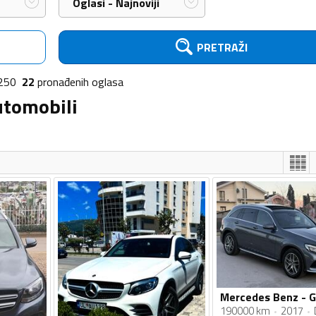
Oglasi - Najnoviji
PRETRAŽI
250
22
pronađenih
oglasa
utomobili
190000 km
2017