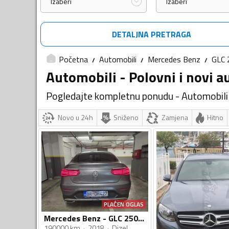
Izaberi
Izaberi
DETALJNA PRETRAGA
Početna
Automobili
Mercedes Benz
GLC 
Automobili - Polovni i novi a
Pogledajte kompletnu ponudu - Automobili
Novo u 24h
Sniženo
Zamjena
Hitno
PLAĆEN OGLAS
Mercedes Benz - GLC 250 - Cupe 4x4
190000 km
2018
Dizel