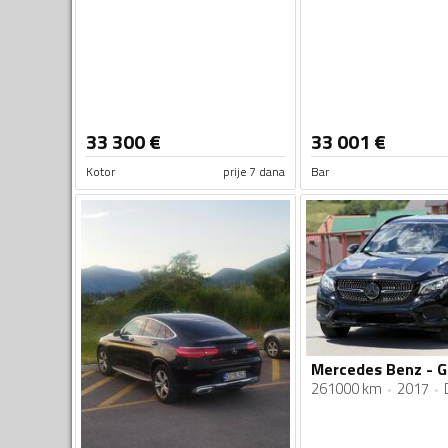
33 300
€
33 001
€
Kotor
prije 7 dana
Bar
261000 km
2017