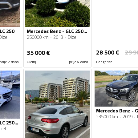
LC 250
Mercedes Benz - GLC 250 - 2.2
Dizel
250000 km
2018
Dizel
28 500
€
29 9
35 000
€
prije 2 dana
Ulcinj
prije 4 dana
Podgorica
235000 km
2019
Mercedes Benz - GLC 250 - 250 D 4 MATIC amg
zel