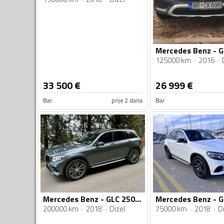
Mercedes Benz - G
125000 km
2016
33 500
€
26 999
€
Bar
prije 2 dana
Bar
Mercedes Benz - GLC 250 - AMG 4 MATIC
200000 km
2018
Dizel
75000 km
2018
Di