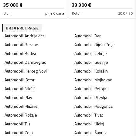
35 000
€
33 300
€
Ulcinj
prije 6 dana
Kotor
30.07.26
BRZA PRETRAGA
Automobili
Andrijevica
Automobili
Bar
Automobili
Berane
Automobili
Bijelo Polje
Automobili
Budva
Automobili
Cetinje
Automobili
Danilovgrad
Automobili
Gusinje
Automobili
Herceg Novi
Automobili
Kolašin
Automobili
Kotor
Automobili
Mojkovac
Automobili
Nikšić
Automobili
Petnjica
Automobili
Plav
Automobili
Pljevlja
Automobili
Plužine
Automobili
Podgorica
Automobili
Rožaje
Automobili
Tivat
Automobili
Tuzi
Automobili
Ulcinj
Automobili
Zeta
Automobili
Šavnik