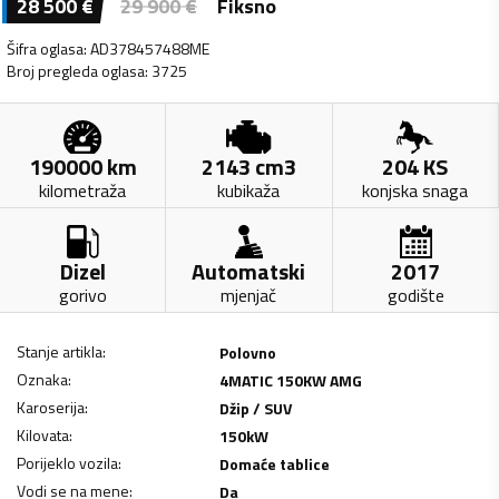
28 500
€
29 900
€
Fiksno
Šifra oglasa
:
AD378457488ME
Broj pregleda oglasa
:
3725
190000
km
2143
cm3
204
KS
kilometraža
kubikaža
konjska snaga
Dizel
Automatski
2017
gorivo
mjenjač
godište
Stanje artikla
:
Polovno
Oznaka
:
4MATIC 150KW AMG
Karoserija
:
Džip / SUV
Kilovata
:
150
kW
Porijeklo vozila
:
Domaće tablice
Vodi se na mene
:
Da