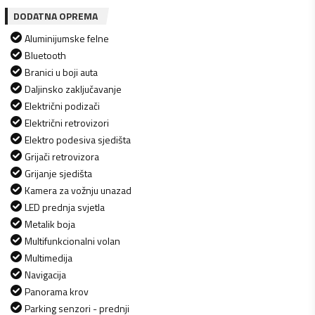
DODATNA OPREMA
Aluminijumske felne
Bluetooth
Branici u boji auta
Daljinsko zaključavanje
Električni podizači
Električni retrovizori
Elektro podesiva sjedišta
Grijači retrovizora
Grijanje sjedišta
Kamera za vožnju unazad
LED prednja svjetla
Metalik boja
Multifunkcionalni volan
Multimedija
Navigacija
Panorama krov
Parking senzori - prednji