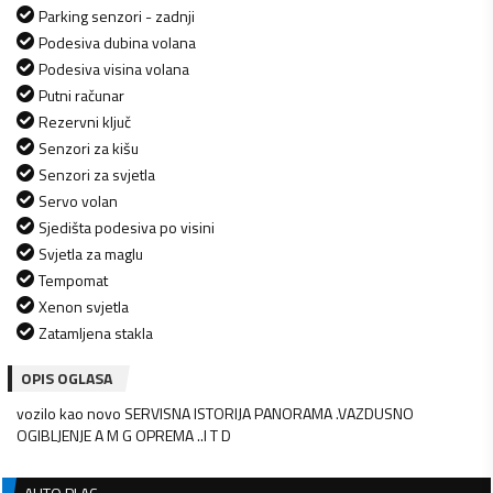
Parking senzori - zadnji
Podesiva dubina volana
Podesiva visina volana
Putni računar
Rezervni ključ
Senzori za kišu
Senzori za svjetla
Servo volan
Sjedišta podesiva po visini
Svjetla za maglu
Tempomat
Xenon svjetla
Zatamljena stakla
OPIS OGLASA
vozilo kao novo SERVISNA ISTORIJA PANORAMA .VAZDUSNO
OGIBLJENJE A M G OPREMA ..I T D