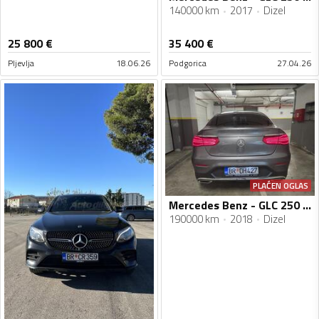
140000 km
2017
Dizel
25 800
€
35 400
€
Pljevlja
18.06.26
Podgorica
27.04.26
PLAĆEN OGLAS
Mercedes Benz - GLC 250 - Cupe 4x4
190000 km
2018
Dizel