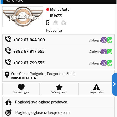
AUTO PLAC
MondoAuto
(
RJ477
)
Podgorica
+382 67 844 300
Aktivan
+382 67 817 555
Aktivan
+382 67 799 555
Aktivan
Crna Gora
-
Podgorica
,
Podgorica (uži dio)
NIKSICKI PUT 4
Sačuvaj oglas
Sačuvaj profil
Prijavi oglas
Pogledaj sve oglase prodavca
Pogledaj oglase iz tvoje okoline