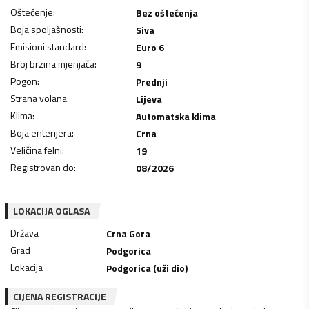
Oštećenje
:
Bez oštećenja
Boja spoljašnosti
:
Siva
Emisioni standard
:
Euro 6
Broj brzina mjenjača
:
9
Pogon
:
Prednji
Strana volana
:
Lijeva
Klima
:
Automatska klima
Boja enterijera
:
Crna
Veličina felni
:
19
Registrovan do
:
08/2026
LOKACIJA OGLASA
Država
Crna Gora
Grad
Podgorica
Lokacija
Podgorica (uži dio)
CIJENA REGISTRACIJE