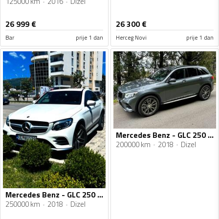
125000 km
2016
Dizel
26 999
€
26 300
€
Bar
prije 1 dan
Herceg Novi
prije 1 dan
Mercedes Benz - GLC 250 - AMG 4 MATIC
200000 km
2018
Dizel
Mercedes Benz - GLC 250 - 2.2
250000 km
2018
Dizel