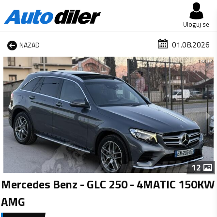
Uloguj se
01.08.2026
NAZAD
1 od 12
12
Mercedes Benz - GLC 250 - 4MATIC 150KW
AMG