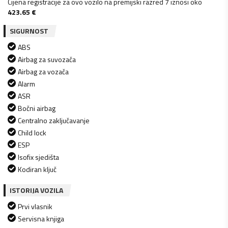
Cijena registracije za ovo vozilo na premijski razred 7 iznosi oko
423.65
€
SIGURNOST
ABS
Airbag za suvozača
Airbag za vozača
Alarm
ASR
Bočni airbag
Centralno zaključavanje
Child lock
ESP
Isofix sjedišta
Kodiran ključ
ISTORIJA VOZILA
Prvi vlasnik
Servisna knjiga