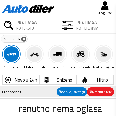
Uloguj se
PRETRAGA
PRETRAGA
PO TEKSTU
PO FILTERIMA
Automobili
Automobili
Motori i Bicikli
Transport
Poljoprivreda
Radne mašine
Novo u 24h
Sniženo
Hitno
Pronađeno
0
Sačuvaj pretragu
Resetuj filtere
Trenutno nema oglasa