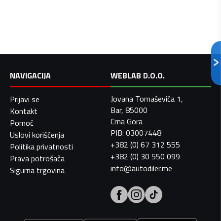
NAVIGACIJA
WEBLAB D.O.O.
Jovana Tomaševića 1,
Prijavi se
Bar, 85000
Kontakt
Crna Gora
Pomoć
PIB: 03007448
Uslovi korišćenja
+382 (0) 67 312 555
Politika privatnosti
+382 (0) 30 550 099
Prava potrošača
info@autodiler.me
Sigurna trgovina