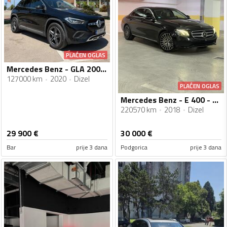
PLAĆEN OGLAS
Mercedes Benz - GLA 200 - GLA200
127000 km
2020
Dizel
PLAĆEN OGLAS
Mercedes Benz - E 400 - E400d Exclusive
220570 km
2018
Dizel
29 900
€
30 000
€
Bar
prije 3 dana
Podgorica
prije 3 dana