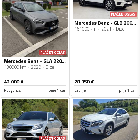
PLAĆEN OGLAS
Mercedes Benz - GLB 200 - 7 SJEDISTA - 2.0 150 KS- PRVA REG 2022
161000 km
2021
Dizel
PLAĆEN OGLAS
Mercedes Benz - GLA 220 - AMG 4 MATIC LIMITED EDITION
130000 km
2020
Dizel
42 000
€
28 950
€
Podgorica
prije 1 dan
Cetinje
prije 1 dan
PLAĆEN OGLAS