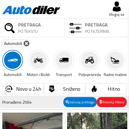
Uloguj se
PRETRAGA
PRETRAGA
PO TEKSTU
PO FILTERIMA
Automobili
Automobili
Motori i Bicikli
Transport
Poljoprivreda
Radne mašine
Novo u 24h
Sniženo
Hitno
Pronađeno
2564
Sačuvaj pretragu
Resetuj filtere