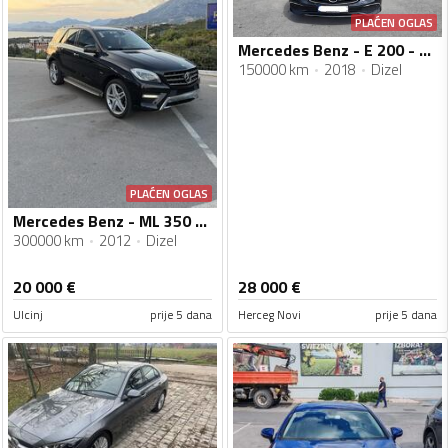
PLAĆEN OGLAS
Mercedes Benz - E 200 - Cdi
150000 km
2018
Dizel
PLAĆEN OGLAS
Mercedes Benz - ML 350 - 3.0
300000 km
2012
Dizel
20 000
€
28 000
€
Ulcinj
prije 5 dana
Herceg Novi
prije 5 dana