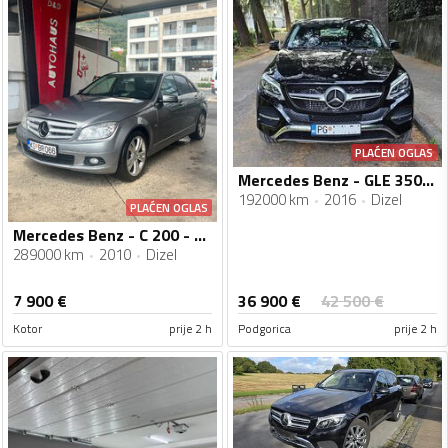
PLAĆEN OGLAS
Mercedes Benz - GLE 350 - Coupe 4 Matic
192000 km
2016
Dizel
PLAĆEN OGLAS
Mercedes Benz - C 200 - 2.2 CDI
289000 km
2010
Dizel
36 900
€
7 900
€
42 500
€
Kotor
prije 2 h
Podgorica
prije 2 h