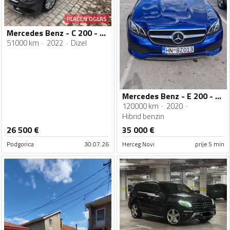
PLAĆEN OGLAS
Mercedes Benz - C 200 - c 200 dizel-hibrid
51000 km
2022
Dizel
Mercedes Benz - E 200 - coupe
120000 km
2020
Hibrid benzin
26 500
€
35 000
€
Podgorica
30.07.26
Herceg Novi
prije 5 min