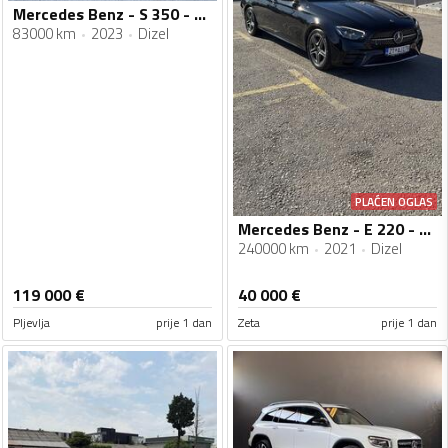
Mercedes Benz - S 350 - AMG 4Matic
83000 km
2023
Dizel
PLAĆEN OGLAS
Mercedes Benz - E 220 - 1950/143
240000 km
2021
Dizel
119 000
€
40 000
€
Pljevlja
prije 1 dan
Zeta
prije 1 dan