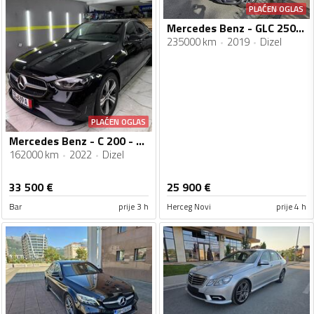
PLAĆEN OGLAS
Mercedes Benz - GLC 250 - d
235000 km
2019
Dizel
PLAĆEN OGLAS
Mercedes Benz - C 200 - C200
162000 km
2022
Dizel
33 500
€
25 900
€
Bar
prije 3 h
Herceg Novi
prije 4 h