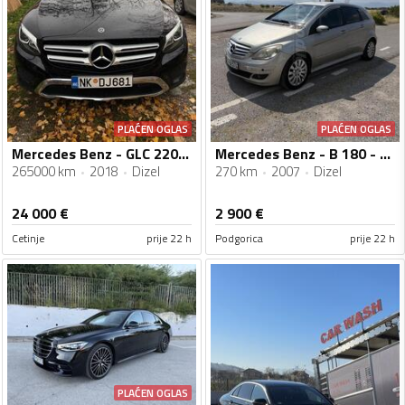
PLAĆEN OGLAS
PLAĆEN OGLAS
Mercedes Benz - GLC 220 - 220
Mercedes Benz - B 180 - B180 cdi
265000 km
2018
Dizel
270 km
2007
Dizel
24 000
€
2 900
€
Cetinje
prije 22 h
Podgorica
prije 22 h
PLAĆEN OGLAS