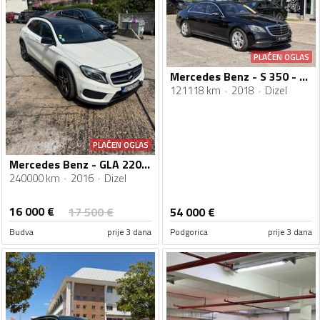
PLAĆEN OGLAS
Mercedes Benz - S 350 - S350d 4Matic Long
121118 km
2018
Dizel
PLAĆEN OGLAS
Mercedes Benz - GLA 220 - GLA 220D 4MATIC AMG
240000 km
2016
Dizel
16 000
€
17 500
€
54 000
€
Budva
prije 3 dana
Podgorica
prije 3 dana