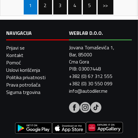
1
2
3
4
5
>>
NAVIGACIJA
WEBLAB D.O.O.
Jovana Tomaševića 1,
Prijavi se
Bar, 85000
Kontakt
Crna Gora
Pomoć
PIB: 03007448
Uslovi korišćenja
+382 (0) 67 312 555
Politika privatnosti
+382 (0) 30 550 099
Prava potrošača
info@autodiler.me
Sigurna trgovina