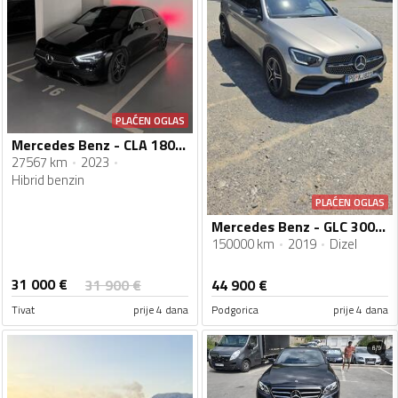
PLAĆEN OGLAS
Mercedes Benz - CLA 180 - 1,.3
27567 km
2023
Hibrid benzin
PLAĆEN OGLAS
Mercedes Benz - GLC 300 - GLC 300D Coupe
150000 km
2019
Dizel
31 000
€
31 900
€
44 900
€
Tivat
prije 4 dana
Podgorica
prije 4 dana