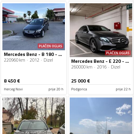
PLAĆEN OGLAS
PLAĆEN OGLAS
Mercedes Benz - B 180 - CDI
220960 km
2012
Dizel
Mercedes Benz - E 220 - CDI
260000 km
2016
Dizel
8 450
€
25 000
€
Herceg Novi
prije 20 h
Podgorica
prije 22 h