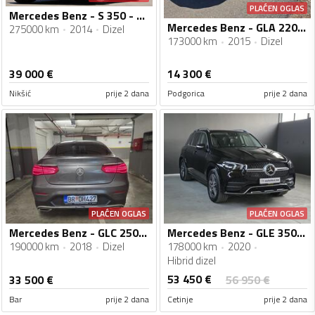
PLAĆEN OGLAS
Mercedes Benz - S 350 - 350d
Mercedes Benz - GLA 220 - 220 cdi
275000 km
2014
Dizel
173000 km
2015
Dizel
39 000
€
14 300
€
Nikšić
prije 2 dana
Podgorica
prije 2 dana
PLAĆEN OGLAS
PLAĆEN OGLAS
Mercedes Benz - GLC 250 - Cupe 4x4
Mercedes Benz - GLE 350 - 4 MATIC - AMG
190000 km
2018
Dizel
178000 km
2020
Hibrid dizel
53 450
€
33 500
€
56 950
€
Bar
prije 2 dana
Cetinje
prije 2 dana