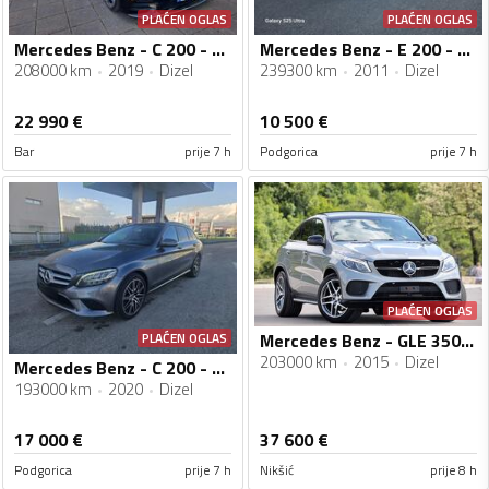
PLAĆEN OGLAS
PLAĆEN OGLAS
Mercedes Benz - C 200 - c200 cdi
Mercedes Benz - E 200 - Cdi AMG
208000 km
2019
Dizel
239300 km
2011
Dizel
22 990
€
10 500
€
Bar
prije 7 h
Podgorica
prije 7 h
PLAĆEN OGLAS
PLAĆEN OGLAS
Mercedes Benz - GLE 350 - Coupe
203000 km
2015
Dizel
Mercedes Benz - C 200 - Cdi Restajling
193000 km
2020
Dizel
17 000
€
37 600
€
Podgorica
prije 7 h
Nikšić
prije 8 h