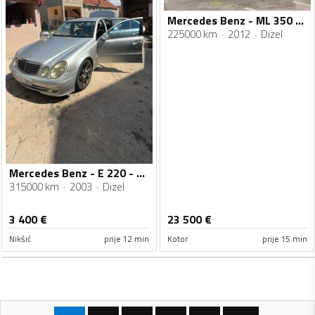
Mercedes Benz - ML 350 - 3.0 Cdi
225000 km
2012
Dizel
Mercedes Benz - E 220 - e220
315000 km
2003
Dizel
3 400
€
23 500
€
Nikšić
prije 12 min
Kotor
prije 15 min