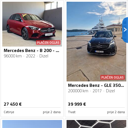
PLAĆEN OGLAS
Mercedes Benz - B 200 - AMG - 2022 GOD
96000 km
2022
Dizel
PLAĆEN OGLAS
Mercedes Benz - GLE 350 - 3.0 V6 dizel 4MATIC pogon na sva četiri točka 9G-TRONIC automatski
200000 km
2017
Dizel
27 450
€
39 999
€
Cetinje
prije 2 dana
Tivat
prije 2 dana