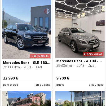
PLAĆEN OGLAS
PLAĆEN OGLAS
Mercedes Benz - A 180 - cdi
Mercedes Benz - GLB 180 - 2.0D 116KS AUTOMATIK 31/01/2022
294068 km
2013
Dizel
203000 km
2021
Dizel
22 990
€
9 200
€
Danilovgrad
prije 2 dana
Budva
prije 2 dana