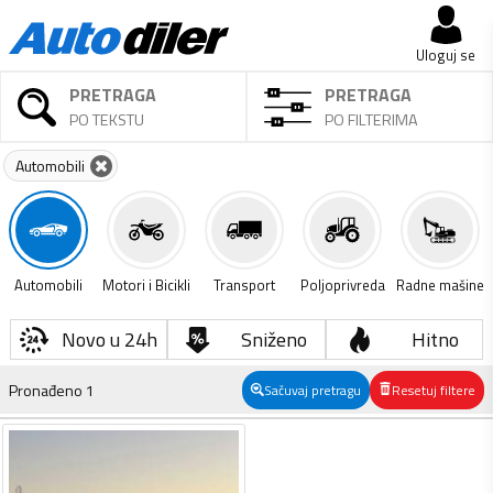
Uloguj se
PRETRAGA
PRETRAGA
PO TEKSTU
PO FILTERIMA
Automobili
Automobili
Motori i Bicikli
Transport
Poljoprivreda
Radne mašine
Novo u 24h
Sniženo
Hitno
Pronađeno
1
Sačuvaj pretragu
Resetuj filtere