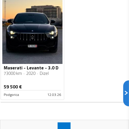
Maserati - Levante - 3.0 D
73000 km
2020
Dizel
59 500
€
Podgorica
12.03.26