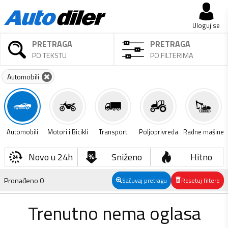
Uloguj se
PRETRAGA
PRETRAGA
PO TEKSTU
PO FILTERIMA
Automobili
Automobili
Motori i Bicikli
Transport
Poljoprivreda
Radne mašine
Novo u 24h
Sniženo
Hitno
Pronađeno
0
Sačuvaj pretragu
Resetuj filtere
Trenutno nema oglasa