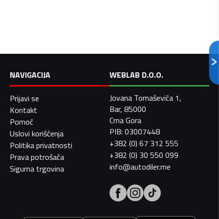
NAVIGACIJA
WEBLAB D.O.O.
Jovana Tomaševića 1,
Prijavi se
Bar, 85000
Kontakt
Crna Gora
Pomoć
PIB: 03007448
Uslovi korišćenja
+382 (0) 67 312 555
Politika privatnosti
+382 (0) 30 550 099
Prava potrošača
info@autodiler.me
Sigurna trgovina