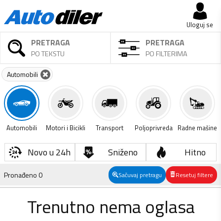
Uloguj se
PRETRAGA
PRETRAGA
PO TEKSTU
PO FILTERIMA
Automobili
Automobili
Motori i Bicikli
Transport
Poljoprivreda
Radne mašine
Novo u 24h
Sniženo
Hitno
Pronađeno
0
Sačuvaj pretragu
Resetuj filtere
Trenutno nema oglasa