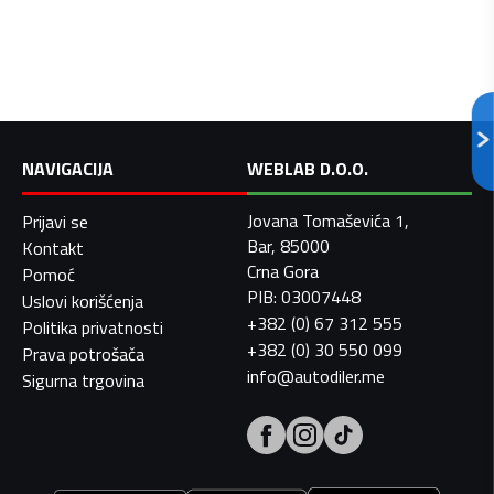
NAVIGACIJA
WEBLAB D.O.O.
Jovana Tomaševića 1,
Prijavi se
Bar, 85000
Kontakt
Crna Gora
Pomoć
PIB: 03007448
Uslovi korišćenja
+382 (0) 67 312 555
Politika privatnosti
+382 (0) 30 550 099
Prava potrošača
info@autodiler.me
Sigurna trgovina