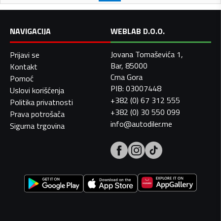
NAVIGACIJA
WEBLAB D.O.O.
Jovana Tomaševića 1,
Prijavi se
Bar, 85000
Kontakt
Crna Gora
Pomoć
PIB: 03007448
Uslovi korišćenja
+382 (0) 67 312 555
Politika privatnosti
+382 (0) 30 550 099
Prava potrošača
info@autodiler.me
Sigurna trgovina