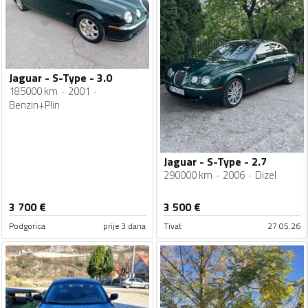
Jaguar - S-Type - 3.0
185000 km
2001
Benzin+Plin
Jaguar - S-Type - 2.7
290000 km
2006
Dizel
3 700
€
3 500
€
Podgorica
prije 3 dana
Tivat
27.05.26