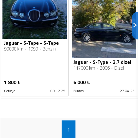
Jaguar - S-Type - S-Type
90000 km
1999
Benzin
Jaguar - S-Type - 2,7 dizel
117000 km
2006
Dizel
1 800
€
6 000
€
Cetinje
09.12.25
Budva
27.04.25
1