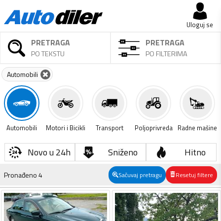
Uloguj se
PRETRAGA
PRETRAGA
PO TEKSTU
PO FILTERIMA
Automobili
Automobili
Motori i Bicikli
Transport
Poljoprivreda
Radne mašine
Novo u 24h
Sniženo
Hitno
Pronađeno
4
Sačuvaj pretragu
Resetuj filtere