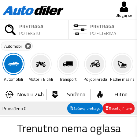
Uloguj se
PRETRAGA
PRETRAGA
PO TEKSTU
PO FILTERIMA
Automobili
Automobili
Motori i Bicikli
Transport
Poljoprivreda
Radne mašine
Novo u 24h
Sniženo
Hitno
Pronađeno
0
Sačuvaj pretragu
Resetuj filtere
Trenutno nema oglasa