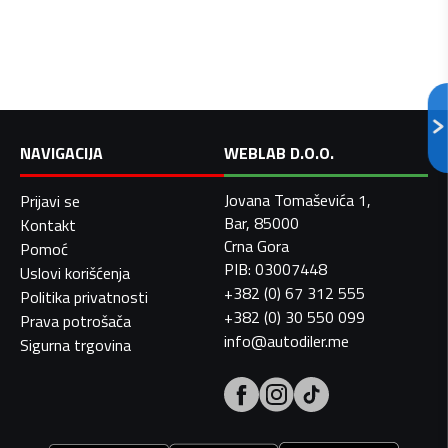
NAVIGACIJA
WEBLAB D.O.O.
Jovana Tomaševića 1,
Prijavi se
Bar, 85000
Kontakt
Crna Gora
Pomoć
PIB: 03007448
Uslovi korišćenja
+382 (0) 67 312 555
Politika privatnosti
+382 (0) 30 550 099
Prava potrošača
info@autodiler.me
Sigurna trgovina