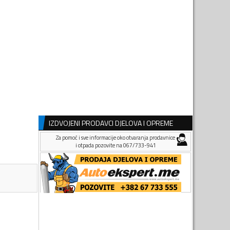
IZDVOJENI PRODAVCI DJELOVA I OPREME
Za pomoć i sve informacije oko otvaranja prodavnice
i otpada pozovite na 067/733-941