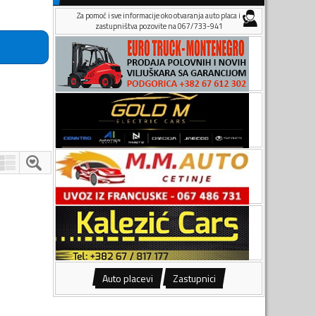
Za pomoć i sve informacije oko otvaranja auto placa i
zastupništva pozovite na 067/733-941
Auto placevi
Zastupnici