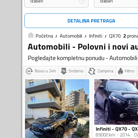
Izaberi
Izaberi
DETALJNA PRETRAGA
Početna
Automobili
Infiniti
QX70
2
pron
Automobili - Polovni i novi a
Pogledajte kompletnu ponudu - Automobili
Novo u 24h
Sniženo
Zamjena
Hitno
89000 km
2014
Di