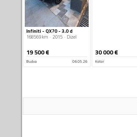
Infiniti - QX70 - 3.0 d
168569 km
2015
Dizel
19 500
€
30 000
€
Budva
06.05.26
Kotor