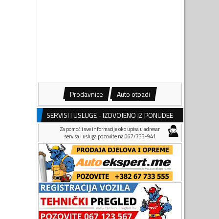
Prodavnice
Auto otpadi
SERVISI I USLUGE - IZDVOJENO IZ PONUDEE
Za pomoć i sve informacije oko upisa u adresar
servisa i usluga pozovite na 067/733-941