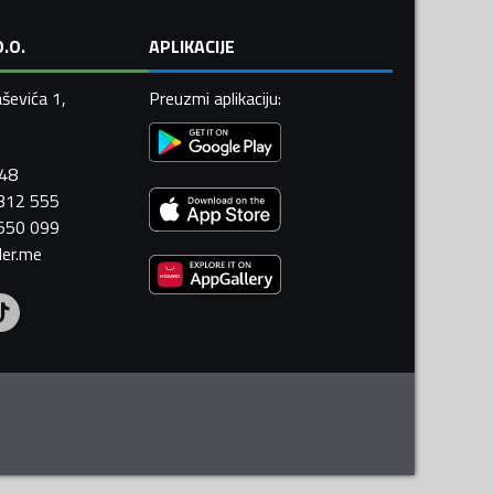
.O.
APLIKACIJE
ševića 1,
Preuzmi aplikaciju
:
448
 312 555
 550 099
ler.me