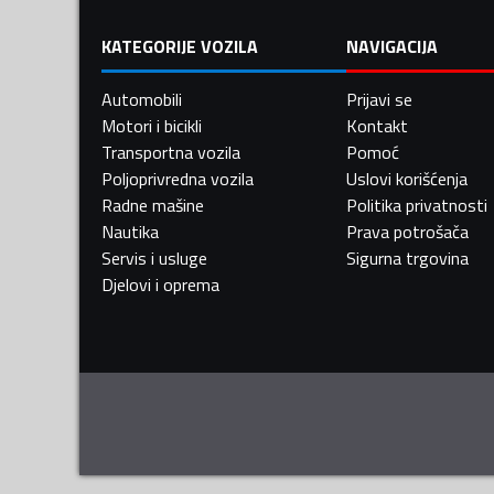
KATEGORIJE VOZILA
NAVIGACIJA
Automobili
Prijavi se
Motori i bicikli
Kontakt
Transportna vozila
Pomoć
Poljoprivredna vozila
Uslovi korišćenja
Radne mašine
Politika privatnosti
Nautika
Prava potrošača
Servis i usluge
Sigurna trgovina
Djelovi i oprema