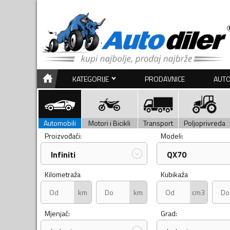
KATEGORIJE
PRODAVNICE
AUTO
Automobili
Motori i Bicikli
Transport
Poljoprivreda
Proizvođači:
Modeli:
Infiniti
QX70
Kilometraža
Kubikaža
km
km
cm3
Mjenjač:
Grad: