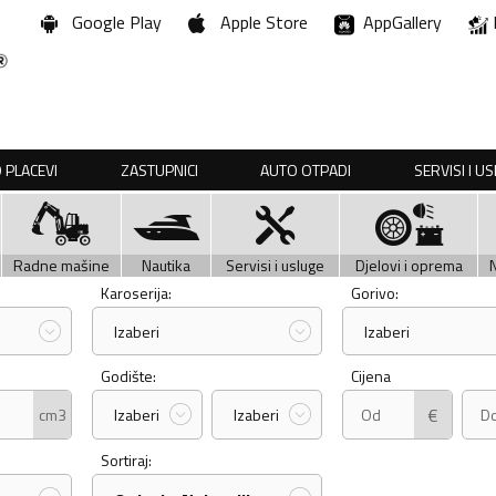
Google Play
Apple Store
AppGallery
 PLACEVI
ZASTUPNICI
AUTO OTPADI
SERVISI I U
Radne mašine
Nautika
Servisi i usluge
Djelovi i oprema
Karoserija:
Gorivo:
Izaberi
Izaberi
Godište:
Cijena
€
cm3
Izaberi
Izaberi
Sortiraj: