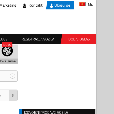
ME
Marketing
Kontakt
Uloguj se
SLUGE
REGISTRACIJA VOZILA
DODAJ OGLAS
Nove gume
€
IZDVOJENI PRODAVCI VOZILA