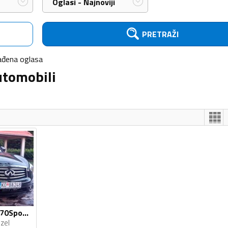
Oglasi - Najnoviji
PRETRAŽI
ađena
oglasa
utomobili
Infiniti - QX70 - QX70Sport 3.0 d
zel