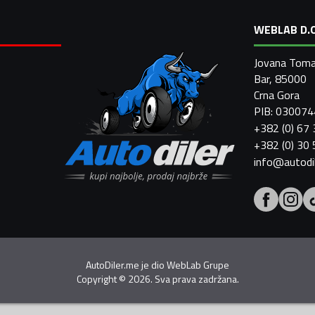
WEBLAB D.O
Jovana Toma
Bar, 85000
Crna Gora
PIB: 03007
+382 (0) 67
+382 (0) 30
info@autodi
AutoDiler.me je dio
WebLab Grupe
Copyright
©
2026. Sva prava zadržana.