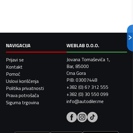
NAVIGACIJA
WEBLAB D.O.O.
Jovana Tomaševića 1,
Prijavi se
Bar, 85000
Kontakt
Crna Gora
Pomoć
PIB: 03007448
Uslovi korišćenja
+382 (0) 67 312 555
Politika privatnosti
+382 (0) 30 550 099
Prava potrošača
info@autodiler.me
Sigurna trgovina