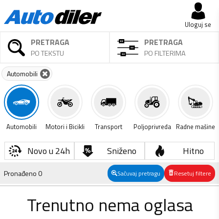
Uloguj se
PRETRAGA
PRETRAGA
PO TEKSTU
PO FILTERIMA
Automobili
Automobili
Motori i Bicikli
Transport
Poljoprivreda
Radne mašine
Novo u 24h
Sniženo
Hitno
Pronađeno
0
Sačuvaj pretragu
Resetuj filtere
Trenutno nema oglasa