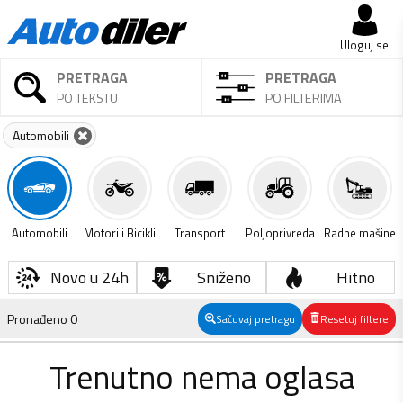
Uloguj se
PRETRAGA
PRETRAGA
PO TEKSTU
PO FILTERIMA
Automobili
Automobili
Motori i Bicikli
Transport
Poljoprivreda
Radne mašine
Novo u 24h
Sniženo
Hitno
Pronađeno
0
Sačuvaj pretragu
Resetuj filtere
Trenutno nema oglasa