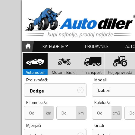
KATEGORIJE
PRODAVNICE
AUTO
Automobili
Motori i Bicikli
Transport
Poljoprivreda
Proizvođači:
Modeli:
Dodge
Izaberi
Kilometraža
Kubikaža
km
km
cm3
Mjenjač:
Grad: