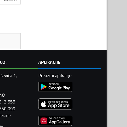
.O.
APLIKACIJE
ševića 1,
Preuzmi aplikaciju
:
448
 312 555
 550 099
ler.me