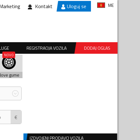
ME
Marketing
Kontakt
Uloguj se
SLUGE
REGISTRACIJA VOZILA
DODAJ OGLAS
Nove gume
€
IZDVOJENI PRODAVCI VOZILA