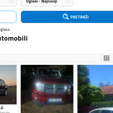
Oglasi - Najnoviji
PRETRAŽI
oglasa
utomobili
.0
Benzin