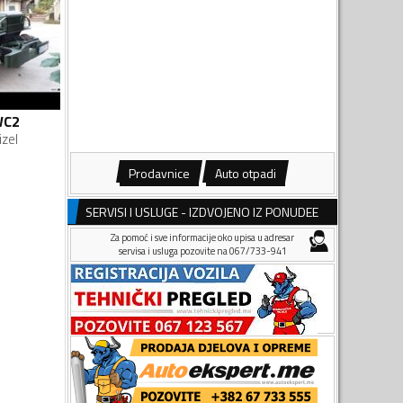
WC2
izel
Prodavnice
Auto otpadi
SERVISI I USLUGE - IZDVOJENO IZ PONUDEE
Za pomoć i sve informacije oko upisa u adresar
servisa i usluga pozovite na 067/733-941