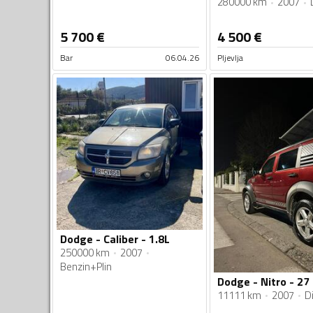
280000 km
2007
5 700
€
4 500
€
Bar
06.04.26
Pljevlja
Dodge - Caliber - 1.8L
250000 km
2007
Benzin+Plin
Dodge - Nitro - 27
11111 km
2007
Di