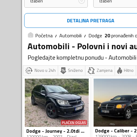
Izaberi
Izaberi
DETALJNA PRETRAGA
Početna
Automobili
Dodge
20
pronađenih
Automobili - Polovni i novi a
Pogledajte kompletnu ponudu - Automobili
Novo u 24h
Sniženo
Zamjena
Hitno
PLAĆEN OGLAS
Dodge - Caliber - 2
Dodge - Journey - 2.0tdi 7 sjedista
129000 km
2008
129000 km
2007
Dizel