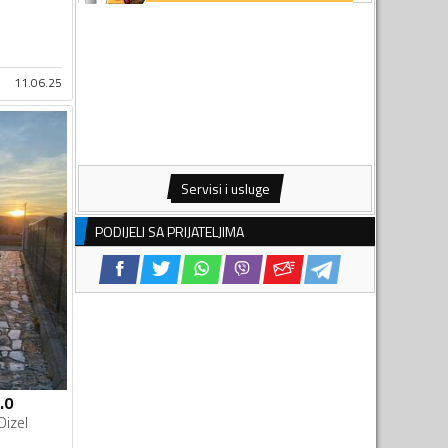
11.06.25
Servisi i usluge
PODIJELI SA PRIJATELJIMA
.0
Dizel