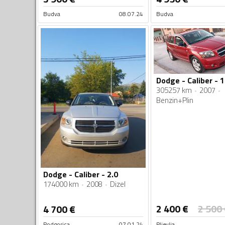
Budva
08.07.24
Budva
305257 km
2007
Benzin+Plin
Dodge - Caliber - 2.0
174000 km
2008
Dizel
2 400
€
2 500
4 700
€
Podgorica
07.01.24
Pljevlja