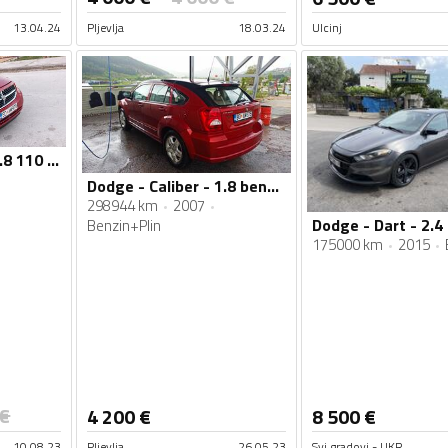
13.04.24
Pljevlja
18.03.24
Ulcinj
Dodge - Caliber - 1.8 110 kw sxt
Dodge - Caliber - 1.8 benzin. Plin
298944 km
2007
Dodge - Dart - 2.4
Benzin+Plin
175000 km
2015
€
4 200
€
8 500
€
10.08.23
Pljevlja
26.05.23
Svi gradovi - UKR