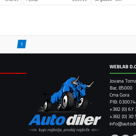
1
WEBLAB D.O
Jovana Toma
Bar, 85000
Crna Gora
PIB: 03007
+382 (0) 67
+382 (0) 30
info@autodi