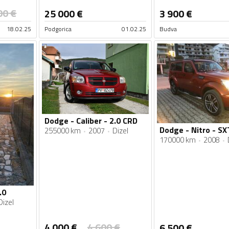
00
€
25 000
€
3 900
€
18.02.25
Podgorica
01.02.25
Budva
Dodge - Caliber - 2.0 CRD
Dodge - Nitro - SX
255000 km
2007
Dizel
170000 km
2008
.0
Dizel
4 000
€
4 600
€
6 500
€