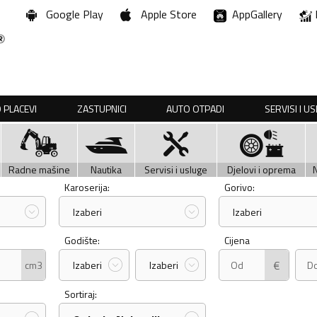
Google Play
Apple Store
AppGallery
 PLACEVI
ZASTUPNICI
AUTO OTPADI
SERVISI I U
Radne mašine
Nautika
Servisi i usluge
Djelovi i oprema
Karoserija:
Gorivo:
Izaberi
Izaberi
Godište:
Cijena
€
cm3
Izaberi
Izaberi
Sortiraj: