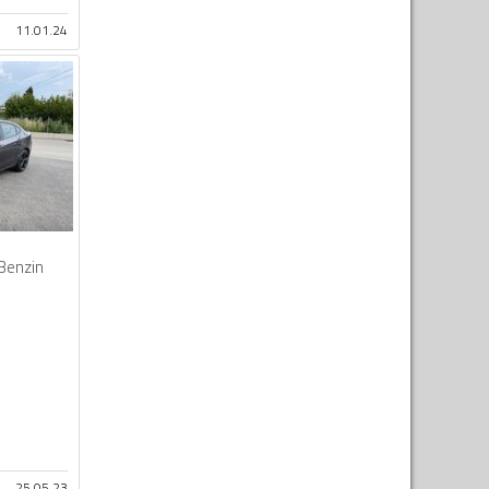
11.01.24
Benzin
25.05.23