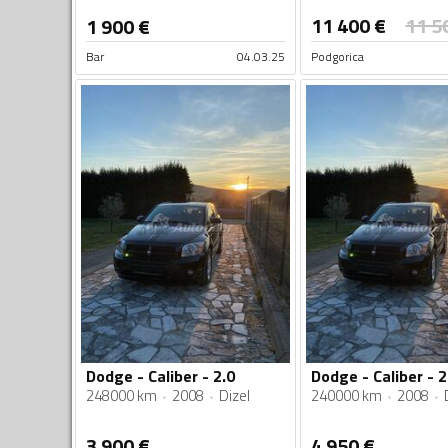
11 400
€
11 5
1 900
€
Bar
04.03.25
Podgorica
Dodge - Caliber - 2.0
Dodge - Caliber - 2
248000 km
2008
Dizel
240000 km
2008
3 900
€
4 950
€