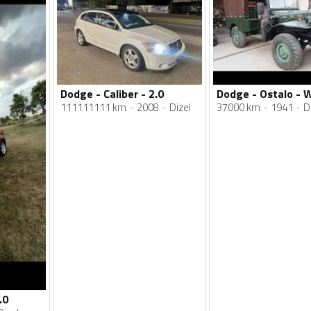
Dodge - Caliber - 2.0
Dodge - Ostalo - 
111111111 km
2008
Dizel
37000 km
1941
D
.0