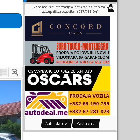
Za pomoć i sve informacije oko otvaranja auto placa i
zastupništva pozovite na 067/733-941
Auto placevi
Zastupnici