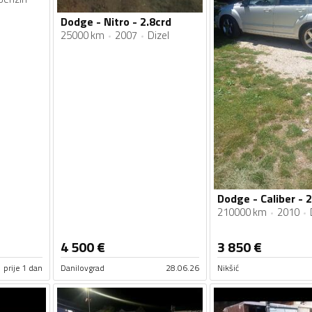
Dodge - Nitro - 2.8crd
25000 km
2007
Dizel
Dodge - Caliber - 2
210000 km
2010
4 500
€
3 850
€
prije 1 dan
Danilovgrad
28.06.26
Nikšić