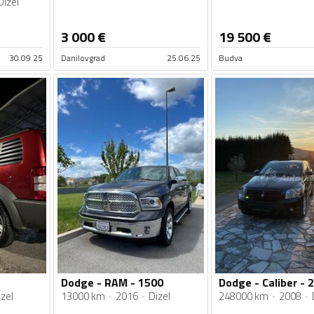
Dizel
3 000
€
19 500
€
30.09.25
Danilovgrad
25.06.25
Budva
Dodge - RAM - 1500
Dodge - Caliber - 2
zel
13000 km
2016
Dizel
248000 km
2008