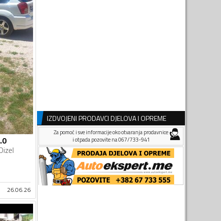
IZDVOJENI PRODAVCI DJELOVA I OPREME
Za pomoć i sve informacije oko otvaranja prodavnice
.0
i otpada pozovite na 067/733-941
Dizel
26.06.26