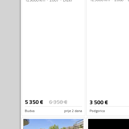
5 350
€
6 350
€
3 500
€
Budva
prije 2 dana
Podgorica