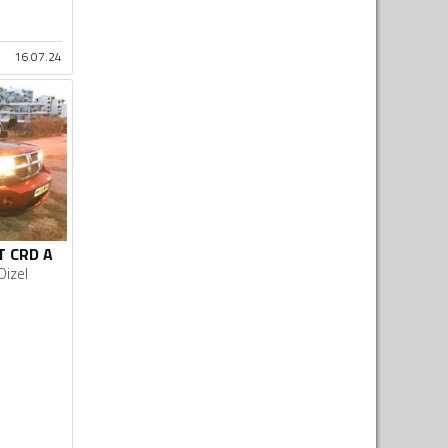
16.07.24
T CRD A
Dizel