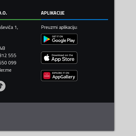
.O.
APLIKACIJE
ševića 1,
Preuzmi aplikaciju
:
448
 312 555
 550 099
ler.me