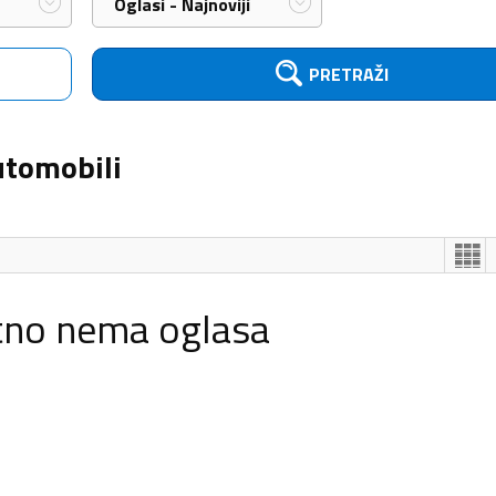
Oglasi - Najnoviji
PRETRAŽI
utomobili
tno nema oglasa