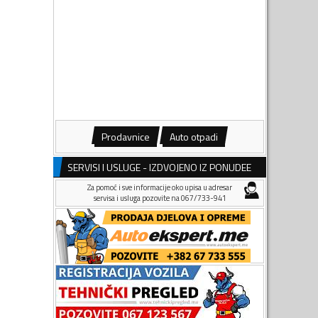
Prodavnice
Auto otpadi
SERVISI I USLUGE - IZDVOJENO IZ PONUDEE
Za pomoć i sve informacije oko upisa u adresar
servisa i usluga pozovite na 067/733-941