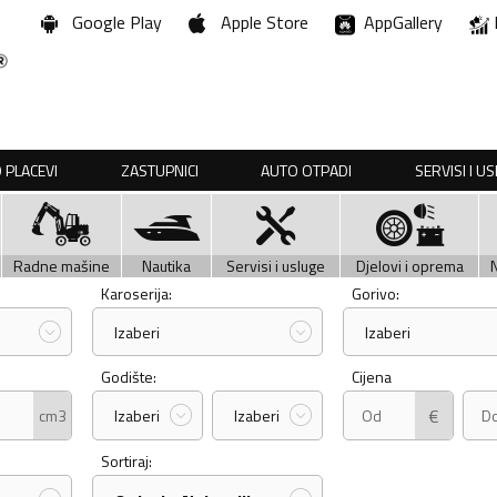
Google Play
Apple Store
AppGallery
 PLACEVI
ZASTUPNICI
AUTO OTPADI
SERVISI I U
Radne mašine
Nautika
Servisi i usluge
Djelovi i oprema
Karoserija:
Gorivo:
Izaberi
Izaberi
Godište:
Cijena
€
cm3
Izaberi
Izaberi
Sortiraj: