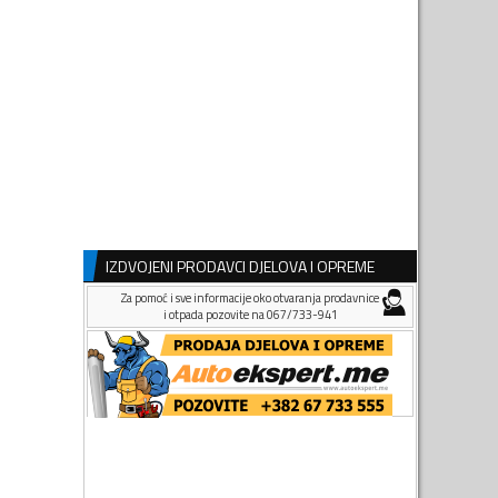
IZDVOJENI PRODAVCI DJELOVA I OPREME
Za pomoć i sve informacije oko otvaranja prodavnice
i otpada pozovite na 067/733-941