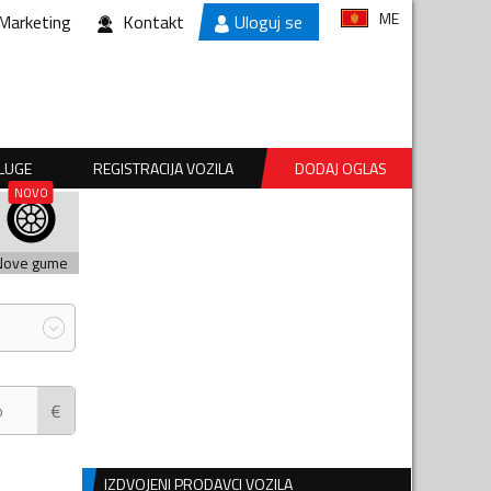
ME
Marketing
Kontakt
Uloguj se
SLUGE
REGISTRACIJA VOZILA
DODAJ OGLAS
Nove gume
€
IZDVOJENI PRODAVCI VOZILA