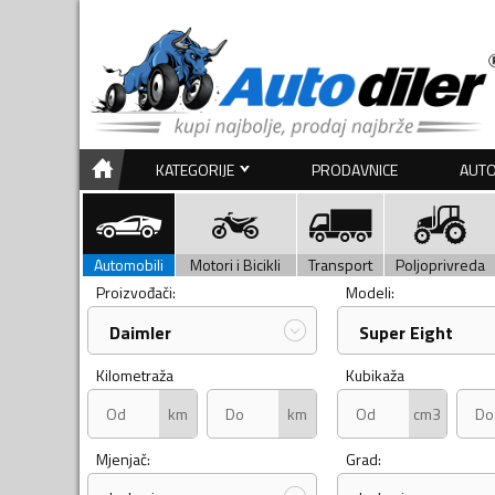
KATEGORIJE
PRODAVNICE
AUTO
Automobili
Motori i Bicikli
Transport
Poljoprivreda
Proizvođači:
Modeli:
Daimler
Super Eight
Kilometraža
Kubikaža
km
km
cm3
Mjenjač:
Grad: