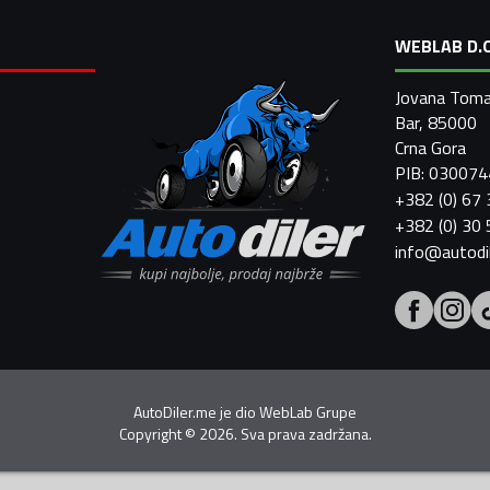
WEBLAB D.O
Jovana Toma
Bar, 85000
Crna Gora
PIB: 03007
+382 (0) 67
+382 (0) 30
info@autodi
AutoDiler.me je dio
WebLab Grupe
Copyright
©
2026. Sva prava zadržana.