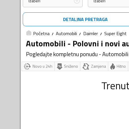
Izaberi
Izaberi
DETALJNA PRETRAGA
Početna
Automobili
Daimler
Super Eight
Automobili - Polovni i novi a
Pogledajte kompletnu ponudu - Automobili
Novo u 24h
Sniženo
Zamjena
Hitno
Trenu