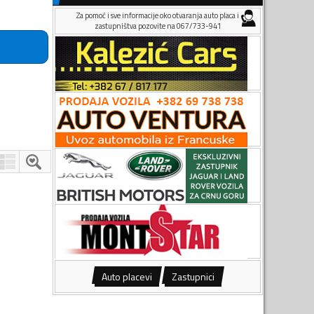
Za pomoć i sve informacije oko otvaranja auto placa i
zastupništva pozovite na 067/733-941
Auto placevi
Zastupnici