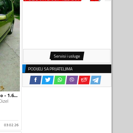
Servisi i usluge
PODIJELI SA PRIJATELJIMA
Citroen - C3 Picasso - 1.6 HDI
Dizel
03.02.26