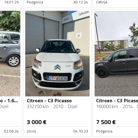
16.01.25
Podgorica
30.12.24
Cetinje
Citroen - C3 Picasso - 1.6hdi
Citroen - C3 Picasso
Citroen - C3 Picass
Dizel
332750 km
2010
Dizel
160000 km
2014
3 000
€
7 500
€
02.06.24
Ulcinj
04.10.23
Podgorica