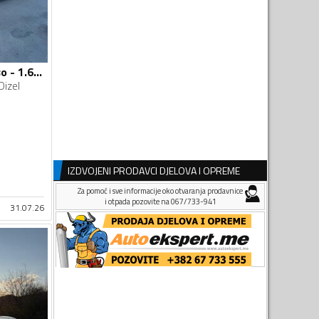
Citroen - C3 Picasso - 1.6 hdi
Dizel
IZDVOJENI PRODAVCI DJELOVA I OPREME
Za pomoć i sve informacije oko otvaranja prodavnice
i otpada pozovite na 067/733-941
31.07.26