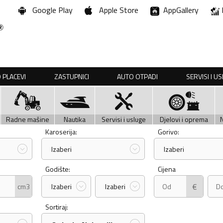
Google Play
Apple Store
AppGallery
 PLACEVI
ZASTUPNICI
AUTO OTPADI
SERVISI I U
Radne mašine
Nautika
Servisi i usluge
Djelovi i oprema
Karoserija:
Gorivo:
Izaberi
Izaberi
Godište:
Cijena
€
cm3
Izaberi
Izaberi
Sortiraj: