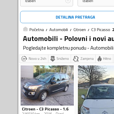
Izaberi
Izaberi
DETALJNA PRETRAGA
Početna
Automobili
Citroen
C3 Picasso
Automobili - Polovni i novi a
Pogledajte kompletnu ponudu - Automobili
Novo u 24h
Sniženo
Zamjena
Hitno
Citroen - C3 Picasso - 1.6
216970 km
2016
Dizel