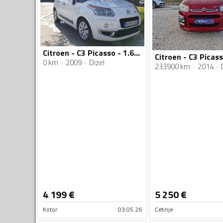
Citroen - C3 Picasso - 1.6hdi 66kw
0 km
2009
Dizel
233900 km
2014
4 199
€
5 250
€
Kotor
03.05.26
Cetinje