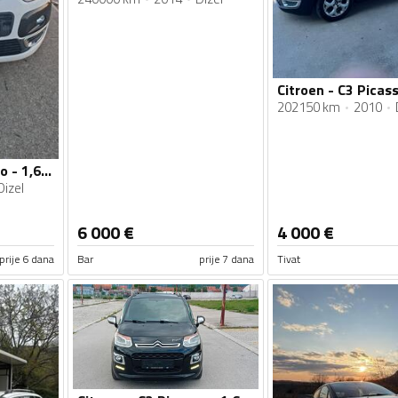
202150 km
2010
Citroen - C3 Picasso - 1,6hdi
Dizel
6 000
€
4 000
€
prije 6 dana
Bar
prije 7 dana
Tivat