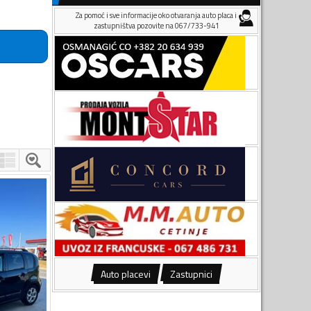
Za pomoć i sve informacije oko otvaranja auto placa i
zastupništva pozovite na 067/733-941
Auto placevi
Zastupnici