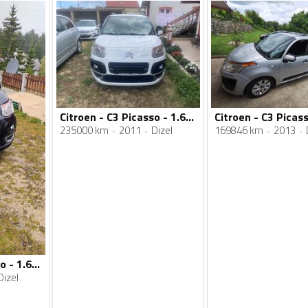
Citroen - C3 Picasso - 1.6 hdi
235000 km
2011
Dizel
169846 km
2013
Citroen - C3 Picasso - 1.6hdi
Dizel