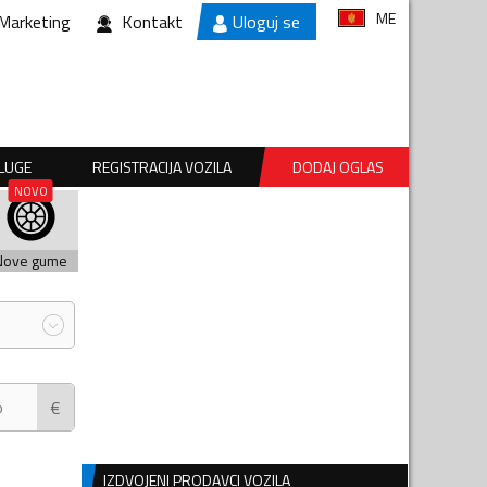
ME
Marketing
Kontakt
Uloguj se
SLUGE
REGISTRACIJA VOZILA
DODAJ OGLAS
Nove gume
€
IZDVOJENI PRODAVCI VOZILA