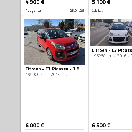
4 900
€
5 100
€
Podgorica
23.01.26
Žabljak
196258 km
2016
Citroen - C3 Picasso - 1.6 HDL
195000 km
2014
Dizel
6 000
€
6 500
€