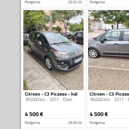
Podgorica
20.02.25
Podgorica
Citroen - C3 Picasso - hdi
185000 km
2011
Dizel
184000 km
2011
4 500
€
4 500
€
Podgorica
29.06.24
Podgorica