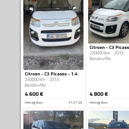
230000 km
2013
Benzin+Plin
Citroen - C3 Picasso - 1.4
230000 km
2013
Benzin+Plin
4 600
€
4 800
€
Herceg Novi
31.07.26
Herceg Novi