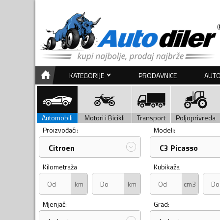
KATEGORIJE
PRODAVNICE
AUTO
Automobili
Motori i Bicikli
Transport
Poljoprivreda
Proizvođači:
Modeli:
Citroen
C3 Picasso
Kilometraža
Kubikaža
km
km
cm3
Mjenjač:
Grad: