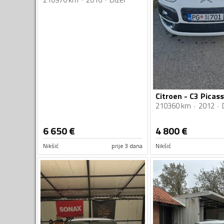
210360 km
2012
6 650
€
4 800
€
Nikšić
prije 3 dana
Nikšić