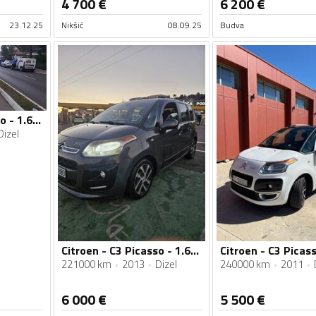
4 700
€
6 200
€
23.12.25
Nikšić
08.09.25
Budva
Citroen - C3 Picasso - 1.6 hdi
Dizel
Citroen - C3 Picasso - 1.6 hdi
221000 km
2013
Dizel
240000 km
2011
6 000
€
5 500
€