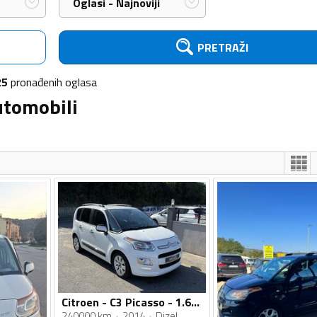
Oglasi - Najnoviji
PRETRAŽI
25
pronađenih
oglasa
utomobili
Citroen - C3 Picasso - 1.6 HDI
240000 km
2014
Dizel