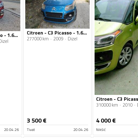
Citroen - C3 Picasso - 1.6 hdi 80 kw
Citroen - C3 Picasso - 1.6HDI
277000 km
2009
Dizel
Dizel
310000 km
2010
3 500
€
4 000
€
20.04.26
Tivat
20.04.26
Nikšić