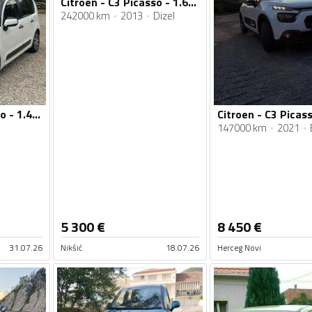
Citroen - C3 Picasso - 1.6hdi
242000 km
2013
Dizel
Citroen - C3 Picasso - 1.4VVT
Citroen - C3 Picass
147000 km
2021
5 300
€
8 450
€
31.07.26
Nikšić
18.07.26
Herceg Novi