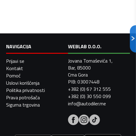
NAVIGACIJA
WEBLAB D.O.O.
Jovana Tomaševića 1,
Prijavi se
Bar, 85000
Kontakt
Crna Gora
Pomoć
PIB: 03007448
Uslovi korišćenja
+382 (0) 67 312 555
Politika privatnosti
+382 (0) 30 550 099
Prava potrošača
info@autodiler.me
Sigurna trgovina