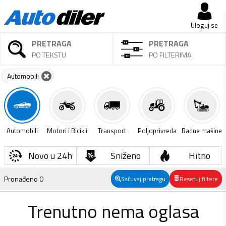
Uloguj se
PRETRAGA
PRETRAGA
PO TEKSTU
PO FILTERIMA
Automobili
Automobili
Motori i Bicikli
Transport
Poljoprivreda
Radne mašine
Novo u 24h
Sniženo
Hitno
Pronađeno
0
Sačuvaj pretragu
Resetuj filtere
Trenutno nema oglasa