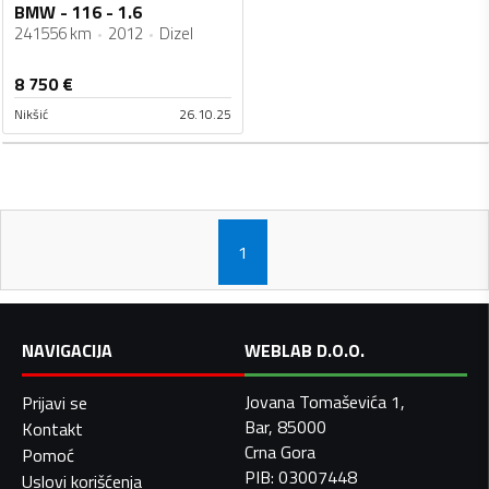
BMW - 116 - 1.6
241556 km
2012
Dizel
8 750
€
Nikšić
26.10.25
1
NAVIGACIJA
WEBLAB D.O.O.
Jovana Tomaševića 1,
Prijavi se
Bar, 85000
Kontakt
Crna Gora
Pomoć
PIB: 03007448
Uslovi korišćenja