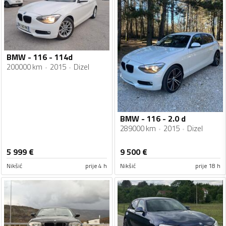
BMW - 116 - 114d
200000 km
2015
Dizel
BMW - 116 - 2.0 d
289000 km
2015
Dizel
5 999
€
9 500
€
Nikšić
prije 4 h
Nikšić
prije 18 h