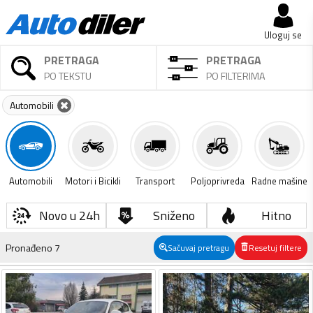
Uloguj se
PRETRAGA
PRETRAGA
PO TEKSTU
PO FILTERIMA
Automobili
Automobili
Motori i Bicikli
Transport
Poljoprivreda
Radne mašine
Novo u 24h
Sniženo
Hitno
Pronađeno
7
Sačuvaj pretragu
Resetuj filtere