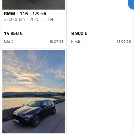
BMW - 116 - 1.5 tdi
230000 km
2020
Dizel
14 950
€
9 900
€
Nikšić
19.07.26
Nikšić
23.02.26